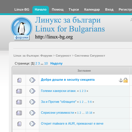
Linux-BG
Начало
Помощ
Търси
Календар
Вход
Регистр
Linux за българи: Форуми
>
Сигурност
>
Системна Сигурност
Страници: [
1
]
2
3
...
10
Надолу
Заглавие
Добре дошли в security секцията
Големи хакерски атаки.
«
1
2
3
»
За и Против "облаците"
«
1
2
...
5
6
»
Сериозни уязвимости
«
1
2
...
15
16
»
Открит malware в AUR, премахнат е вече