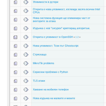
Уязвимости в рутери
Открита е нова уязвимост, изглежда засяга всички Intel
CPUs
Нова системна функция ще елиминира част от
векторите за атака
Издънка с нов "сигурен" криптиращ алгоритъм.
Открита е уязвимост в OpenSSH
«
1
2
»
Нова уязвимост. Този път Ghostscript
Стряскащо
MikroTik problems
Сериозни проблеми с Python
TLS атаки
Хакване на мобилен телефон
Нова издънка на малките и меките