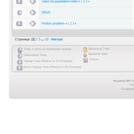
само на държавно ниво
«
1
2
3
»
DDoS
Firefox problem
«
1
2
3
»
Страници: [
1
]
2
3
...
10
Нагоре
Заключена Тема
Тема, в която си публикувал отговор
Залепени теми
Обикновена Тема
Анкета
Гореща Тема (Повече от 15 Отговора)
Много Гореща Тема (Повече от 25 Отговора)
Powered by SMF 2.0
Th
Създаден