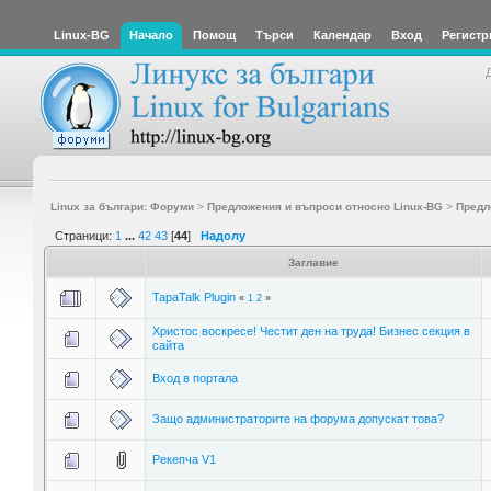
Linux-BG
Начало
Помощ
Търси
Календар
Вход
Регистр
Linux за българи: Форуми
>
Предложения и въпроси относно Linux-BG
>
Предл
Страници:
1
...
42
43
[
44
]
Надолу
Заглавие
TapaTalk Plugin
«
1
2
»
Христос воскресе! Честит ден на труда! Бизнес секция в
сайта
Вход в портала
Защо администраторите на форума допускат това?
Рекепча V1