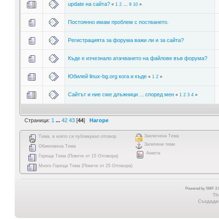
update на сайта?
«
1
2
...
9
10
»
Постоянно имам проблем с постването.
Регистрацията за форума важи ли и за сайта?
Къде е изчезнало атачването на файлове във форума?
Юбилей linux-bg.org кога и къде
«
1
2
»
Сайтът и ние сме длъжници ... според мен
«
1
2
3
4
»
Страници:
1
...
42
43
[
44
]
Нагоре
Заключена Тема
Тема, в която си публикувал отговор
Залепени теми
Обикновена Тема
Анкета
Гореща Тема (Повече от 15 Отговора)
Много Гореща Тема (Повече от 25 Отговора)
Powered by SMF 2.0
Th
Създаден