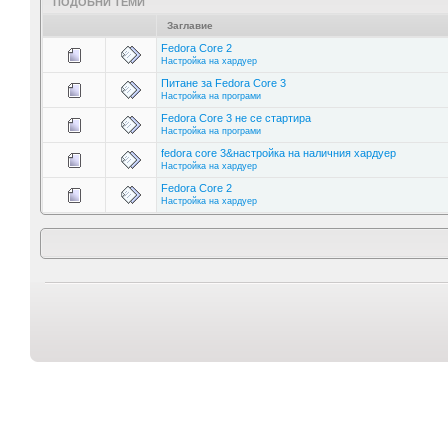
ПОДОБНИ ТЕМИ
Заглавие
Fedora Core 2
Настройка на хардуер
Питане за Fedora Core 3
Настройка на програми
Fedora Core 3 не се стартира
Настройка на програми
fedora core 3&настройка на наличния хардуер
Настройка на хардуер
Fedora Core 2
Настройка на хардуер