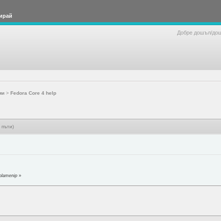
ирай
Добре дошъл/до
ми
>
Fedora Core 4 help
 пъти)
plamenip
»