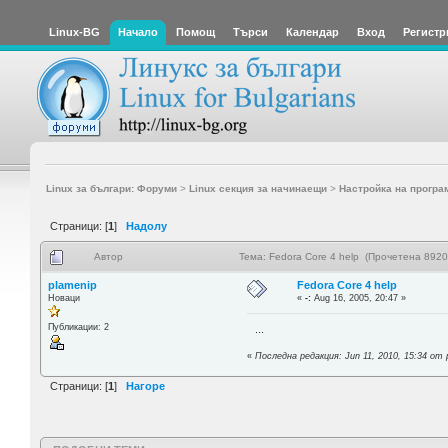
Linux-BG
Начало
Помощ
Търси
Календар
Вход
Регистр
Linux за българи: Форуми
>
Linux секция за начинаещи
>
Настройка на програ
Страници: [
1
]
Надолу
Автор
Тема: Fedora Core 4 help (Прочетена 8920
plamenip
Fedora Core 4 help
Новаци
«
-:
Aug 16, 2005, 20:47 »
Публикации: 2
...
«
Последна редакция: Jun 11, 2010, 15:34 от 
Страници: [
1
]
Нагоре