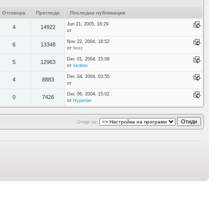
Отговора
Прегледи
Последна публикация
Jun 21, 2005, 16:29
4
14922
от
Nov 22, 2004, 16:52
6
13348
от
hexz
Dec 01, 2004, 15:09
5
12963
от
skobov
Dec 04, 2004, 03:55
4
8883
от
Dec 06, 2004, 15:02
0
7426
от
Hyperian
Отиди на: