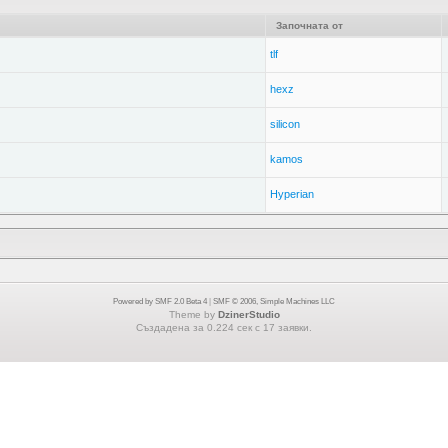
Започната от
tlf
hexz
silicon
kamos
Hyperian
Powered by SMF 2.0 Beta 4
|
SMF © 2006, Simple Machines LLC
Theme by
DzinerStudio
Създадена за 0.224 сек с 17 заявки.