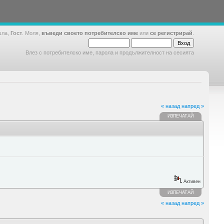
шла,
Гост
. Моля,
въведи своето потребителско име
или
се регистрирай
.
Влез с потребителско име, парола и продължителност на сесията
« назад
напред »
ИЗПЕЧАТАЙ
Активен
ИЗПЕЧАТАЙ
« назад
напред »