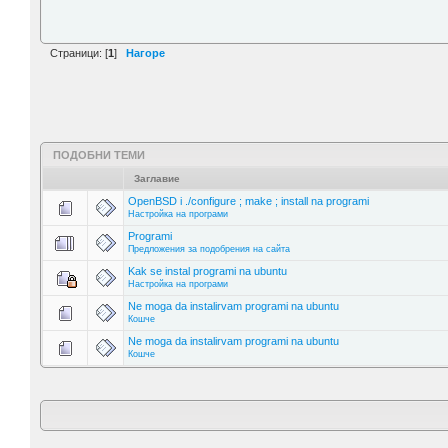
Страници: [
1
]
Нагоре
ПОДОБНИ ТЕМИ
Заглавие
OpenBSD i ./configure ; make ; install na programi
Настройка на програми
Programi
Предложения за подобрения на сайта
Kak se instal programi na ubuntu
Настройка на програми
Ne moga da instalirvam programi na ubuntu
Кошче
Ne moga da instalirvam programi na ubuntu
Кошче