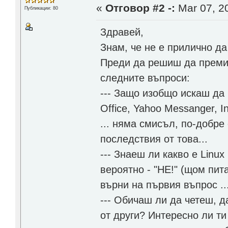
«
Отговор #2 -:
Mar 07, 20
Публикации: 80
Здравей,
Знам, че не е прилично да
Преди да решиш да премин
следните въпроси:
--- Защо изобщо искаш да 
Office, Yahoo Messanger, I
... няма смисъл, по-добре
последствия от това...
--- Знаеш ли какво е Linu
вероятно - "НЕ!" (щом пит
върни на първия въпрос ..
--- Обичаш ли да четеш,
от други? Интересно ли т