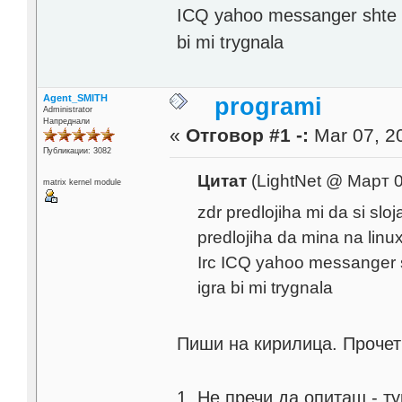
ICQ yahoo messanger shte mi
bi mi trygnala
Agent_SMITH
programi
Administrator
Напреднали
«
Отговор #1 -:
Mar 07, 20
Публикации: 3082
Цитат
(LightNet @ Март 0
matrix kernel module
zdr predlojiha mi da si slo
predlojiha da mina na linu
Irc ICQ yahoo messanger sh
igra bi mi trygnala
Пиши на кирилица. Прочет
1. Не пречи да опиташ - т