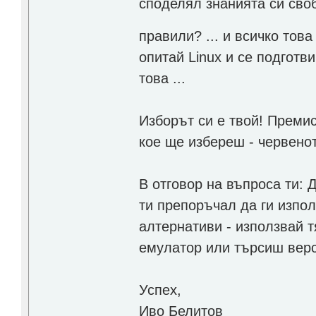
споделял знанията си свобо
правили? ... и всичко тов
опитай Linux и се подготв
това ...
Изборът си е твой! Преми
кое ще избереш - червенот
В отговор на въпроса ти: 
ти препоръчал да ги изпо
алтернативи - използвай т
емулатор или търсиш верси
Успех,
Иво Белитов