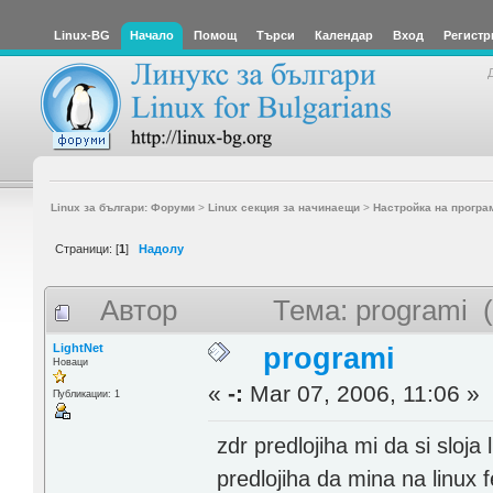
Linux-BG
Начало
Помощ
Търси
Календар
Вход
Регистр
Linux за българи: Форуми
>
Linux секция за начинаещи
>
Настройка на програ
Страници: [
1
]
Надолу
Автор
Тема: programi 
LightNet
programi
Новаци
«
-:
Mar 07, 2006, 11:06 »
Публикации: 1
zdr predlojiha mi da si sloja
predlojiha da mina na linux 