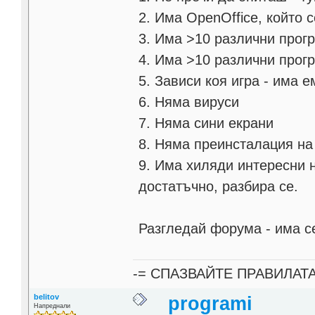
2. Има OpenOffice, който с
3. Има >10 различни прог
4. Има >10 различни прогр
5. Зависи коя игра - има 
6. Няма вируси
7. Няма сини екрани
8. Няма преинсталация на
9. Има хиляди интересни 
достатъчно, разбира се.
Разгледай форума - има се
-= СПАЗВАЙТЕ ПРАВИЛАТ
belitov
programi
Напреднали