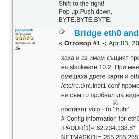
Shift to the right!
Pop up,Push down,
BYTE,BYTE,BYTE.
jasonsmith
Bridge eth0 and
Напреднали
«
Отговор #1 -:
Apr 03, 20
Публикации: 41
хаха и аз имам същият про
на slackware 10.2. При ме
омешаха двете карти и eth
/etc/rc.d/rc.inet1.conf пр
не съм го пробвал да видя
поставят voip - to
# Config information for eth
IPADDR[1]="62.234.138.8"
NETMASK[1]="255.255.255