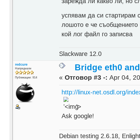
зарежда ли какво ли, но с
успявам да си стартирам 
лошото е че съобщението н
кой лог файл го записва
Slackware 12.0
redcure
Bridge eth0 and
Напреднали
«
Отговор #3 -:
Apr 04, 20
Публикации: 914
http://linux-net.osdl.org/ind
'>
Ask google!
Debian testing 2.6.18, Enli