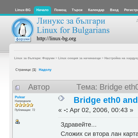
Linux-BG
Начало
Помощ
Търси
Календар
Вход
Регистр
Linux за българи: Форуми
>
Linux секция за начинаещи
>
Настройка на хардуе
Страници: [
1
]
Надолу
Автор
Тема: Bridge eth
Pulear
Bridge eth0 and
Напреднали
«
-:
Apr 02, 2006, 00:43 »
Публикации: 72
Здравейте...
Сложих си втора лан карта