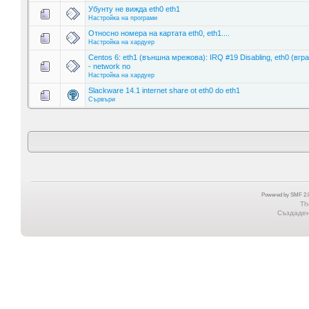
Убунту не вижда eth0 eth1
Настройка на програми
Относно номера на картата eth0, eth1....
Настройка на хардуер
Centos 6: eth1 (външна мрежова): IRQ #19 Disabling, eth0 (вгр
- network no
Настройка на хардуер
Slackware 14.1 internet share ot eth0 do eth1
Сървъри
Powered by SMF 2.0
Th
Създадена