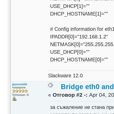
USE_DHCP[1]=""
DHCP_HOSTNAME[1]=""
# Config information for eth
IPADDR[0]="192.168.1.2"
NETMASK[0]="255.255.255
USE_DHCP[0]=""
DHCP_HOSTNAME[0]=""
Slackware 12.0
jasonsmith
Bridge eth0 and
Напреднали
«
Отговор #2 -:
Apr 04, 20
Публикации: 41
за съжаление не стана пр