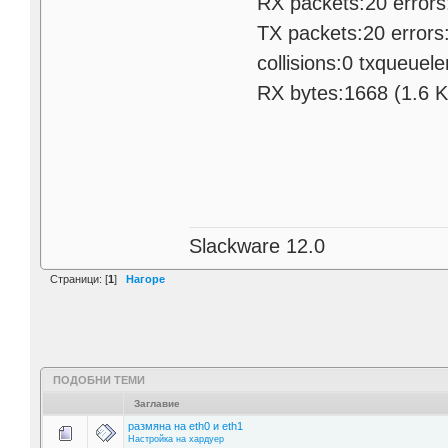
RX packets:20 errors:0 
TX packets:20 errors:0 d
collisions:0 txqueuele
RX bytes:1668 (1.6 Kb) 
Slackware 12.0
Страници: [
1
]
Нагоре
ПОДОБНИ ТЕМИ
Заглавие
размяна на eth0 и eth1
Настройка на хардуер