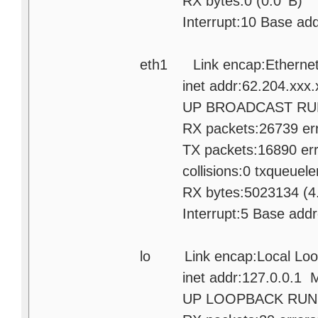
RX bytes:0 (0.0
T
Interrupt:10 Base addr
eth1 Link encap:Etherne
inet addr:62.204.xxx.x 
UP BROADCAST RUNNIN
RX packets:26739 errors
TX packets:16890 errors:
collisions:0 txqueuele
RX bytes:5023134 (4.7 
Interrupt:5 Base addre
lo Link encap:Local Loo
inet addr:127.0.0.1 Ma
UP LOOPBACK RUNNING