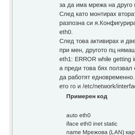
за да има мрежа на друго 
След като монтирах вторат
разпозна си я.Конфигурира
eth0.
След това активирах и дв
при мен, другото пц няма
eth1: ERROR while getting i
а преди това бях ползвал 
да работят едновременно.
ето го и /etc/network/interfa
Примерен код
auto eth0
iface eth0 inet static
name Мрежова (LAN) кар