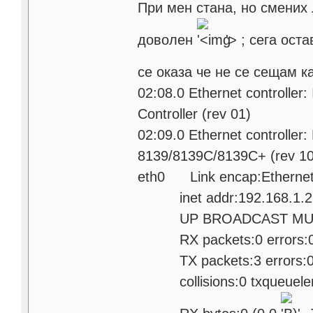
При мен стана, но смених 
доволен
'>
; сега оста
се оказа че не се сещам к
02:08.0 Ethernet controlle
Controller (rev 01)
02:09.0 Ethernet controller
8139/8139C/8139C+ (rev 10
eth0 Link encap:Etherne
inet addr:192.168.1.2 B
UP BROADCAST MULTIC
RX packets:0 errors:0 d
TX packets:3 errors:0 dr
collisions:0 txqueuele