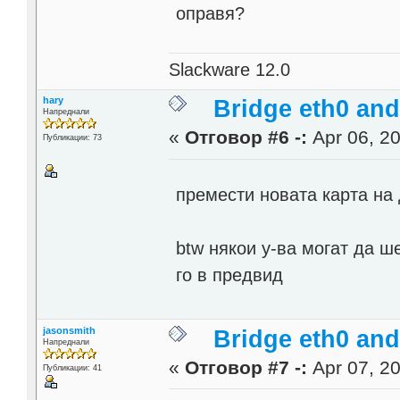
оправя?
Slackware 12.0
hary
Bridge eth0 and
Напреднали
«
Отговор #6 -:
Apr 06, 20
Публикации: 73
премести новата карта на
btw някои у-ва могат да ш
го в предвид
jasonsmith
Bridge eth0 and
Напреднали
«
Отговор #7 -:
Apr 07, 20
Публикации: 41