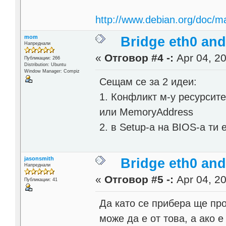
http://www.debian.org/doc/m
mom
Bridge eth0 and
Напреднали
«
Отговор #4 -:
Apr 04, 20
Публикации: 266
Distribution: Ubuntu
Window Manager: Compiz
Сещам се за 2 идеи:
1. Конфликт м-у ресурсите
или MemoryAddress
2. в Setup-a на BIOS-а ти
jasonsmith
Bridge eth0 and
Напреднали
«
Отговор #5 -:
Apr 04, 20
Публикации: 41
Да като се прибера ще про
може да е от това, а ако 