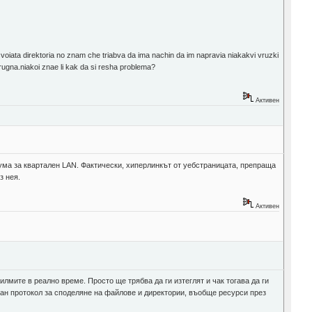
oiata direktoria no znam che triabva da ima nachin da im napravia niakakvi vruzki
rugna.niakoi znae li kak da si resha problema?
Активен
ума за квартален LAN. Фактически, хиперлинкът от уебстраницата, препраща
з нея.
Активен
лмите в реално време. Просто ще трябва да ги изтеглят и чак тогава да ги
ран протокол за споделяне на файлове и директории, въобще ресурси през