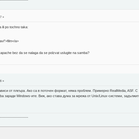
-----------------------
7 »
ili po tochno taka:
m.avi">film</a>
 apache bez da se nalaga da se polzvat uslugite na samba?
6 »
виси от плеъра. Ако са в поточен формат, няма проблем. Примерно RealMedia, ASF. С .a
mba заради Windows-ите. Виж, ако става дума за мрежа от Unix/Linux-системи, задълж
-----------------------