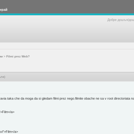
ирай
Добре дошъл/до
ми
>
Filmi prez Web?
ъти)
via taka che da moga da si gledam filmi prez nego.filmite obache ne sa v root directoriata na
i">Film</a>
m.avi">Film</a>