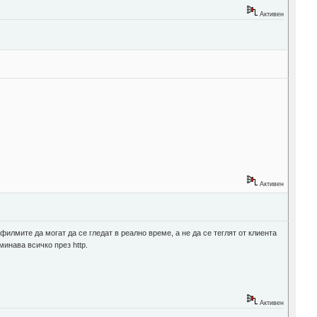
Активен
Активен
 филмите да могат да се гледат в реално време, а не да се теглят от клиента
минава всичко през http.
Активен