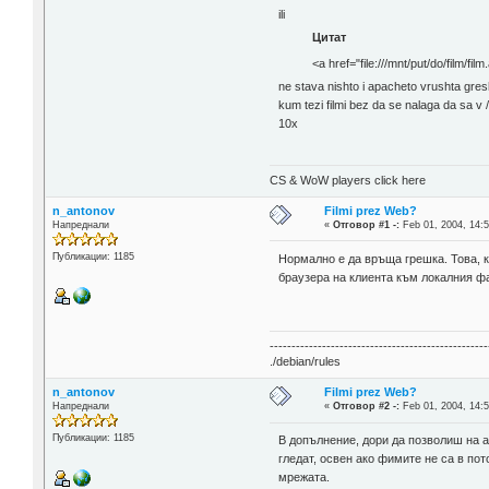
ili
Цитат
<a href="file:///mnt/put/do/film/fil
ne stava nishto i apacheto vrushta gre
kum tezi filmi bez da se nalaga da sa v
10x
CS & WoW players click here
n_antonov
Filmi prez Web?
Напреднали
«
Отговор #1 -:
Feb 01, 2004, 14:5
Публикации: 1185
Нормално е да връща грешка. Това, 
браузера на клиента към локалния фа
--------------------------------------------------
./debian/rules
n_antonov
Filmi prez Web?
Напреднали
«
Отговор #2 -:
Feb 01, 2004, 14:5
Публикации: 1185
В допълнение, дори да позволиш на a
гледат, освен ако фимите не са в по
мрежата.