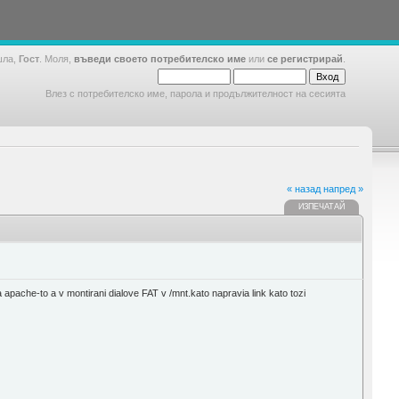
шла,
Гост
. Моля,
въведи своето потребителско име
или
се регистрирай
.
Влез с потребителско име, парола и продължителност на сесията
« назад
напред »
ИЗПЕЧАТАЙ
 apache-to a v montirani dialove FAT v /mnt.kato napravia link kato tozi