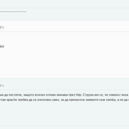
-----------------------
2 »
lmi
7 »
яма да постигне, защото всичко отново минава през http. Струва ми се, че човекът иска
лучая apache трябва да се използва само, за да пренасочи заявките към samba, а не да 