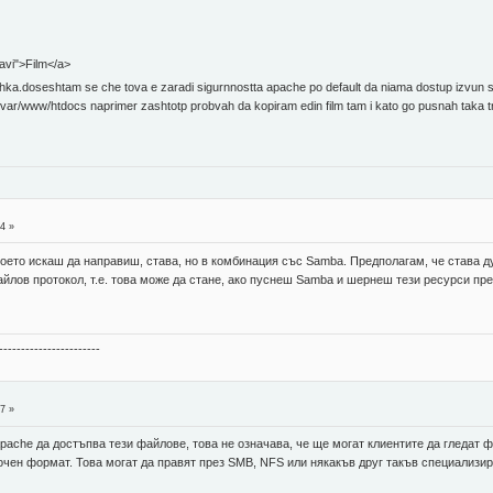
m.avi">Film</a>
shka.doseshtam se che tova e zaradi sigurnnostta apache po default da niama dostup izvun sv
 /var/www/htdocs naprimer zashtotp probvah da kopiram edin film tam i kato go pusnah taka t
4 »
което искаш да направиш, става, но в комбинация със Samba. Предполагам, че става д
йлов протокол, т.е. това може да стане, ако пуснеш Samba и шернеш тези ресурси пре
-----------------------
7 »
pache да достъпва тези файлове, това не означава, че ще могат клиентите да гледат фи
точен формат. Това могат да правят през SMB, NFS или някакъв друг такъв специализи