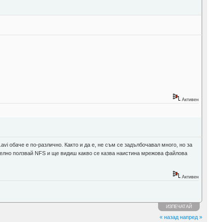
Активен
vi обаче е по-различно. Както и да е, не съм се задълбочавал много, но за
ително ползвай NFS и ще видиш какво се казва наистина мрежова файлова
Активен
ИЗПЕЧАТАЙ
« назад
напред »