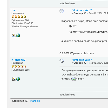
--------------------------------------------------
./debian/rules
thc
Filmi prez Web?
Напреднали
«
Отговор #5 -:
Feb 01, 2004, 22:4
Публикации: 184
blagodaria za helpa, stana prez sambata 
Distribution: FreeBSD
Цитат
Window Manager: Gnome
<a href="file:///\\localhost/filmi/fil
a kakuv e nachina za da se gledat prez
CS & WoW players click here
n_antonov
Filmi prez Web?
Напреднали
«
Отговор #6 -:
Feb 01, 2004, 22:5
Публикации: 1185
По принцип може и през apache, но за
LAN най-добре си е да се ползва Sa
система
'>
--------------------------------------------------
./debian/rules
Страници: [
1
]
Нагоре