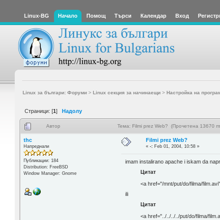
Linux-BG
Начало
Помощ
Търси
Календар
Вход
Регистр
Linux за българи: Форуми
>
Linux секция за начинаещи
>
Настройка на програ
Страници: [
1
]
Надолу
Автор
Тема: Filmi prez Web? (Прочетена 13670 п
thc
Filmi prez Web?
Напреднали
«
-:
Feb 01, 2004, 10:58 »
Публикации: 184
imam instalirano apache i iskam da napra
Distribution: FreeBSD
Цитат
Window Manager: Gnome
<a href="/mnt/put/do/filma/film.av
ili
Цитат
<a href="../../../../put/do/filma/fil