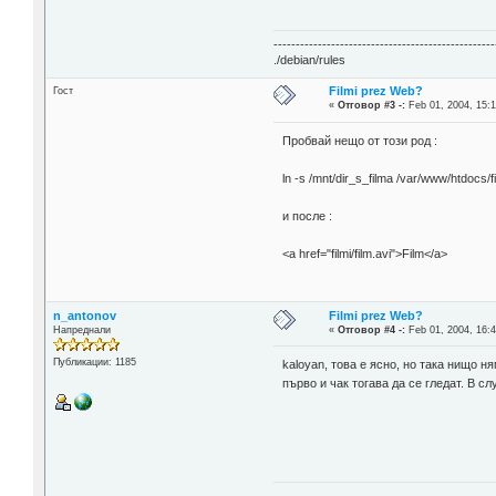
--------------------------------------------------
./debian/rules
Filmi prez Web?
Гост
«
Отговор #3 -:
Feb 01, 2004, 15:1
Пробвай нещо от този род :
ln -s /mnt/dir_s_filma /var/www/htdocs/fi
и после :
<a href="filmi/film.avi">Film</a>
n_antonov
Filmi prez Web?
Напреднали
«
Отговор #4 -:
Feb 01, 2004, 16:4
Публикации: 1185
kaloyan, това е ясно, но така нищо н
първо и чак тогава да се гледат. В с