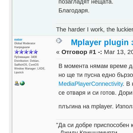
позагладят нещата.
Благодаря.
The harder I work, the lucki
neter
Mplayer plugin з
Global Moderator
Напреднали
«
Отговор #1 -:
Mar 13, 20
Публикации: 3408
Distribution: Debian,
В момента нямам време да
SailfishOS, CentOS
Window Manager: LXDE,
Lipstick
но ще ти пусна едно бърз
MediaPlayerConnectivity
. В
се отваря и си готов. Дор
плъгина на mplayer. Изпол
"Да си добре приспособен 
- Джиду Кришнамурти