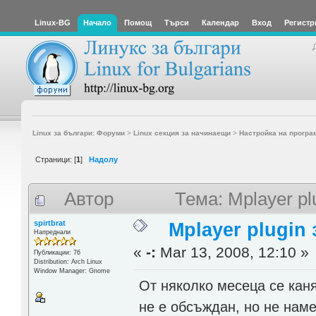
Linux-BG
Начало
Помощ
Търси
Календар
Вход
Регистр
Linux за българи: Форуми
>
Linux секция за начинаещи
>
Настройка на програ
Страници: [
1
]
Надолу
Автор
Тема: Mplayer pl
spirtbrat
Mplayer plugin з
Напреднали
«
-:
Mar 13, 2008, 12:10 »
Публикации: 76
Distribution: Arch Linux
Window Manager: Gnome
От няколко месеца се кан
не е обсъждан, но не нам