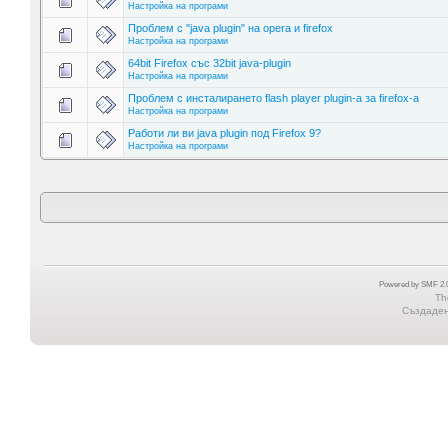
Настройка на програми
Проблем с "java plugin" на opera и firefox
Настройка на програми
64bit Firefox със 32bit java-plugin
Настройка на програми
Проблем с инсталирането flash player plugin-a за firefox-a
Настройка на програми
Работи ли ви java plugin под Firefox 9?
Настройка на програми
Powered by SMF 2.0
Th
Създадена