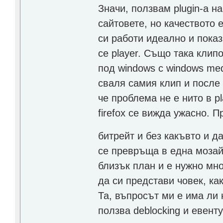
Значи, ползвам plugin-a на
сайтовете, но качеството 
си работи идеално и пока
се player. Също така клип
под windows с windows medi
сваля самия клип и после г
че проблема не е нито в pl
firefox се вижда ужасно. 
битрейт и без какъвто и д
се превръща в една мозайк
близък план и е нужно мн
да си представи човек, ка
Та, въпросът ми е има ли н
ползва deblocking и евенту