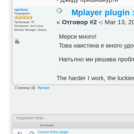
spirtbrat
Mplayer plugin з
Напреднали
«
Отговор #2 -:
Mar 13, 20
Публикации: 76
Distribution: Arch Linux
Window Manager: Gnome
Мерси много!
Това наистина е много удо
Напълно ми решава проб
The harder I work, the lucki
Страници: [
1
]
Нагоре
ПОДОБНИ ТЕМИ
Заглавие
Gentoo firefox plugin