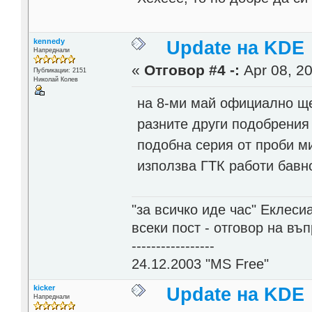
kennedy
Update на KDE
Напреднали
«
Отговор #4 -:
Apr 08, 20
Публикации: 2151
Николай Колев
на 8-ми май официално ще 
разните други подобрения
подобна серия от проби ми
използва ГТК работи бавн
"за всичко иде час" Еклесиа
всеки пост - отговор на въ
-----------------
24.12.2003 "MS Free"
kicker
Update на KDE
Напреднали