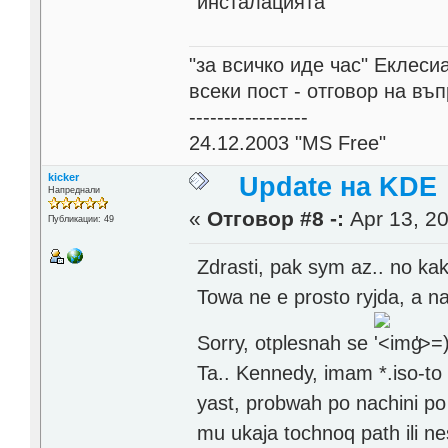
инсталацията
"за всичко иде час" Еклесиа
всеки пост - отговор на въ
-----------------
24.12.2003 "MS Free"
kicker
Update на KDE
Напреднали
«
Отговор #8 -:
Apr 13, 20
Публикации: 49
Zdrasti, pak sym az.. no ka
Towa ne e prosto ryjda, a n
Sorry, otplesnah se
'>
=
Ta.. Kennedy, imam *.iso-to
yast, probwah po nachini po 
mu ukaja tochnoq path ili n