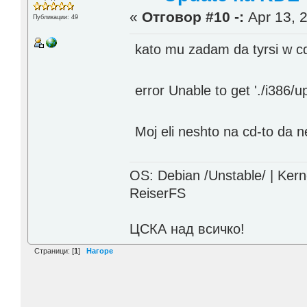
«
Отговор #10 -:
Apr 13, 2
Публикации: 49
kato mu zadam da tyrsi w 
error Unable to get './i386/u
Moj eli neshto na cd-to da n
OS: Debian /Unstable/ | Kern
ReiserFS
ЦСКА над всичко!
Страници: [
1
]
Нагоре