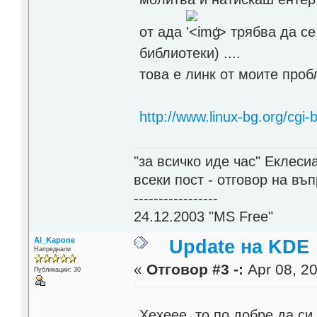
от ада
'>
трябва да се
библиотеки) ....
това е линк от моите про
http://www.linux-bg.org/cgi-
"за всичко иде час" Еклесиа
всеки пост - отговор на въ
-----------------
24.12.2003 "MS Free"
Al_Kapone
Update на KDE
Напреднали
«
Отговор #3 -:
Apr 08, 20
Публикации: 30
Хехеее, то по добре да си