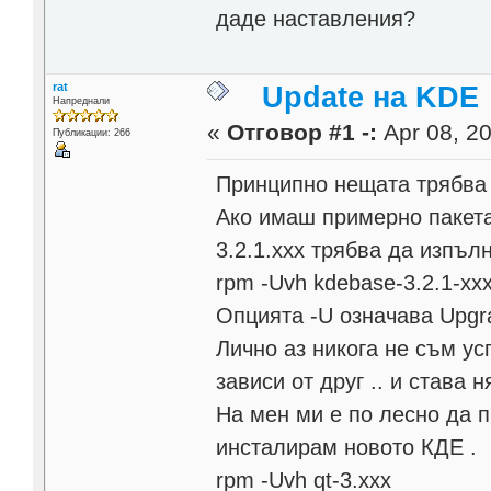
даде наставления?
rat
Update на KDE
Напреднали
«
Отговор #1 -:
Apr 08, 20
Публикации: 266
Принципно нещата трябва д
Ако имаш примерно пакета
3.2.1.xxx трябва да изпъл
rpm -Uvh kdebase-3.2.1-xx
Опцията -U означава Upgr
Лично аз никога не съм ус
зависи от друг .. и става 
На мен ми е по лесно да п
инсталирам новото КДЕ .
rpm -Uvh qt-3.xxx