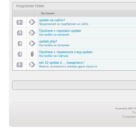
ПОДОБНИ ТЕМИ
Заглавие
update на сайта?
Предложения за подобрения на сайта
Проблем с repositori update
Настройка на програми
update php7
Настройка на програми
Проблем с терминала след update.
Настройки на софтуер
win 10 update и ... панделата !
Живота, вселената и някакви други глупости
Powered by SMF 2.0
Th
Създадена