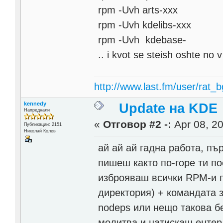
rpm -Uvh arts-xxx
rpm -Uvh kdelibs-xxx
rpm -Uvh kdebase-
.. i kvot se steish oshte no v
http://www.last.fm/user/rat_b
kennedy
Update на KDE
Напреднали
«
Отговор #2 -:
Apr 08, 20
Публикации: 2151
Николай Колев
ай ай ай гадна работа, пъ
пишеш както по-горе ти п
изброяваш всички RPM-и п
директория) + командата з
nodeps или нещо такова б
молитва и натискаш ентер,