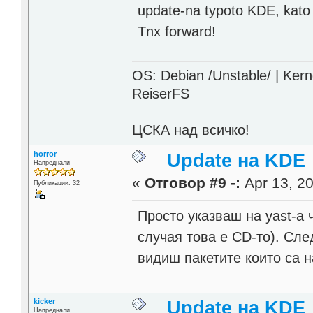
update-na typoto KDE, kat
Tnx forward!
OS: Debian /Unstable/ | Kern
ReiserFS
ЦСКА над всичко!
horror
Update на KDE
Напреднали
«
Отговор #9 -:
Apr 13, 20
Публикации: 32
Просто указваш на yast-a 
случая това е CD-то). Сле
видиш пакетите които са 
kicker
Update на KDE
Напреднали