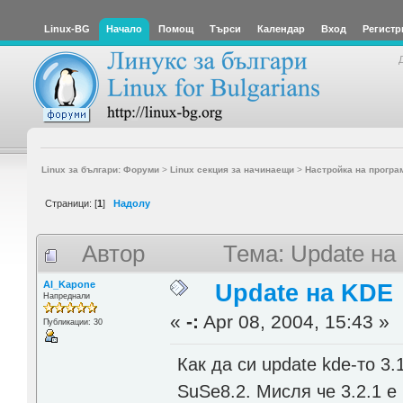
Linux-BG
Начало
Помощ
Търси
Календар
Вход
Регистр
Linux за българи: Форуми
>
Linux секция за начинаещи
>
Настройка на програ
Страници: [
1
]
Надолу
Автор
Тема: Update на
Al_Kapone
Update на KDE
Напреднали
«
-:
Apr 08, 2004, 15:43 »
Публикации: 30
Как да си update kde-то 3.
SuSe8.2. Мисля че 3.2.1 е