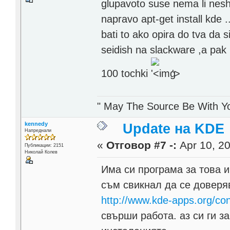
glupavoto suse nema li nesht
napravo apt-get install kde 
bati to ako opira do tva da 
seidish na slackware ,a pa
100 tochki
'>
" May The Source Be With Yo
kennedy
Update на KDE
Напреднали
«
Отговор #7 -:
Apr 10, 20
Публикации: 2151
Николай Колев
Има си програма за това и
съм свикнал да се доверява
http://www.kde-apps.org/co
свърши работа. аз си ги 