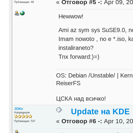
«
Отговор #5 -:
Apr 09, 20
Публикации: 49
Hewwow!
Ami az sym sys SuSE9.0, no
Imam nowoto , no e *.iso, k
instaliraneto?
Tnx forward:)=)
OS: Debian /Unstable/ | Kern
ReiserFS
ЦСКА над всичко!
JOKe
Update на KDE
Напреднали
«
Отговор #6 -:
Apr 10, 20
Публикации: 537