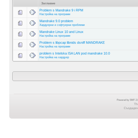
Заглавие
Problem s Mandrake 9 i RPM
Настройка на програми
Mandrake 9.0 problem
Хардуерни и софтуерни проблеми
Mandrake Linux 10 and Linux
Настройка на програми
Problem s libpcap libnids dsniff MANDRAKE
Настройка на програми
problem s Intelska ISA LAN pod mandrake 10.0
Настройка на хардуер
Powered by SMF 2.0
Th
Създадена