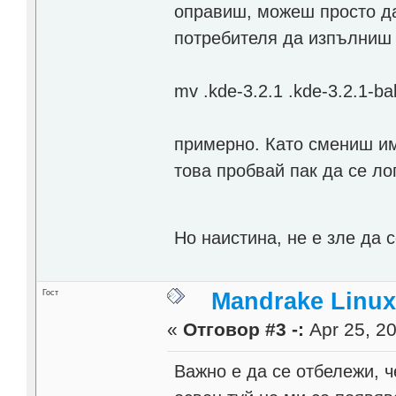
оправиш, можеш просто да
потребителя да изпълниш 
mv .kde-3.2.1 .kde-3.2.1-ba
примерно. Като смениш име
това пробвай пак да се ло
Но наистина, не е зле да 
Гост
Mandrake Linux
«
Отговор #3 -:
Apr 25, 20
Важно е да се отбележи, 