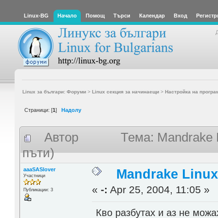
Linux-BG
Начало
Помощ
Търси
Календар
Вход
Регистр
Linux за българи: Форуми
>
Linux секция за начинаещи
>
Настройка на програ
Страници: [
1
]
Надолу
Автор
Тема: Mandrake 
пъти)
aaaSASlover
Mandrake Linux
Участници
«
-:
Apr 25, 2004, 11:05 »
Публикации: 3
Кво разбутах и аз не можа