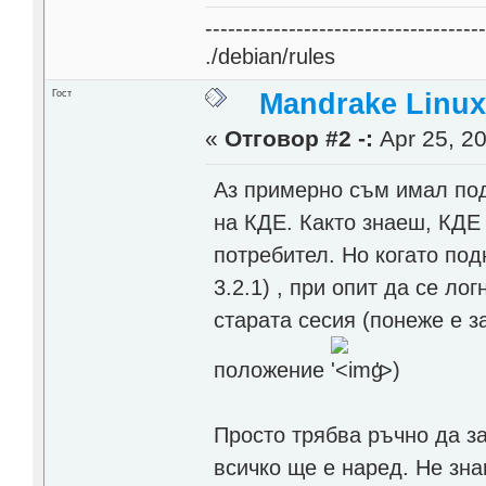
------------------------------------
./debian/rules
Гост
Mandrake Linux
«
Отговор #2 -:
Apr 25, 20
Аз примерно съм имал под
на КДЕ. Както знаеш, КДЕ
потребител. Но когато по
3.2.1) , при опит да се л
старата сесия (понеже е з
положение
'>
)
Просто трябва ръчно да за
всичко ще е наред. Не зна