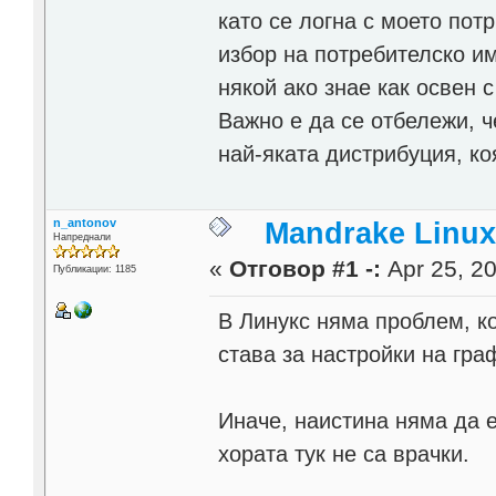
като се логна с моето пот
избор на потребителско и
някой ако знае как освен 
Важно е да се отбележи, ч
най-яката дистрибуция, ко
n_antonov
Mandrake Linux
Напреднали
«
Отговор #1 -:
Apr 25, 20
Публикации: 1185
В Линукс няма проблем, ко
става за настройки на гра
Иначе, наистина няма да е
хората тук не са врачки.