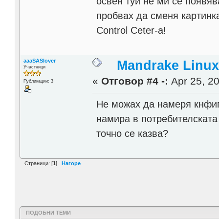
освен туй не ми се появяв
пробвах да сменя картинка
Control Ceter-a!
aaaSASlover
Mandrake Linux
Участници
«
Отговор #4 -:
Apr 25, 20
Публикации: 3
Не можах да намеря кнфиг
намира в потребителската 
точно се казва?
Страници: [
1
]
Нагоре
ПОДОБНИ ТЕМИ