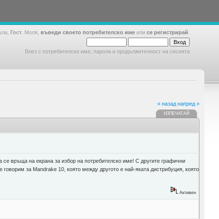
шла,
Гост
. Моля,
въведи своето потребителско име
или
се регистрирай
.
Влез с потребителско име, парола и продължителност на сесията
« назад
напред »
ИЗПЕЧАТАЙ
га се връща на екрана за избор на потребителско име! С другите графични
че говорим за Mandrake 10, която между другото е най-яката дистрибуция, която
Активен