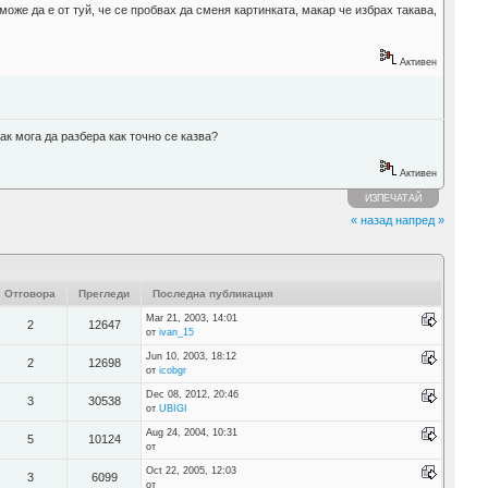
оже да е от туй, че се пробвах да сменя картинката, макар че избрах такава,
Активен
ак мога да разбера как точно се казва?
Активен
ИЗПЕЧАТАЙ
« назад
напред »
Отговора
Прегледи
Последна публикация
Mar 21, 2003, 14:01
2
12647
от
ivan_15
Jun 10, 2003, 18:12
2
12698
от
icobgr
Dec 08, 2012, 20:46
3
30538
от
UBIGI
Aug 24, 2004, 10:31
5
10124
от
Oct 22, 2005, 12:03
3
6099
от