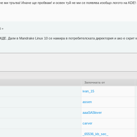
не ми тръгва! Иначе ще пробвам! и освен туй не ми се появява изобщо логото на KDE! м
6 »
ДЕ. Дали в Mandrake Linux 10 се намира в потребителската директория и ако е скрит к
Започната от
ivan_15
assen
aaaSASlover
carver
_65536_kb_sec_