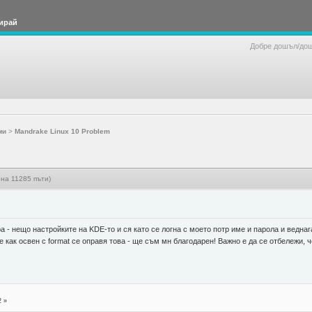
ирай
Добре дошъл/до
ми
>
Mandrake Linux 10 Problem
на 11285 пъти)
ра - нещо настройките на KDE-то и ся като се логна с моето потр име и парола и ведна
 как освен с format се оправя това - ще съм мн благодарен! Важно е да се отбележи, 
2 »