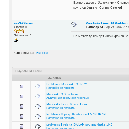
Важно е да се отбележи, че и Gnome 
която си беше от Control Ceter-a!
aaaSASlover
Mandrake Linux 10 Problem
Участници
«
Отговор #4 -:
Apr 25, 2004, 20:1
Публикации: 3
Не можах да намеря кнфиг файла на К
Страници: [
1
]
Нагоре
ПОДОБНИ ТЕМИ
Заглавие
Problem s Mandrake 9 i RPM
Настройка на програми
Mandrake 9.0 problem
Хардуерни и софтуерни проблеми
Mandrake Linux 10 and Linux
Настройка на програми
Problem s libpcap libnids dsniff MANDRAKE
Настройка на програми
problem s Intelska ISA LAN pod mandrake 10.0
Настройка на хардуер