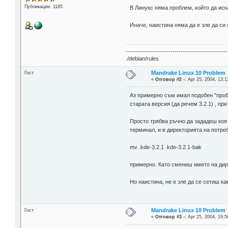
Публикации: 1185
В Линукс няма проблем, който да иск
Иначе, наистина няма да е зле да си
--------------------------------------------------
./debian/rules
Mandrake Linux 10 Problem
Гост
«
Отговор #2 -:
Apr 25, 2004, 13:1
Аз примерно съм имал подобен "проб
старата версия (да речем 3.2.1) , п
Просто трябва ръчно да зададеш коя 
терминал, и в директорията на потре
mv .kde-3.2.1 .kde-3.2.1-bak
примерно. Като смениш името на дире
Но наистина, не е зле да се сетиш к
Mandrake Linux 10 Problem
Гост
«
Отговор #3 -:
Apr 25, 2004, 19:5