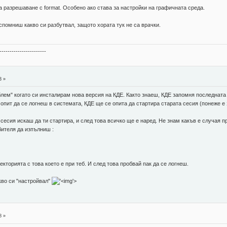
а разрешаване с format. Особено ако става за настройки на графичната среда.
 спомниш какво си разбутвал, защото хората тук не са врачки.
-----------------------
3 »
лем" когато си инсталирам нова версия на КДЕ. Както знаеш, КДЕ запомня последната
ри опит да се логнеш в системата, КДЕ ще се опита да стартира старата сесия (понеже 
сесия искаш да ти стартира, и след това всичко ще е наред. Не знам какъв е случая п
бителя да изпълниш :
кторията с това което е при теб. И след това пробвай пак да се логнеш.
акво си "настройвал"
'>
8 »