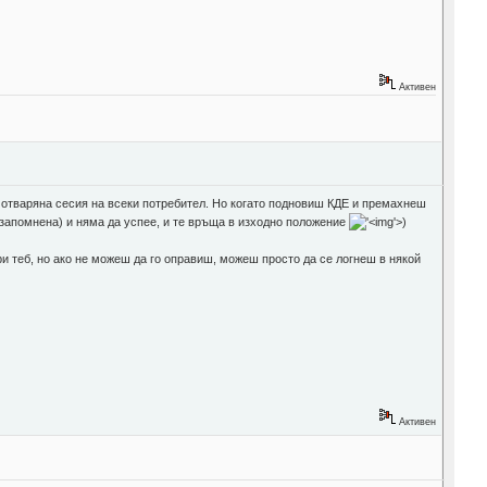
Активен
 отваряна сесия на всеки потребител. Но когато подновиш КДЕ и премахнеш
е запомнена) и няма да успее, и те връща в изходно положение
'>
)
ри теб, но ако не можеш да го оправиш, можеш просто да се логнеш в някой
Активен