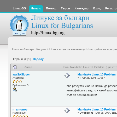
Linux-BG
Начало
Помощ
Търси
Календар
Вход
Регистр
Linux за българи: Форуми
>
Linux секция за начинаещи
>
Настройка на програ
Страници: [
1
]
Надолу
Автор
Тема: Mandrake Linux 10 Problem (Прочете
aaaSASlover
Mandrake Linux 10 Problem
Участници
«
-:
Apr 25, 2004, 11:05 »
Публикации: 3
Кво разбутах и аз не можах да разбе
интерфейси е същото - някой ако знае
съм си слагал до сега!
n_antonov
Mandrake Linux 10 Problem
Напреднали
«
Отговор #1 -:
Apr 25, 2004, 11:1