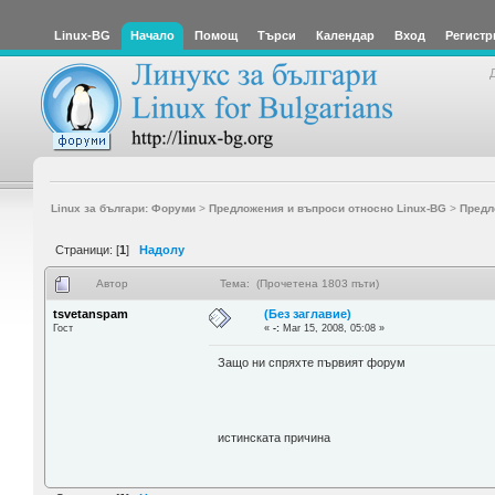
Linux-BG
Начало
Помощ
Търси
Календар
Вход
Регистр
Linux за българи: Форуми
>
Предложения и въпроси относно Linux-BG
>
Предл
Страници: [
1
]
Надолу
Автор
Тема: (Прочетена 1803 пъти)
tsvetanspam
(Без заглавие)
Гост
«
-:
Mar 15, 2008, 05:08 »
Защо ни спряхте първият форум
истинската причина