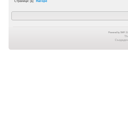
Страници: [
1
]
Нагоре
Powered by SMF 2.0
Th
Създадена