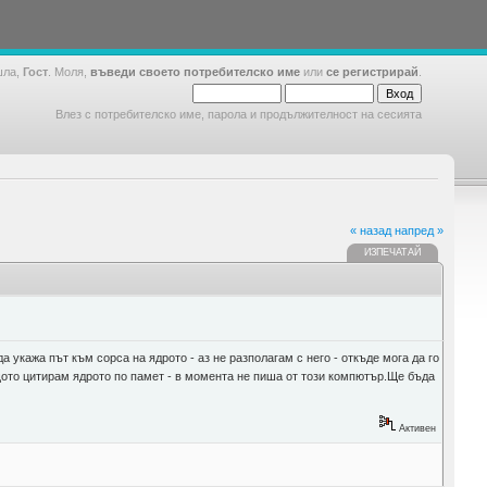
шла,
Гост
. Моля,
въведи своето потребителско име
или
се регистрирай
.
Влез с потребителско име, парола и продължителност на сесията
« назад
напред »
ИЗПЕЧАТАЙ
 укажа път към сорса на ядрото - аз не разполагам с него - откъде мога да го
ащото цитирам ядрото по памет - в момента не пиша от този компютър.Ще бъда
Активен