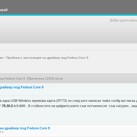
ирай
Добре дошъл/до
ми
>
Проблем с инсталация на драйвер под Fedora Core 9
од Fedora Core 9 (Прочетена 12518 пъти)
райвер под Fedora Core 9
 една USB Wireless мрежова карта (RT73) но след като написах make config ми писка да
7-
78.30.5
.fc9.i686 . В стойностите на цифрите,които съм потъмнил,не съм сигурен , з
на драйвер под Fedora Core 9
7 »