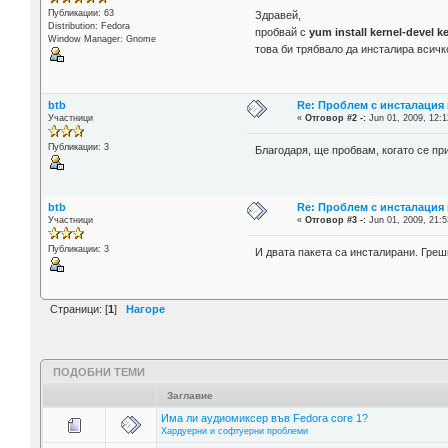
Публикации: 63
Здравей,
Distribution: Fedora
пробвай с
yum install kernel-devel k
Window Manager: Gnome
това би трябвало да инсталира всич
btb
Re: Проблем с инсталация 
Участници
«
Отговор #2 -:
Jun 01, 2009, 12:1
Публикации: 3
Благодаря, ще пробвам, когато се пр
btb
Re: Проблем с инсталация 
Участници
«
Отговор #3 -:
Jun 01, 2009, 21:5
Публикации: 3
И двата пакета са инсталирани. Грешкат
Страници: [
1
]
Нагоре
ПОДОБНИ ТЕМИ
Заглавие
Има ли аудиомиксер във Fedora core 1?
Хардуерни и софтуерни проблеми