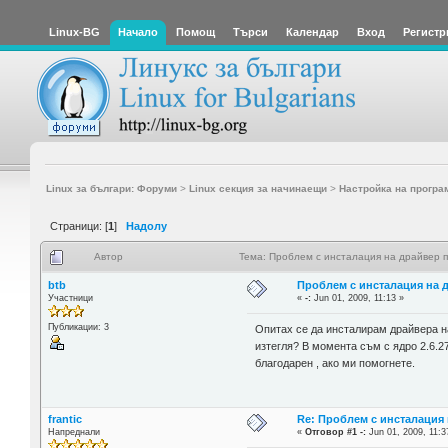
Linux-BG
Начало
Помощ
Търси
Календар
Вход
Регистр
Linux за българи: Форуми
>
Linux секция за начинаещи
>
Настройка на програ
Страници: [
1
]
Надолу
Автор
Тема: Проблем с инсталация на драйвер п
btb
Проблем с инсталация на д
Участници
«
-:
Jun 01, 2009, 11:13 »
Публикации: 3
Опитах се да инсталирам драйвера на
изтегля? В момента съм с ядро 2.6.2
благодарен , ако ми помогнете.
frantic
Re: Проблем с инсталация 
Напреднали
«
Отговор #1 -:
Jun 01, 2009, 11:3