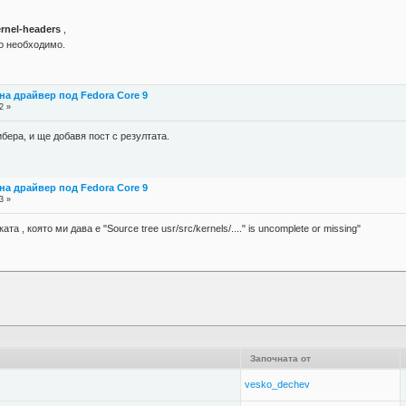
ernel-headers
,
ко необходимо.
на драйвер под Fedora Core 9
2 »
ибера, и ще добавя пост с резултата.
на драйвер под Fedora Core 9
3 »
а , която ми дава е "Source tree usr/src/kernels/...." is uncomplete or missing"
Започната от
vesko_dechev