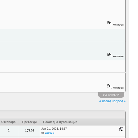
Активен
Активен
Активен
ИЗПЕЧАТАЙ
« назад
напред »
Отговора
Прегледи
Последна публикация
Jan 21, 2004, 14:37
2
17826
от
apogza