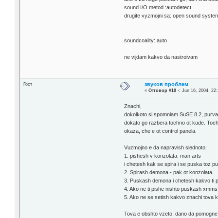
sound I/O metod :autodetect
drugite vyzmojni sa: open sound system, 
soundcoality: auto
ne vijdam kakvo da nastroivam
звуков проблем
Гост
«
Отговор #10 -:
Jun 16, 2004, 22:
Znachi,
dokolkoto si spomniam SuSE 8.2, purvat
dokato go razbera tochno ot kude. Tochn
okaza, che e ot control panela.
Vuzmojno e da napravish slednoto:
1. pishesh v konzolata: man arts
i chetesh kak se spira i se puska toz p
2. Spirash demona - pak ot konzolata.
3. Puskash demona i chetesh kakvo ti p
4. Ako ne ti pishe nishto puskash xmms 
5. Ako ne se setish kakvo znachi tova k
Tova e obshto vzeto, dano da pomogne