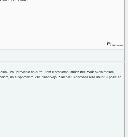
Активен
anichki za upravlenie na aRts - tam e problema, stoiah bez zvuk okolo mesec,
niam, no si spomniam, che biaha vajni. Smenih 18 cheshita alsa driver-i i posle se
.