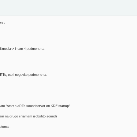
43 »
ltimedia-> imam 4 podmenu-ta:
Ts, eto i negovite podmenu-ta:
ato "start a aRTs soundserver on KDE startup"
dam na drugo i niamam izobshto sound)
blema...