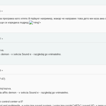
1 »
а програма като xmms ili mplayer например, макар че направих това дето ми каза ама
звуци се изредиха подред
'>
7 »
zva.
s demon - v sekcia Sound e - razgledaj go vnimatelno.
6 »
:47)
 toj kazva.
nia aRts demon - v sekcia Sound e - razgledaj go vnimatelno.
 control center-a li?
 and multimedia, a vytre ima sound system, i vytre ima razdel "aRTs" i sound I/O, v nego v