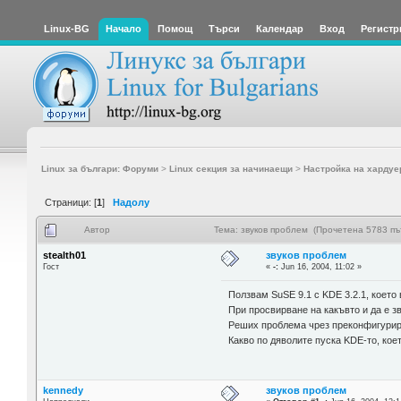
Linux-BG
Начало
Помощ
Търси
Календар
Вход
Регистр
Linux за българи: Форуми
>
Linux секция за начинаещи
>
Настройка на хардуе
Страници: [
1
]
Надолу
Автор
Тема: звуков проблем (Прочетена 5783 пъ
stealth01
звуков проблем
Гост
«
-:
Jun 16, 2004, 11:02 »
Ползвам SuSE 9.1 с KDE 3.2.1, което 
При просвирване на какъвто и да е з
Реших проблема чрез преконфигуриран
Какво по дяволите пуска KDE-то, коет
kennedy
звуков проблем