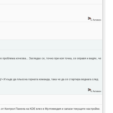
Активен
 проблема изчезва... Загледах се, точно при коя точка, се оправя и видях, че
'>
И къде да пльосна горната команда, така че да се стартира веднага след
Активен
а от Контрол Панела на KDE влез в Мултимедия и запази текущите настройки.