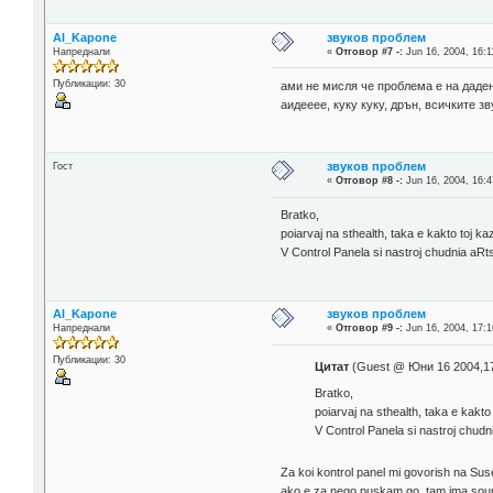
Al_Kapone
звуков проблем
Напреднали
«
Отговор #7 -:
Jun 16, 2004, 16:1
Публикации: 30
ами не мисля че проблема е на даден
аидееее, куку куку, дрън, всичките 
звуков проблем
Гост
«
Отговор #8 -:
Jun 16, 2004, 16:4
Bratko,
poiarvaj na sthealth, taka e kakto toj ka
V Control Panela si nastroj chudnia aRt
Al_Kapone
звуков проблем
Напреднали
«
Отговор #9 -:
Jun 16, 2004, 17:1
Публикации: 30
Цитат
(Guest @ Юни 16 2004,17
Bratko,
poiarvaj na sthealth, taka e kakto
V Control Panela si nastroj chud
Za koi kontrol panel mi govorish na Suse
ako e za nego puskam go, tam ima sound