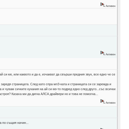
Активен
Активен
й си кю, или каквото и да е, изчакват да свърши предния звук, все едно че се
 заредя страницата. След като спра мп3-ката и страницата си се зарежда и
 и чувам сичките кукания на ай си кю-то подред едно след друго...със всички
настроя? Казаха ми да дигна АЛСА драйвери но и това не помогна...
Активен
а по същия начин...