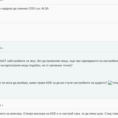
4 »
за хардуер да смениш OSS със ALSA
4 »
YaST найстройките за звук, без да променям нищо, още при зареждането на настройките
 на картата(или нещо подобно, не го запомних точно)".
че не мога да разбера, какво прави KDE за да ми счупи настройките на аудиото?
1 »
ите на миксера. Отвори мискера на KDE и го настрой така, че да няма шум. След тов