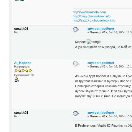
http://www.kaldata.com
http://blog.chooselinux.info
http://zazzko.chooselinux.info
stealth01
звуков проблем
Гост
«
Отговор #4 -:
Jun 16, 2004, 14:3
Мерси!
'>
А уж бърниках по миксера, но май не 
Al_Kapone
звуков проблем
Напреднали
«
Отговор #5 -:
Jun 16, 2004, 15:1
Публикации: 30
Аз имам друг проблем с звука на Сусе
натрупват в някакъв буфер и после с
Примерно отварям някаква страница к
чувам звука от флаша. Или пък пусна
видове звуци ми е така. Не могат да 
stealth01
звуков проблем
Гост
«
Отговор #6 -:
Jun 16, 2004, 15:5
В Preferences / Audio IO Plug-ins на