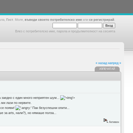
шла,
Гост
. Моля,
въведи своето потребителско име
или
се регистрирай
.
Влез с потребителско име, парола и продължителност на сесията
« назад
напред »
ИЗПЕЧАТАЙ
на заедно с един много неприятен шум...
'>
 ми лази по нервите.
 се появи!
Пак безуспешни опити...
 за arts, нали?), но нямаше полза...
Активен