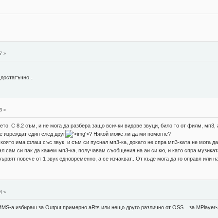
7 »
достатъчно...
3 »
то. С 8.2 съм, и не мога да разбера защо всички видове звуци, било то от филм, мп3, а
е изреждат един след друг
'>
? Някой може ли да ми помогне?
оято има флаш със звук, и съм си пуснал мп3-ка, докато не спра мп3-ката не мога да
л сам си пак да кажем мп3-ка, получавам съобщения на аи си кю, и като спра музиката
вървят повече от 1 звук едновременно, а се изчакват...От къде мога да го оправя или 
4 »
 XMMS-а избираш за Output примерно aRts или нещо друго различно от OSS... за MPlayer-