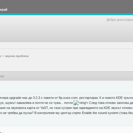
ирай
Добре дошъл/до
р
>
звуков проблем
ти)
вчера upgrade-нах до 3.2.3 с пакети от ftp.suse.com. рестартирах X и новото KDE тръг
вук, шумът намалява и почти не се чува... почти
'>
След това отново започва да
е на звуковата карта от YaST, но тази сутрин при зареждането на KDE звукът отново
о не трябва да пуска? В контролния му център спрях Enable the sound system (това беше