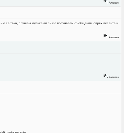
Активен
 си е се така, слушам музика аи си кю получавам съобщения, спрях песента и
Активен
Активен
si4ko mi e na auto: