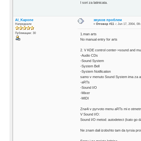
I sori za latinicata.
Al_Kapone
звуков проблем
Напреднали
«
Отговор #11 -:
Jun 17, 2004, 09:
Публикации: 30
1.man arts
No manual entry for arts
2. V KDE control center->sound and mu
-Audio CDs
-Sound System
-System Bell
-System Notification
samo v menuto Sound System ima za aR
-aRTs
-Sound I/O
-Mixer
-MIDI
Zna4i v pyrvoto menu aRTs mi e otmetn
V Sound I/O:
Sound I/O metod: autodetect (kato go 
Ne znam dali izobshto tam da tyrsia pro
Sorry i za moiata latinica