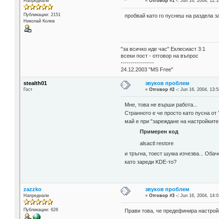
Напреднали
«
Отговор #1 -:
Jun 16, 2004, 12:1
Публикации: 2151
пробвай като го пуснеш на раздела 
Николай Колев
"за всичко иде час" Еклесиаст 3:1
всеки пост - отговор на въпрос
-----------------
24.12.2003 "MS Free"
stealth01
звуков проблем
Гост
«
Отговор #2 -:
Jun 16, 2004, 13:5
Мне, това не върши работа...
Странното е че просто като пусна от 
май е при "зареждане на настройките
Примерен код
alsactl restore
и тръгна, тоест шума изчезва... Оба
като зареди KDE-то?
zazzko
звуков проблем
Напреднали
«
Отговор #3 -:
Jun 16, 2004, 14:0
Публикации: 626
Прави това, че предефинира настройк