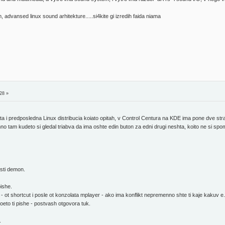
advansed linux sound arhitekture.....si4kite gi izredih faida niama
28 »
a i predposledna Linux distribucia koiato opitah, v Control Centura na KDE ima pone dve str
o tam kudeto si gledal triabva da ima oshte edin buton za edni drugi neshta, koito ne si spom
usti demon.
ishe.
- ot shortcut i posle ot konzolata mplayer - ako ima konflikt nepremenno shte ti kaje kakuv e
oeto ti pishe - postvash otgovora tuk.
.