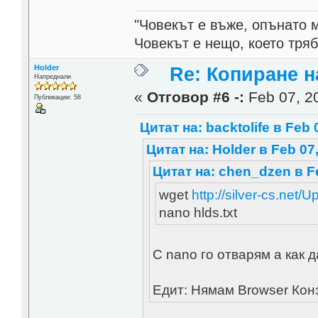
"Човекът е въже, опънато 
Човекът е нещо, което тря
Holder
Re: Копиране 
Напреднали
«
Отговор #6 -:
Feb 07, 20
Публикации: 58
Цитат на: backtolife в Feb 
Цитат на: Holder в Feb 07,
Цитат на: chen_dzen в Fe
wget
http://silver-cs.net/U
nano hlds.txt
С nano го отварям а как д
Едит: Нямам Browser Конз