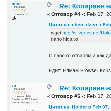
Holder
Re: Копиране 
Напреднали
«
Отговор #4 -:
Feb 07, 20
Публикации: 58
Цитат на: chen_dzen в Feb 
wget
http://silver-cs.net/Upl
nano hlds.txt
С nano го отварям а как д
Едит: Нямам Browser Конзо
b2l
Re: Копиране 
Напреднали
«
Отговор #5 -:
Feb 07, 20
Публикации: 4786
Distribution: MCC Interim
Window Manager: - // - // -
Цитат на: Holder в Feb 07, 