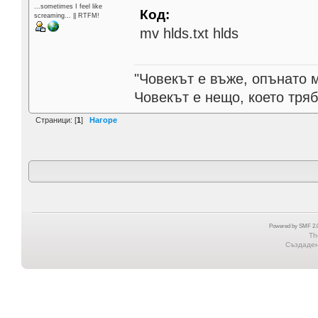
...sometimes I feel like
Код:
screaming... || RTFM!
mv hlds.txt hlds
"Човекът е въже, опънато 
Човекът е нещо, което тря
Страници: [
1
]
Нагоре
Powered by SMF 2.0
Th
Създадена