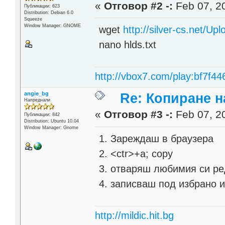
«
Отговор #2 -:
Feb 07, 20
Публикации: 623
Distribution: Debian 6.0
Squeeze
Window Manager: GNOME
wget
http://silver-cs.net/Upl
nano hlds.txt
http://vbox7.com/play:bf7f44
angie_bg
Re: Копиране 
Напреднали
«
Отговор #3 -:
Feb 07, 20
Публикации: 842
Distribution: Ubuntu 10.04
Window Manager: Gnome
1. Зареждаш в браузера
2. <ctr>+a; copy
3. отваряш любимия си ред
4. записваш под избрано 
http://mildic.hit.bg