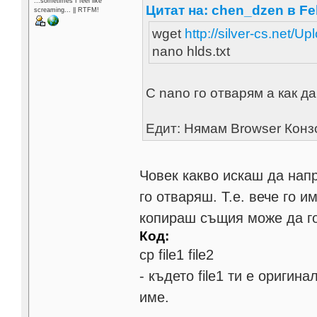
...sometimes I feel like
Цитат на: chen_dzen в Feb
screaming... || RTFM!
wget
http://silver-cs.net/Up
nano hlds.txt
С nano го отварям а как да
Едит: Нямам Browser Конзо
Човек какво искаш да нап
го отваряш. Т.е. вече го 
копираш същия може да го
Код:
cp file1 file2
- където file1 ти е оригин
име.