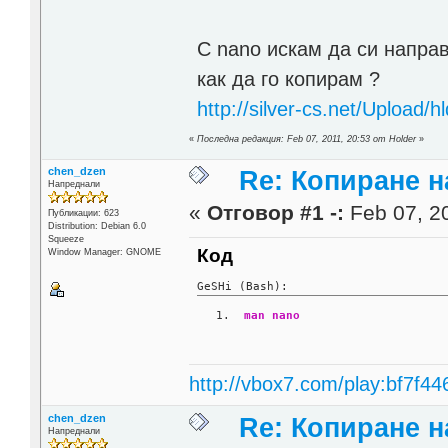
С nano искам да си напра
как да го копирам ?
http://silver-cs.net/Upload/hl
«
Последна редакция: Feb 07, 2011, 20:53 от Holder
»
chen_dzen
Re: Копиране 
Напреднали
«
Отговор #1 -:
Feb 07, 20
Публикации: 623
Distribution: Debian 6.0
Squeeze
Код
Window Manager: GNOME
GeSHi (Bash):
man
nano
http://vbox7.com/play:bf7f44
chen_dzen
Re: Копиране 
Напреднали