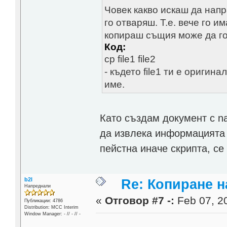
Човек какво искаш да нап
го отваряш. Т.е. вече го 
копираш същия може да го
Код:
cp file1 file2
- където file1 ти е оригина
име.
Като създам документ с na
да извлека информацията 
пейстна иначе скрипта, се
b2l
Re: Копиране 
Напреднали
«
Отговор #7 -:
Feb 07, 20
Публикации: 4786
Distribution: MCC Interim
Window Manager: - // - // -