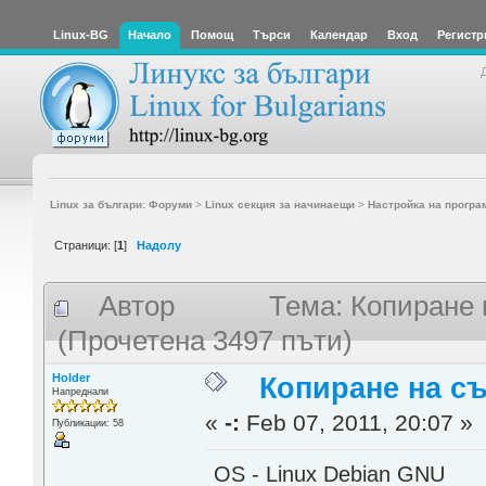
Linux-BG
Начало
Помощ
Търси
Календар
Вход
Регистр
Linux за българи: Форуми
>
Linux секция за начинаещи
>
Настройка на програ
Страници: [
1
]
Надолу
Автор
Тема: Копиране 
(Прочетена 3497 пъти)
Holder
Копиране на с
Напреднали
«
-:
Feb 07, 2011, 20:07 »
Публикации: 58
OS - Linux Debian GNU