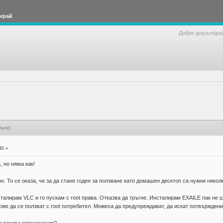
ирай
Добре дошъл/до
пъти)
40 »
 но няма как!
. То се оказа, че за да стане годен за ползване като домашен десктоп са нужни някол
сталирам VLC и го пускам с root права. Отказва да тръгне. Инсталирам EXAILE пак не
оже да се ползват с root потребител. Можеха да предупреждават, да искат потвърждение,