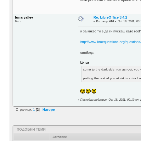
Интересно ми е какви са причините з
lunarvalley
Re: LibreOffice 3.4.2
Гост
«
Отговор #16 -:
Oct 18, 2011, 00:
и за какво ти е да ги пускаш като ro
http://www.linuxquestions.org/questions
свобода...
Цитат
come to the dark side, run as root, you 
putting the rest of you at risk is a risk I 
«
Последна редакция: Oct 18, 2011, 00:19 от l
Страници:
1
[
2
]
Нагоре
ПОДОБНИ ТЕМИ
Заглавие