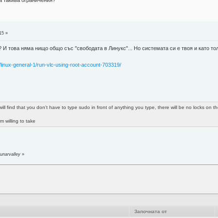
а такива ограничения?
15 »
ot? И това няма нищо общо със "свободата в Линукс"... Но системата си е твоя и като т
/linux-general-1/run-vlc-using-root-account-703319/
will find that you don't have to type sudo in front of anything you type, there will be no locks on 
am willing to take
unarvalley
»
Започната от