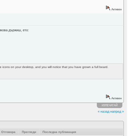
Активен
олкова държиш, ето:
the icons on your desktop, and you will notice that you have grown a full beard.
Активен
ИЗПЕЧАТАЙ
« назад
напред »
Отговора
Прегледи
Последна публикация