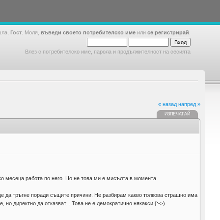
шла,
Гост
. Моля,
въведи своето потребителско име
или
се регистрирай
.
Влез с потребителско име, парола и продължителност на сесията
« назад
напред »
ИЗПЕЧАТАЙ
ко месеца работа по него. Но не това ми е мисълта в момента.
 ще да тръгне поради същите причини. Не разбирам какво толкова страшно има
 но директно да отказват... Това не е демократично някакси {:->)