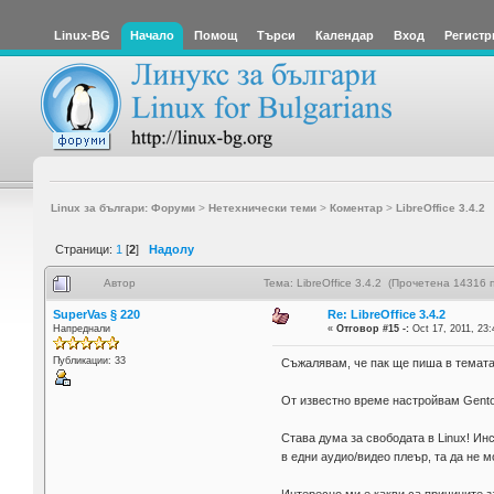
Linux-BG
Начало
Помощ
Търси
Календар
Вход
Регистр
Linux за българи: Форуми
>
Нетехнически теми
>
Коментар
>
LibreOffice 3.4.2
Страници:
1
[
2
]
Надолу
Автор
Тема: LibreOffice 3.4.2 (Прочетена 14316 
SuperVas § 220
Re: LibreOffice 3.4.2
Напреднали
«
Отговор #15 -:
Oct 17, 2011, 23:
Публикации: 33
Съжалявам, че пак ще пиша в темата,
От известно време настройвам Gentoo
Става дума за свободата в Linux! Ин
в едни аудио/видео плеър, та да не м