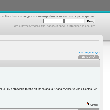
шла,
Гост
. Моля,
въведи своето потребителско име
или
се регистрирай
.
Влез с потребителско име, парола и продължителност на сесията
« назад
напред »
ИЗПЕЧАТАЙ
 още няма вградена такава опция за апача. Става въпрос за vps с Centos5 32
Активен