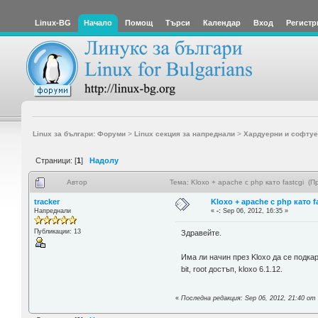
Linux-BG
Начало
Помощ
Търси
Календар
Вход
Регистр
Linux за българи: Форуми
>
Linux секция за напреднали
>
Хардуерни и софтуе
Страници: [
1
]
Надолу
Автор
Тема: Kloxo + apache с php като fastcgi (
tracker
Kloxo + apache с php като f
Напреднали
«
-:
Sep 06, 2012, 16:35 »
Публикации: 13
Здравейте.
Има ли начин през Kloxo да се подка
bit, root достъп, kloxo 6.1.12.
«
Последна редакция: Sep 06, 2012, 21:40 от 