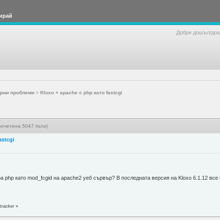
ирай
Добре дошъл/до
рни проблеми
>
Kloxo + apache с php като fastcgi
Прочетена 5047 пъти)
astcgi
ра php като mod_fcgid на apache2 уеб сървър? В последната версия на Kloxo 6.1.12 все
tracker
»