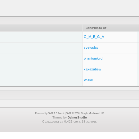
Започната от
O_M_E_G_A
svetoslav
phantomlord
xaxaxabew
Vask0
Powered by SMF 2.0 Beta 4
|
SMF © 2006, Simple Machines LLC
Theme by
DzinerStudio
Създадена за 0.421 сек с 18 заявки.