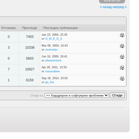
ИЗПЕЧАТАЙ
« назад
напред »
Отговора
Прегледи
Последна публикация
Jan 23, 2004, 22:45
0
7403
от
O_M_E_G_A
Mar 09, 2004, 14:43
3
10338
от
svetoslav
Jun 10, 2009, 19:41
0
5603
от
phantomlord
Apr 28, 2011, 13:53
7
10927
от
xaxaxabew
Sep 18, 2014, 23:02
1
6159
от
go_fire
Отиди на: