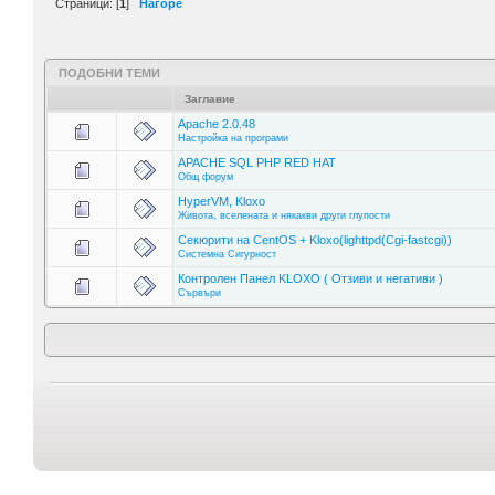
Страници: [
1
]
Нагоре
ПОДОБНИ ТЕМИ
Заглавие
Apache 2.0.48
Настройка на програми
APACHE SQL PHP RED HAT
Общ форум
HyperVM, Kloxo
Живота, вселената и някакви други глупости
Секюрити на CentOS + Kloxo(lighttpd(Cgi-fastcgi))
Системна Сигурност
Контролен Панел KLOXO ( Отзиви и негативи )
Сървъри