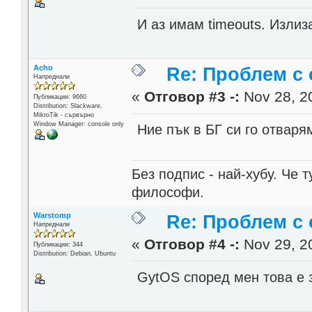
И аз имам timeouts. Излиз
Acho
Re: Проблем с 
Напреднали
«
Отговор #3 -:
Nov 28, 20
Публикации: 9660
Distribution: Slackware,
MikroTik - сървърно
Window Manager: console only
Ние пък в БГ си го отваря
Без подпис - най-хубу. Че 
философи.
Warstomp
Re: Проблем с 
Напреднали
«
Отговор #4 -:
Nov 29, 20
Публикации: 344
Distribution: Debian, Ubuntu
GytOS според мен това е