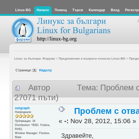
Linux-BG
Начало
Помощ
Търси
Календар
Вход
Регистр
Linux за българи: Форуми
>
Предложения и въпроси относно Linux-BG
>
Предл
Страници: [
1
]
Надолу
Автор
Тема: Проблем с
27071 пъти)
netgraph
Проблем с отва
Напреднали
«
-:
Nov 28, 2012, 15:06 »
Публикации: 34
Distribution: *BSD, Fedora,
RHEL
Window Manager: Fluxbox,
Здравейте,
Mate