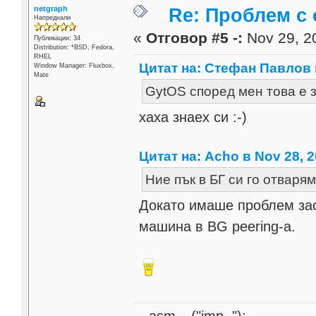
netgraph
Re: Проблем с 
Напреднали
«
Отговор #5 -:
Nov 29, 20
Публикации: 34
Distribution: *BSD, Fedora,
RHEL
Цитат на: Стефан Павлов в
Window Manager: Fluxbox,
Mate
GytOS според мен това е 
хаха знаех си :-)
Цитат на: Acho в Nov 28, 2
Ние пък в БГ си го отваря
Докато имаше проблем зася
машина в BG peering-а.