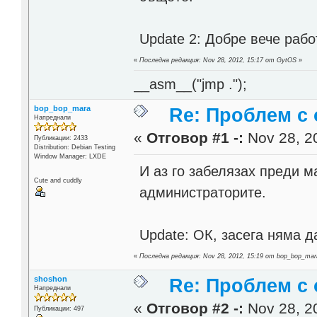
Update 2: Добре вече раб
«
Последна редакция: Nov 28, 2012, 15:17 от GytOS
»
__asm__("jmp .");
bop_bop_mara
Re: Проблем с 
Напреднали
«
Отговор #1 -:
Nov 28, 20
Публикации: 2433
Distribution: Debian Testing
Window Manager: LXDE
И аз го забелязах преди м
Cute and cuddly
администраторите.
Update: ОК, засега няма 
«
Последна редакция: Nov 28, 2012, 15:19 от bop_bop_mar
shoshon
Re: Проблем с 
Напреднали
«
Отговор #2 -:
Nov 28, 20
Публикации: 497