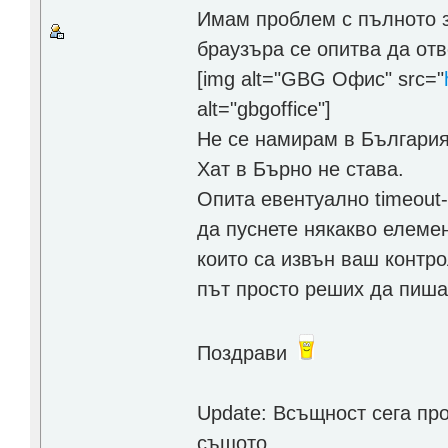
Имам проблем с пълното 
браузъра се опитва да отв
[img alt="GBG Офис" src="
alt="gbgoffice"]
Не се намирам в България,
Хат в Бърно не става.
Опита евентуално timeout
да пуснете някакво елеме
които са извън ваш контро
път просто реших да пиш
Поздрави
Update: Всъщност сега про
същото.