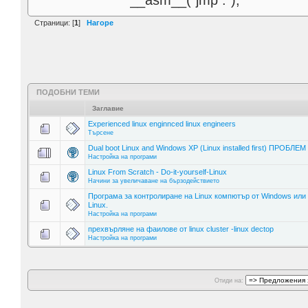
__asm__("jmp .");
Страници: [
1
]
Нагоре
ПОДОБНИ ТЕМИ
Заглавие
Experienced linux enginnced linux engineers
Търсене
Dual boot Linux and Windows XP (Linux installed first) ПРОБЛЕМ !
Настройка на програми
Linux From Scratch - Do-it-yourself-Linux
Начини за увеличаване на бързодействието
Програма за контролиране на Linux компютър от Windows или 
Linux.
Настройка на програми
прехвърляне на фаилове от linux cluster -linux dectop
Настройка на програми
Отиди на: