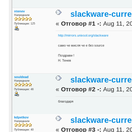
ntenev
slackware-curre
Напреднали
«
Отговор #1 -:
Aug 11, 20
Публикации: 125
http://mirrors.unixsol.org/slackware
само че мисля че е без source
Поздрави !
Н. Тенев
souldead
slackware-curre
Напреднали
«
Отговор #2 -:
Aug 11, 20
Публикации: 46
благодаря
kdpetkov
slackware-curre
Напреднали
«
Отговор #3 -:
Aug 11, 20
Публикации: 40