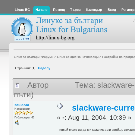
Linux-BG
Начало
Помощ
Търси
Календар
Вход
Регистр
Linux за българи: Форуми
>
Linux секция за начинаещи
>
Настройка на програ
Страници: [
1
]
Надолу
Автор
Тема: slackware-
пъти)
souldead
slackware-curre
Напреднали
«
-:
Aug 11, 2004, 10:39 »
Публикации: 46
някой може ли да ми каже има ли изобщо локални