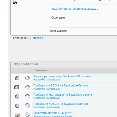
http://mirrors.evrocom.net/slackware
Още един.
Keep Walking!
Страници: [
1
]
Нагоре
ПОДОБНИ ТЕМИ
Заглавие
Каква е разликата му Slackware 10 и current
Настройка на програми
Проблем с KDE 3.4 на Slackware-Current
Настройка на програми
Проблем с инсталация на Slackware current
Настройка на програми
Проблем с KDE 3.4 на Slackware-Current
Настройка на програми
Slackware current + 2.6.11 *******
Хардуерни и софтуерни проблеми