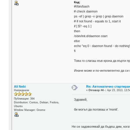
Код:
#!/bin/bash
# check daemon
ps -ef | grep -v grep | grep daemon
# if not found - equals to 1, start it
if [ $? -eq 1 ]
then
/sbin/init.d/daemon start
else
echo "eq 0 - daemon found - do nothing
fi
Това го слагаш във крона да върти пр
Иначе може и по-интелигентно да си г
Ali Nebi
Re: Автоматично стартиран
Напреднали
«
Отговор #4 -:
Apr 23, 2013, 13:5
Публикации: 394
Здравей,
Distribution: Centos, Debian, Fedora,
Ubuntu
би могъл да ползваш и 'monit'.
Window Manager: Gnome
Не се задоволявай да бъдеш дим, ког