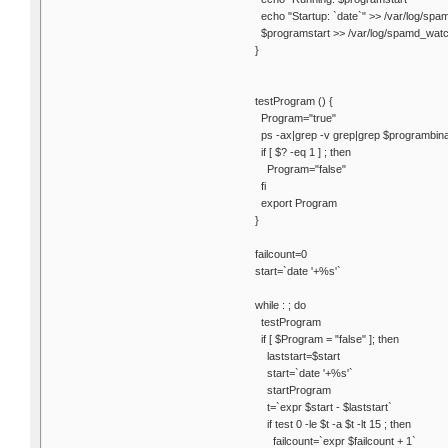
echo "Startup: `date`" >> /var/log/spa
$programstart >> /var/log/spamd_watc
}
testProgram () {
Program="true"
ps -ax|grep -v grep|grep $programbinar
if [ $? -eq 1 ] ; then
Program="false"
fi
export Program
}
failcount=0
start=`date '+%s'`
while : ; do
testProgram
if [ $Program = "false" ]; then
laststart=$start
start=`date '+%s'`
startProgram
t=`expr $start - $laststart`
if test 0 -le $t -a $t -lt 15 ; then
failcount=`expr $failcount + 1`