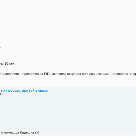
"
ез 10 сек.
о направиш ...проверява за PID , ако няма стартира процеса, ако има - проверява за п
е на процес, ако той е спрял
4 »
ато можеш да бъдеш огън!