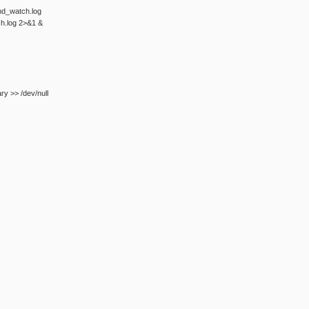
md_watch.log
h.log 2>&1 &
y >> /dev/null