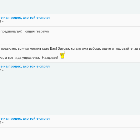
е на процес, ако той е спрял
8 »
b (предполагам) , опция respawn
правилно, всички мислят като Вас! Затова, когато има избори, идете и гласувайте, за д
губил, а трети да управлява. Наздраве!
е на процес, ако той е спрял
2 »
е на процес, ако той е спрял
0 »