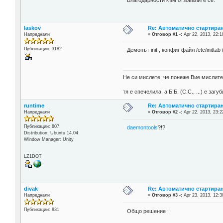
Благодарности към отзовалите се.
laskov
Re: Автоматично стартиран
Напреднали
«
Отговор #1 -:
Apr 22, 2013, 22:1
Публикации: 3182
Демонът init , конфиг файл /etc/initta
Не си мислете, че понеже Вие мислите 
тя е спечелила, а Б.Б. (С.С., ...) е за
runtime
Re: Автоматично стартиран
Напреднали
«
Отговор #2 -:
Apr 22, 2013, 23:2
Публикации: 807
daemontools
?!?
Distribution: Ubuntu 14.04
Window Manager: Unity
LZ1DOT
divak
Re: Автоматично стартиран
Напреднали
«
Отговор #3 -:
Apr 23, 2013, 12:3
Публикации: 831
Общо решение :