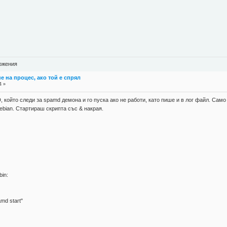
ложения
е на процес, ако той е спрял
4 »
, който следи за spamd демона и го пуска ако не работи, като пише и в лог файл. Само
ebian. Стартираш скрипта със & накрая.
bin:
amd start"