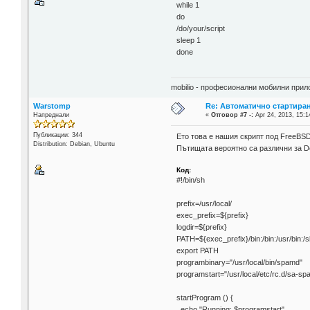
while 1
do
/do/your/script
sleep 1
done
mobilio - професионални мобилни при
Warstomp
Re: Автоматично стартиран
Напреднали
«
Отговор #7 -:
Apr 24, 2013, 15:1
Публикации: 344
Ето това е нашия скрипт под FreeBSD
Distribution: Debian, Ubuntu
Пътищата вероятно са различни за D
Код:
#!/bin/sh
prefix=/usr/local/
exec_prefix=${prefix}
logdir=${prefix}
PATH=${exec_prefix}/bin:/bin:/usr/bin:/s
export PATH
programbinary="/usr/local/bin/spamd"
programstart="/usr/local/etc/rc.d/sa-sp
startProgram () {
echo "Running: $programstart"