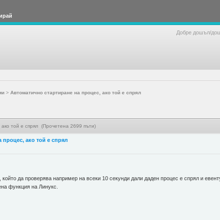
ирай
Добре дошъл/до
ми
>
Автоматично стартиране на процес, ако той е спрял
 ако той е спрял (Прочетена 2699 пъти)
 процес, ако той е спрял
, който да проверява например на всеки 10 секунди дали даден процес е спрял и евент
ена функция на Линукс.