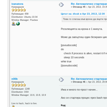
ivanatora
Re: Автоматично стартиран
Напреднали
«
Отговор #5 -:
Apr 23, 2013, 15:3
Цитат на: divak в Apr 23, 2013, 12:30
Публикации: 658
Distribution: Ubuntu 10.04
Това го слагаш във крона да върти пр
Window Manager: Fluxbox
Резолюцията на крона е 1 минута.
Може да завъртиш един безкраен цик
[pseudocode]
do
check if process is alive, restart it if n
sleep 10 seconds
whie true
[/pseudocode]
n00b
Re: Автоматично стартиран
Напреднали
«
Отговор #6 -:
Apr 23, 2013, 20:0
Публикации: 1248
Има и много по-прост начин...
Distribution: OSX
Window Manager: 10.6, 10.8, 10.9
Ако се стартира процес през bash пр
Live to hack, hack to live.
Код: