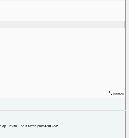
Активен
др. начин. Ето и готов работещ код: