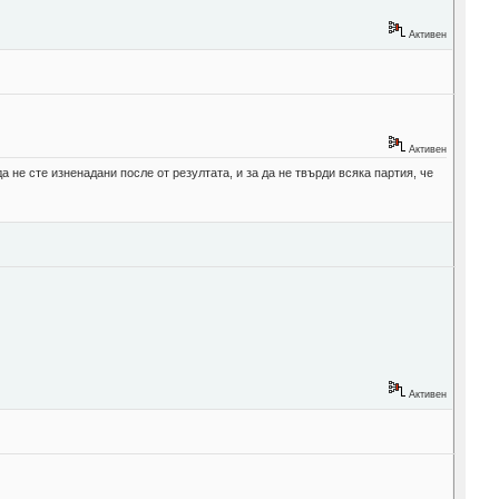
Активен
Активен
а не сте изненадани после от резултата, и за да не твърди всяка партия, че
Активен