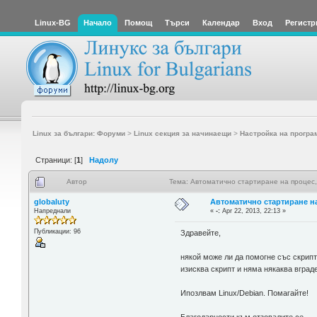
Linux-BG
Начало
Помощ
Търси
Календар
Вход
Регистр
Linux за българи: Форуми
>
Linux секция за начинаещи
>
Настройка на програ
Страници: [
1
]
Надолу
Автор
Тема: Автоматично стартиране на процес,
globaluty
Автоматично стартиране на
Напреднали
«
-:
Apr 22, 2013, 22:13 »
Публикации: 96
Здравейте,
някой може ли да помогне със скрипт
изисква скрипт и няма някаква вград
Ипозлвам Linux/Debian. Помагайте!