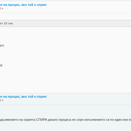
е на процес, ако той е спрял
5 »
ез 10 сек.
ъл:
ot
е на процес, ако той е спрял
0 »
одължението на скрипта СПИРА докато процеса не спре изпълнението си по един или по 