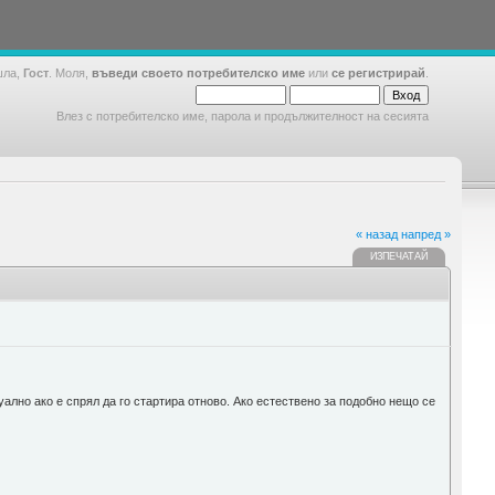
шла,
Гост
. Моля,
въведи своето потребителско име
или
се регистрирай
.
Влез с потребителско име, парола и продължителност на сесията
« назад
напред »
ИЗПЕЧАТАЙ
уално ако е спрял да го стартира отново. Ако естествено за подобно нещо се