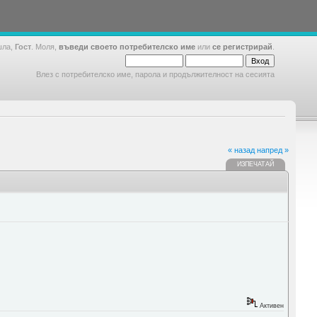
шла,
Гост
. Моля,
въведи своето потребителско име
или
се регистрирай
.
Влез с потребителско име, парола и продължителност на сесията
« назад
напред »
ИЗПЕЧАТАЙ
Активен