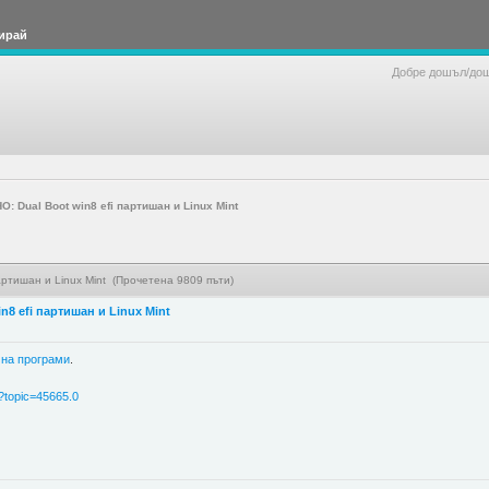
ирай
Добре дошъл/до
 Dual Boot win8 efi партишан и Linux Mint
ртишан и Linux Mint (Прочетена 9809 пъти)
8 efi партишан и Linux Mint
 на програми
.
p?topic=45665.0