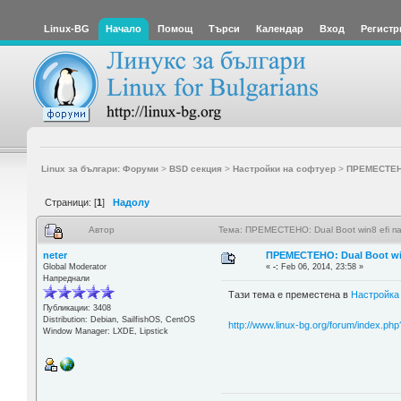
Linux-BG
Начало
Помощ
Търси
Календар
Вход
Регистр
Linux за българи: Форуми
>
BSD секция
>
Настройки на софтуер
>
ПРЕМЕСТЕНО:
Страници: [
1
]
Надолу
Автор
Тема: ПРЕМЕСТЕНО: Dual Boot win8 efi па
neter
ПРЕМЕСТЕНО: Dual Boot win
Global Moderator
«
-:
Feb 06, 2014, 23:58 »
Напреднали
Тази тема е преместена в
Настройка
Публикации: 3408
Distribution: Debian, SailfishOS, CentOS
http://www.linux-bg.org/forum/index.ph
Window Manager: LXDE, Lipstick