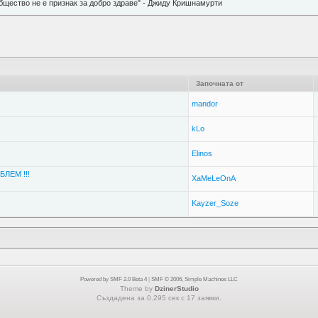
бщество не е признак за добро здраве" - Джиду Кришнамурти
Започната от
mandor
kLo
Elinos
ОБЛЕМ !!!
XaMeLeOnA
Kayzer_Soze
Powered by SMF 2.0 Beta 4
|
SMF © 2006, Simple Machines LLC
Theme by
DzinerStudio
Създадена за 0.295 сек с 17 заявки.