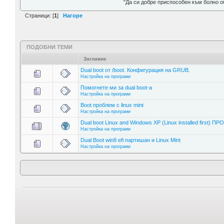
"Да си добре приспособен към болно о
Страници: [
1
]
Нагоре
ПОДОБНИ ТЕМИ
Заглавие
Dual boot от /boot. Конфигурация на GRUB.
Настройка на програми
Помогнете ми за dual boot-a
Настройка на програми
Boot проблем с linux mint
Настройка на програми
Dual boot Linux and Windows XP (Linux installed first) ПР
Настройка на програми
Dual Boot win8 efi партишан и Linux Mint
Настройка на програми