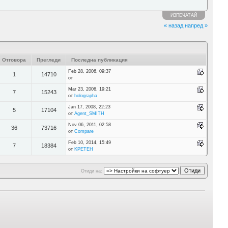
ИЗПЕЧАТАЙ
« назад
напред »
Отговора
Прегледи
Последна публикация
Feb 28, 2006, 09:37
1
14710
от
Mar 23, 2006, 19:21
7
15243
от
holographa
Jan 17, 2008, 22:23
5
17104
от
Agent_SMITH
Nov 06, 2011, 02:58
36
73716
от
Compare
Feb 10, 2014, 15:49
7
18384
от
KPETEH
Отиди на: