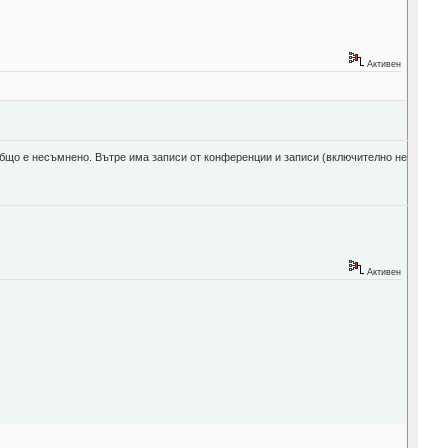
Активен
а общо е несъмнено. Вътре има записи от конференции и записи (включително не
Активен