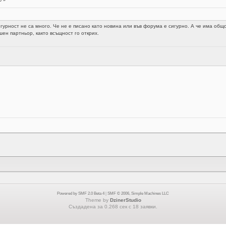
6 »
игурност не са много. Че не е писано като новина или във форума е сигурно. А че има об
ен партньор, както всъщност го открих.
Powered by SMF 2.0 Beta 4
|
SMF © 2006, Simple Machines LLC
Theme by
DzinerStudio
Създадена за 0.268 сек с 18 заявки.