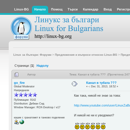
Linux-BG
Начало
Помощ
Търси
Календар
Вход
Регистр
Linux за българи: Форуми
>
Предложения и въпроси относно Linux-BG
>
Предл
Страници: [
1
]
Надолу
Автор
Тема: Канал в тубата ??? (Прочетена 247
go_fire
Канал в тубата ???
Global Moderator
«
-:
Dec 31, 2013, 18:52 »
Напреднали
Как така, никой не знае за това:
Публикации: 9142
Distribution: Дебиан Сид
http://www.youtube.com/user/LinuxZaBu
Window Manager: ROX-Desktop / е17
И никой не ни е уведомил?
кашик с гранатомет в танково поделение