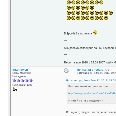
В $por4e2 e истината
***
Aко даваха стипендия за най-глупави,
***
Reborn since 1998 || 15.09.2007 totally 
ddantgwyn
Re: Канал в тубата ???
Global Moderator
«
Отговор #1 -:
Jan 01, 2014, 00:2
Напреднали
Цитат на: go_fire в Dec 31, 2013, 18:5
Публикации: 1267
Как така, никой не знае за това:
http://www.youtube.com/user/LinuxZaBu
И никой не ни е уведомил?
Всъщност, сигурен ли си, че не зна