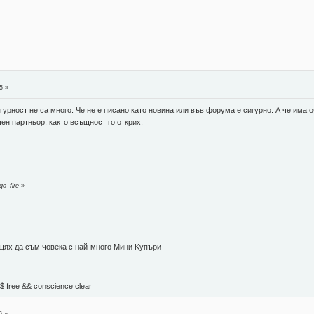
5 »
игурност не са много. Че не е писано като новина или във форума е сигурно. А че им
ен партньор, както всъщност го открих.
go_fire
»
 щях да съм човека с най-много Mини Kупъри
М$ free && conscience clear