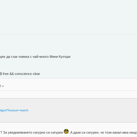
 щях да съм човека с най-много Mини Kупъри
М$ free && conscience clear
7 »
2
lgari?feature=watch
ем? За уведомяването сигурно си сигурен
. А дали си сигурен, че този канал има не