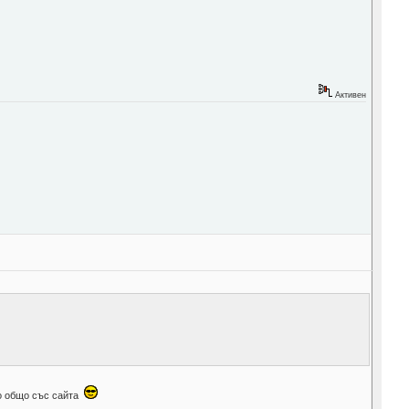
Активен
що общо със сайта