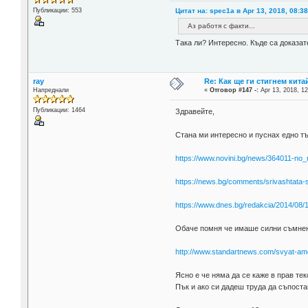
Цитат на: spec1a в Apr 13, 2018, 08:3
Публикации: 553
Аз работя с факти...
Така ли? Интересно. Къде са доказ
ray
Re: Как ще ги стигнем китай
Напреднали
«
Отговор #147 -:
Apr 13, 2018, 12
Публикации: 1464
Здравейте,
Стана ми интересно и пуснах едно тъ
https://www.novini.bg/news/364011-no_
https://news.bg/comments/srivashtata-
https://www.dnes.bg/redakcia/2014/08/1
Обаче помня че имаше силни съмнени
http://www.standartnews.com/svyat-a
Ясно е че няма да се каже в прав тек
Пък и ако си дадеш труда да съпоста