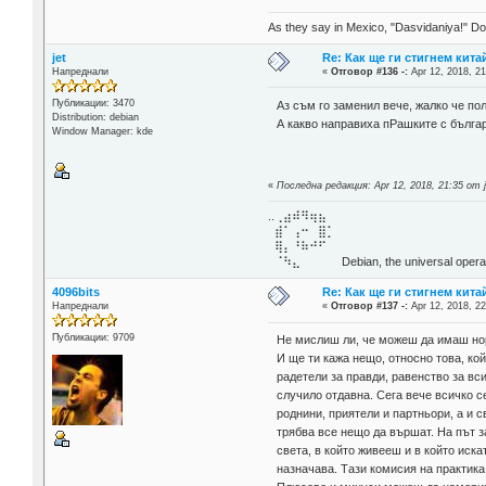
As they say in Mexico, "Dasvidaniya!" Dow
jet
Re: Как ще ги стигнем китай
Напреднали
«
Отговор #136 -:
Apr 12, 2018, 21
Публикации: 3470
Аз съм го заменил вече, жалко че по
Distribution: debian
А какво направиха пРашките с бълга
Window Manager: kde
«
Последна редакция: Apr 12, 2018, 21:35 от j
..⢀⣴⠾⠻⢶⣦⠀
⣾⠁⢠⠒⠀⣿⡁
⢿⡄⠘⠷⠚⠋
⠈⠳⣄⠀⠀⠀⠀ Debian, the universal operat
4096bits
Re: Как ще ги стигнем китай
Напреднали
«
Отговор #137 -:
Apr 12, 2018, 22
Публикации: 9709
Не мислиш ли, че можеш да имаш но
И ще ти кажа нещо, относно това, ко
радетели за правди, равенство за вс
случило отдавна. Сега вече всичко с
роднини, приятели и партньори, а и 
трябва все нещо да вършат. На път 
света, в който живееш и в който иска
назначава. Тази комисия на практика