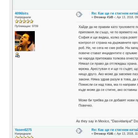
4096bits
Re: Как ще ги стигнем китай
Напреднали
«
Отговор #145 -:
Apr 13, 2018, 09
Публикации: 9709
Хайде да не правим като троловете п
припомня ли също, че по времето на 
София и ще видиш, колко хора ровят 
контрол от страна на държавните орг
роб. Не, че сега не сме роби. На за
повече стават инцидентите с оръжие 
че народа притежава толкова огнестр
Нямал си право да отглеждаш храна. 
мрежа. Арестуван е и ще го съдят, щ
нищо друго. Ако може да завземе паза
закони. Няма здрав разум в това, да
Помисли си над това, ма го направи 
къде може да се стигне, ако оставиш
Може би трябва да се добавят нови п
Повечко.
As they say in Mexico, "Dasvidaniya!" Dow
Yasen6275
Re: Как ще ги стигнем китай
Напреднали
«
Отговор #146 -:
Apr 13, 2018, 11