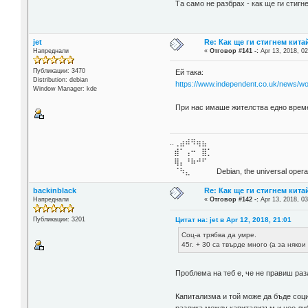
Та само не разбрах - как ще ги стигн
jet
Re: Как ще ги стигнем китай
Напреднали
«
Отговор #141 -:
Apr 13, 2018, 02
Публикации: 3470
Ей така:
Distribution: debian
https://www.independent.co.uk/news/w
Window Manager: kde
При нас имаше жителства едно врем
..⢀⣴⠾⠻⢶⣦⠀
⣾⠁⢠⠒⠀⣿⡁
⢿⡄⠘⠷⠚⠋
⠈⠳⣄⠀⠀⠀⠀ Debian, the universal operat
backinblack
Re: Как ще ги стигнем китай
Напреднали
«
Отговор #142 -:
Apr 13, 2018, 03
Цитат на: jet в Apr 12, 2018, 21:01
Публикации: 3201
Соц-а трябва да умре.
45г. + 30 са твърде много (а за някои 
Проблема на теб е, че не правиш ра
Капитализма и той може да бъде соци
разлика между капитализъм и нео ли