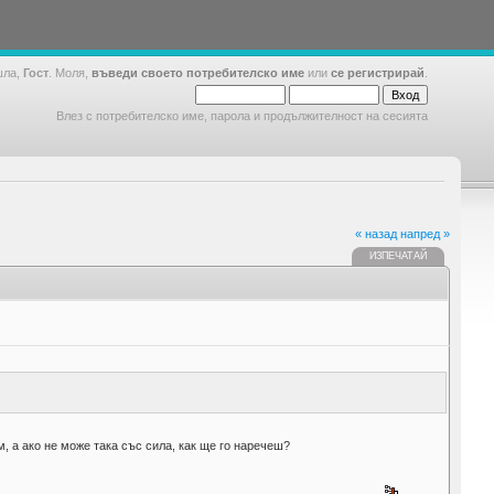
шла,
Гост
. Моля,
въведи своето потребителско име
или
се регистрирай
.
Влез с потребителско име, парола и продължителност на сесията
« назад
напред »
ИЗПЕЧАТАЙ
, а ако не може така със сила, как ще го наречеш?