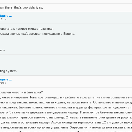
n there, that's two vidaniyas.
ците ...
:31 »
ловината ми живот мина в този крап.
рската икономика/държава - последните в Европа.
et
»
ing system.
ците ...
:49 »
рмален живот и в България?
й, какво е направил. Това, което виждаш в чужбина, е в резултат на силни социални въ
ички и пред закона, закон, мислен за хората, не за системата. Останалото е малко дис
е изкривява. Банките правят, каквото си поискат и дори да фалират, ще ги подкрепят 
своето. За сметка на държавата или директно народа. Измислят се безумни закони, сам
за да узаконят кръвосмешението например. Отнемат възпитанието на децата от родител
т да натикат и останалите народи. Ако си някъде на територията на ЕС сигурно си наясн
 е недосегаема за всеки орган на управление. Харесва ли ти някой да има такава власт