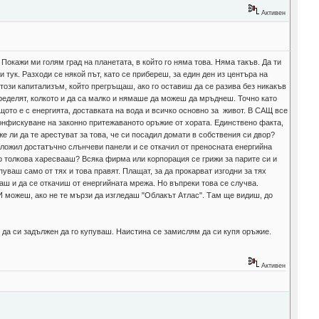
Активен
Покажи ми голям град на планетата, в който го няма това. Няма такъв. Да ти
 тук. Разходи се някой път, като се прибереш, за един ден из центъра на
този капитализъм, който прегръщаш, ако го оставиш да се разива без никакъв
пределят, колкото и да са малко и нямаше да можеш да мръднеш. Точно като
ъщото е с енергията, доставката на вода и всичко основно за живот. В САЩ все
 конфискуване на законно притежаваното оръжие от хората. Единствено факта,
е ли да те арестуват за това, че си посадил домати в собствения си двор?
сложил достатъчно слънчеви панели и се откачил от преносната енергийна
то толкова харесвааш? Всяка фирма или корпорация се грижи за парите си и
пуваш само от тях и това правят. Плащат, за да прокарват изгодни за тях
аш и да се откачиш от енергийната мрежа. Но въпреки това се случва.
 И можеш, ако не те мързи да изгледаш "Облакът Атлас". Там ще видиш, до
 да си задължен да го купуваш. Наистина се замислям да си купя оръжие.
Активен