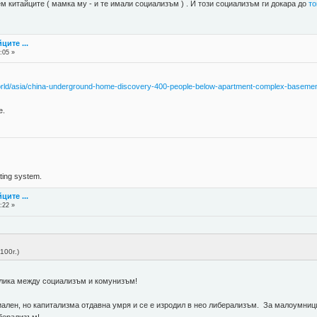
ем китайците ( мамка му - и те имали социализъм ) . И този социализъм ги докара до
то
ците ...
:05 »
orld/asia/china-underground-home-discovery-400-people-below-apartment-complex-basemen
е.
ing system.
ците ...
:22 »
100г.)
злика между социализъм и комунизъм!
ален, но капитализма отдавна умря и се е изродил в нео либерализъм. За малоумницит
берализъм!