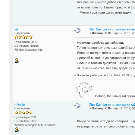
бях ученик,и много добре си спомн
от всеки поне по 1 пакет брашно и 1 
Много хора това ще го потвърдят.
jet
Re: Как ще ги стигнем китай
Напреднали
«
Отговор #139 -:
Apr 12, 2018, 22
Публикации: 3470
Но имаш свобода да избираш.
Distribution: debian
Точно на поляците им разправяй за с
Window Manager: kde
Явно си виждал поляк само на снимк
Пробвай в Полша да заговориш на рус
Полша е голяма държава - 38 млн. ще
БГ още си мечтае за Тато, дорде (50 
«
Последна редакция: Apr 12, 2018, 22:59 от j
..⢀⣴⠾⠻⢶⣦⠀
⣾⠁⢠⠒⠀⣿⡁
⢿⡄⠘⠷⠚⠋
⠈⠳⣄⠀⠀⠀⠀ Debian, the universal operat
nikolin
Re: Как ще ги стигнем китай
Напреднали
«
Отговор #140 -:
Apr 13, 2018, 00
Публикации: 230
Хайде за поляците да не говорим . Е
Distribution: Slax
Window Manager: KDE & xlunch
те гледат в ръцете ( много обичат пар