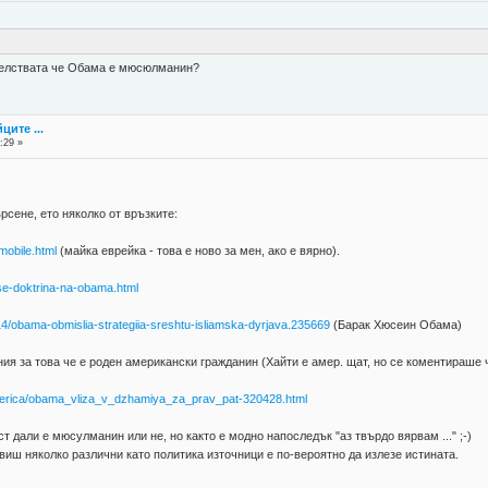
8
ателствата че Обама е мюсюлманин?
ците ...
:29 »
рсене, ето няколко от връзките:
mobile.html
(майка еврейка - това е ново за мен, ако е вярно).
se-doktrina-na-obama.html
4/obama-obmislia-strategiia-sreshtu-isliamska-dyrjava.235669
(Барак Хюсеин Обама)
я за това че е роден американски гражданин (Хайти е амер. щат, но се коментираше 
merica/obama_vliza_v_dzhamiya_za_prav_pat-320428.html
ст дали е мюсулманин или не, но както е модно напоследък "аз твърдо вярвам ..." ;-)
виш няколко различни като политика източници е по-вероятно да излезе истината.