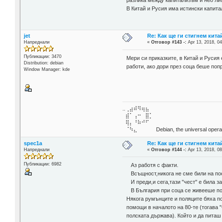
В Китай и Русия има истински капита
jet
Re: Как ще ги стигнем китай
Напреднали
«
Отговор #143 -:
Apr 13, 2018, 04
Публикации: 3470
Мери си приказките, в Китай и Руси
Distribution: debian
работи, ако дори през соца беше попр
Window Manager: kde
..⢀⣴⠾⠻⢶⣦⠀
⣾⠁⢠⠒⠀⣿⡁
⢿⡄⠘⠷⠚⠋
⠈⠳⣄⠀⠀⠀⠀ Debian, the universal operat
spec1a
Re: Как ще ги стигнем китай
Напреднали
«
Отговор #144 -:
Apr 13, 2018, 08
Публикации: 6982
Аз работя с факти.
Всъщност,никога не сме били на пос
И преди,и сега,тази "чест" е била з
В България при соца се живееше по-д
Някога румънците и поляците бяха по
помощи в началото на 80-те (тогава
полската държава). Който и да питаш 