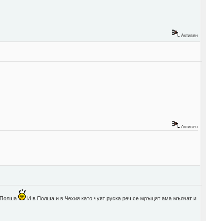
Активен
Активен
в Полша
И в Полша и в Чехия като чуят руска реч се мръщят ама мълчат и