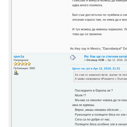
Плюсове и минуси можеш да намериш н
идва много понякога.
Бил съм достатъчно по чужбина и си
опозная хората там, но няма да е мно
И тук можеш да живееш нормално. Лошо
това ще се промени.
As they say in Mexico, "Dasvidaniya!" Dow
spec1a
Re: Как ще ги стигнем китай
Напреднали
«
Отговор #138 -:
Apr 12, 2018, 22
Цитат на: jet в Apr 12, 2018, 21:31
Публикации: 6982
Аз съм го заменил вече, жалко че по
А какво направиха пРашките с българ
Последните в Европа ли ?
Моля !?
Мъчим се няколко човека да ти пока
ама не вдяваш.
Вярно ,имаш някаква обсесия ...
Румънците и поляците бяха по-зле о
Сега са по-добре от нас.
Поляците бяха особено зле в начало