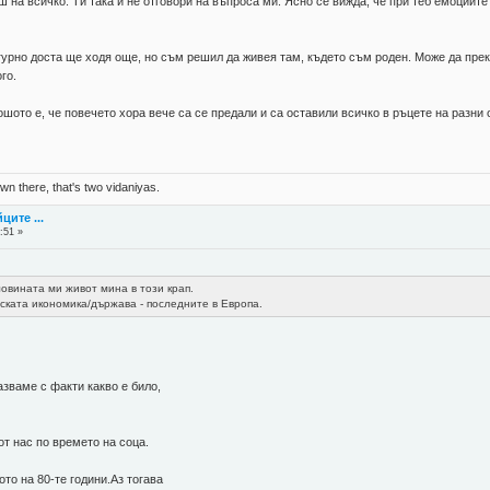
а всичко. Ти така и не отговори на въпроса ми. Ясно се вижда, че при теб емоциите 
гурно доста ще ходя още, но съм решил да живея там, където съм роден. Може да прек
го.
то е, че повечето хора вече са се предали и са оставили всичко в ръцете на разни от
n there, that's two vidaniyas.
ците ...
:51 »
ловината ми живот мина в този крап.
ската икономика/държава - последните в Европа.
зваме с факти какво е било,
т нас по времето на соца.
то на 80-те години.Аз тогава