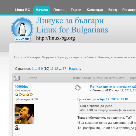
Linux-BG
Начало
Помощ
Търси
Календар
Вход
Регистр
Linux за българи: Форуми
>
Хумор, сатира и забава
>
Живота, вселената и няк
Страници:
1
...
8
9
[
10
]
11
12
...
37
Надолу
Автор
Тема: Как ще ги стигнем китайците ... (П
4096bits
Re: Как ще ги стигнем китай
Напреднали
«
Отговор #135 -:
Apr 12, 2018, 21
Цитат на: jet в Apr 12, 2018, 21:01
Публикации: 9709
Соц-а трябва да умре.
45г. + 30 са твърде много (а за някои 
Това е убеждение, не причина. Та?
И за какво си готов да замениш тъй 
Та, разбрахме, че си соца трябва да