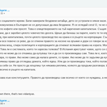
ците ...
:11 »
о социалните мрежи. Били намерили бездомни китайци, дето се устроили в някое мазе. 
комунизма в България не се допускаше да има бездомни. Я се огледай сега! О, ти не си
по кофите или просят. Това е олицетворението на тъй наречения капитализъм. Същия 
ани, да е заробил цялото човечество досега. Щеше да бачкаш за парите, които те ти о
пад, при капитализма, почти цялото производство на храна е в ръцете на корпорации. С
и все повече се реве, да се отмени правото за носене на оръжие и дори се говори за
елна мощ, спира политиците и корпорациите да отнемат всякакви права на хората. Мож
Това ли е системата, която ти харесва толкова? В Испания арестуват човек, щото си 
ото не може да се откажеш да купуваш ток и да си го произвеждаш сам. Това ли е, кое
ра, го прави. Ако може сама да налага цените, го прави. Ако може да те задължи да ку
 нямаш право да отгледаш домата, който ядеш. Или да си произведеш тока, който ползв
за себе си. Не просто да хвърлиш тук някаква реплика, колкото да продъжи разговора.
 всичко в ръцете на капитала.
рава към конституциите. Правото да произведеш сам всичко от което се нуждаеш, а не
n there, that's two vidaniyas.
ците ...
:00 »