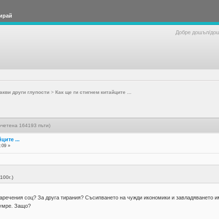
ирай
Добре дошъл/до
акви други глупости
>
Как ще ги стигнем китайците ...
рочетена 164193 пъти)
ците ...
:09 »
100г.)
наречения соц? За друга тирания? Съсипването на чужди икономики и завладяването им
 умре. Защо?