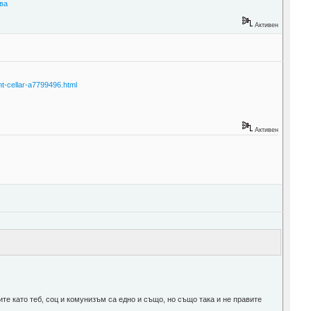
ва
Активен
t-cellar-a7799496.html
Активен
е като теб, соц и комунизъм са едно и също, но също така и не правите