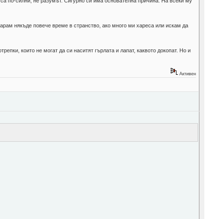
са по-силни, не разумът. Сигурно си има основателна причина. На всеки му
арам някъде повече време в странство, ако много ми хареса или искам да
репки, които не могат да си наситят гърлата и лапат, каквото докопат. Но и
Активен