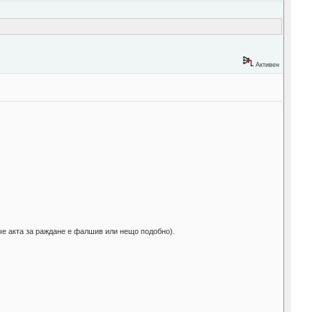
Активен
че акта за раждане е фалшив или нещо подобно).