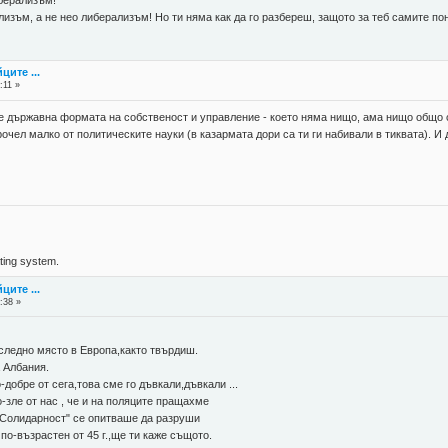
лизъм, а не нео либерализъм! Но ти няма как да го разбереш, защото за теб самите по
ците ...
:11 »
я е държавна формата на собственост и управление - което няма нищо, ама нищо общо 
очел малко от политическите науки (в казармата дори са ти ги набивали в тиквата). И д
ing system.
ците ...
:38 »
ледно място в Европа,както твърдиш.
а Албания.
обре от сега,това сме го дъвкали,дъвкали ...
-зле от нас , че и на поляците пращахме
 "Солидарност" се опитваше да разруши
по-възрастен от 45 г.,ще ти каже същото.