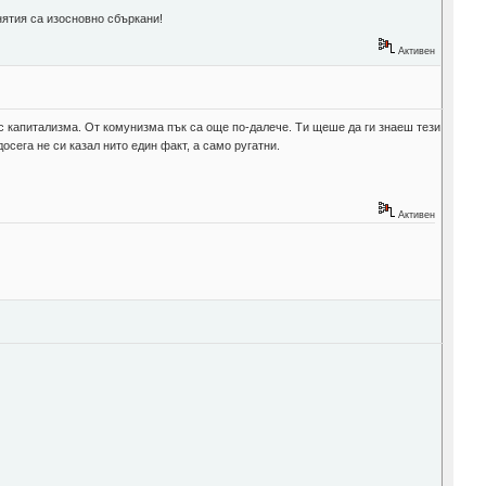
нятия са изосновно сбъркани!
Активен
с капитализма. От комунизма пък са още по-далече. Ти щеше да ги знаеш тези
осега не си казал нито един факт, а само ругатни.
Активен