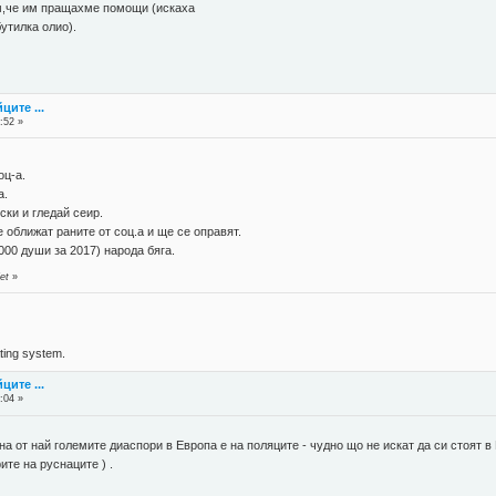
ям,че им пращахме помощи (искаха
бутилка олио).
ците ...
:52 »
оц-а.
а.
ки и гледай сеир.
 оближат раните от соц.а и ще се оправят.
000 души за 2017) народа бяга.
et
»
ing system.
ците ...
:04 »
дна от най големите диаспори в Европа е на поляците - чудно що не искат да си стоят 
ите на руснаците ) .