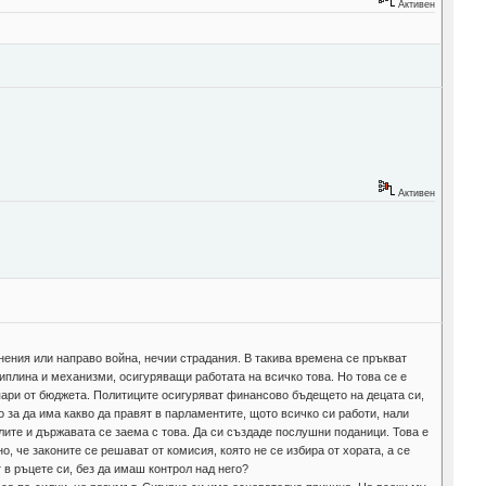
Активен
Активен
лнения или направо война, нечии страдания. В такива времена се пръкват
циплина и механизми, осигуряващи работата на всичко това. Но това се е
с пари от бюджета. Политиците осигуряват финансово бъдещето на децата си,
о за да има какво да правят в парламентите, щото всичко си работи, нали
ите и държавата се заема с това. Да си създаде послушни поданици. Това е
о, че законите се решават от комисия, която не се избира от хората, а се
 в ръцете си, без да имаш контрол над него?