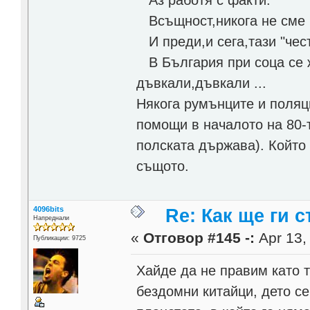
Всъщност,никога не сме б
И преди,и сега,тази "чест
В България при соца се ж
дъвкали,дъвкали ...
Някога румънците и поляци
помощи в началото на 80-
полската държава). Който 
същото.
4096bits
Re: Как ще ги с
Напреднали
«
Отговор #145 -:
Apr 13,
Публикации: 9725
Хайде да не правим като 
бездомни китайци, дето се