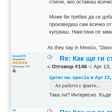
стигне, ако оставиш всичк
Може би трябва да се доб
произведеш сам всичко от 
купуваш. Наистина се зам
As they say in Mexico, "Dasvi
Yasen6275
Re: Как ще ги с
Напреднали
«
Отговор #146 -:
Apr 13,
Публикации: 553
Цитат на: spec1a в Apr 13,
Аз работя с факти...
Така ли? Интересно. Къде
ray