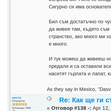
Сигурно си има основател
Бил съм достатъчно по чу
да живея там, където съм
странство, ако много ми х
е много.
И тук можеш да живееш но
предали и са оставили вси
наситят гърлата и лапат, 
As they say in Mexico, "Dasvi
spec1a
Re: Как ще ги с
Напреднали
«
Отговор #138 -:
Apr 12,
Публикации: 6986