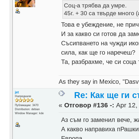
Соц-а трябва да умре.
45г. + 30 са твърде много (
Това е убеждение, не прич
И за какво си готов да за
Съсипването на чужди ико
сила, как ще го наречеш?
Та, разбрахме, че си соца
As they say in Mexico, "Dasvi
jet
Re: Как ще ги с
Напреднали
«
Отговор #136 -:
Apr 12,
Публикации: 3470
Distribution: debian
Window Manager: kde
Аз съм го заменил вече, ж
А какво направиха пРашки
Европа.