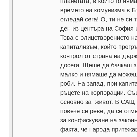
планетата, в който го ням
времето на комунизма в Б
огледай сега! О, ти не си 
ден из центъра на София 
Това е олицетворението н
капитализъм, който прегр
контрол от страна на държ
досега. Щеше да бачкаш за
малко и нямаше да можеш 
роби. На запад, при капит
ръцете на корпорации. Същ
основно за живот. В САЩ 
повече се реве, да се отм
за конфискуване на закон
факта, че народа притежа