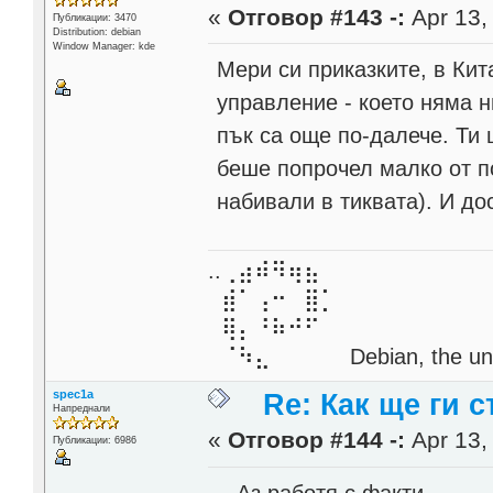
«
Отговор #143 -:
Apr 13,
Публикации: 3470
Distribution: debian
Window Manager: kde
Мери си приказките, в Ки
управление - което няма 
пък са още по-далече. Ти 
беше попрочел малко от по
набивали в тиквата). И дос
..⢀⣴⠾⠻⢶⣦⠀
⣾⠁⢠⠒⠀⣿⡁
⢿⡄⠘⠷⠚⠋
⠈⠳⣄⠀⠀⠀⠀ Debian, the unive
spec1a
Re: Как ще ги с
Напреднали
«
Отговор #144 -:
Apr 13,
Публикации: 6986
Аз работя с факти.