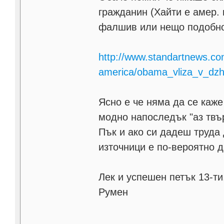
гражданин (Хайти е амер. 
фалшив или нещо подобно
http://www.standartnews.co
america/obama_vliza_v_dz
Ясно е че няма да се каже
модно напоследък "аз твърд
Пък и ако си дадеш труда
източници е по-вероятно д
Лек и успешен петък 13-ти
Румен