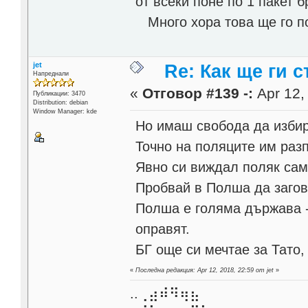
от всеки поне по 1 пакет 
Много хора това ще го п
jet
Re: Как ще ги с
Напреднали
«
Отговор #139 -:
Apr 12,
Публикации: 3470
Distribution: debian
Window Manager: kde
Но имаш свобода да изби
Точно на поляците им разп
Явно си виждал поляк сам
Пробвай в Полша да загов
Полша е голяма държава -
оправят.
БГ още си мечтае за Тато,
«
Последна редакция: Apr 12, 2018, 22:59 от jet
»
..⢀⣴⠾⠻⢶⣦⠀