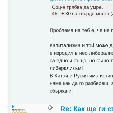
Соц-а трябва да умре.
45г. + 30 са твърде много (
Проблема на теб е, че не
Капитализма и той може д
е изродил в нео либерали
са едно и също, но също 
либерализъм!
В Китай и Русия има исти
няма как да го разбереш, 
сбъркани!
jet
Re: Как ще ги с
Напреднали