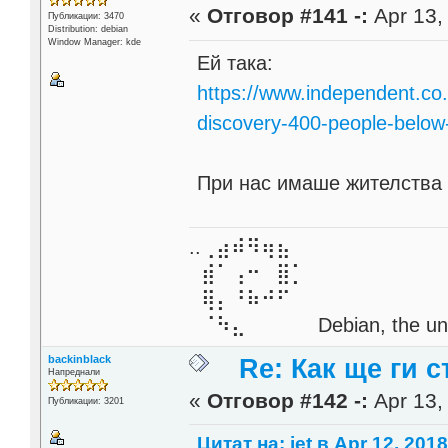
«
Отговор #141 -:
Apr 13,
Публикации: 3470
Distribution: debian
Window Manager: kde
Ей така:
https://www.independent.co
discovery-400-people-belo
При нас имаше жителства
..⢀⣴⠾⠻⢶⣦⠀
⣾⠁⢠⠒⠀⣿⡁
⢿⡄⠘⠷⠚⠋
⠈⠳⣄⠀⠀⠀⠀ Debian, the unive
backinblack
Re: Как ще ги с
Напреднали
«
Отговор #142 -:
Apr 13,
Публикации: 3201
Цитат на: jet в Apr 12, 2018