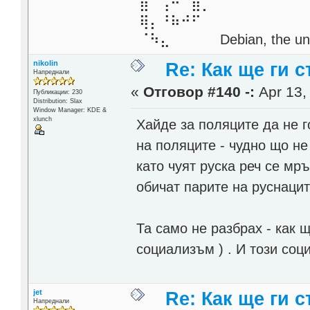
⣾⠁⢠⠒⠀⣿⡁
⢿⡄⠘⠷⠚⠋
⠈⠳⣄⠀⠀⠀⠀ Debian, the unive
nikolin
Re: Как ще ги с
Напреднали
«
Отговор #140 -:
Apr 13,
Публикации: 230
Distribution: Slax
Window Manager: KDE &
xlunch
Хайде за поляците да не г
на поляците - чудно що не
като чуят руска реч се мр
обичат парите на руснаците
Та само не разбрах - как щ
социализъм ) . И този со
jet
Re: Как ще ги с
Напреднали