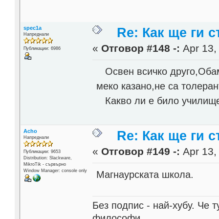
spec1a
Re: Как ще ги с
Напреднали
«
Отговор #148 -:
Apr 13,
Публикации: 6986
Освен всичко друго,Обам
меко казано,не са толеран
Какво ли е било училище
Acho
Re: Как ще ги с
Напреднали
«
Отговор #149 -:
Apr 13,
Публикации: 9653
Distribution: Slackware,
MikroTik - сървърно
Window Manager: console only
Магнаурската школа.
Без подпис - най-хубу. Че 
философи.