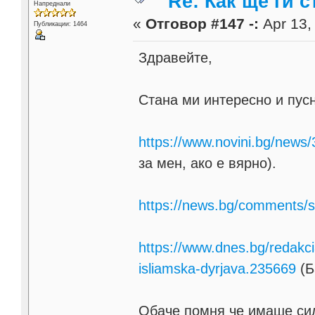
Re: Как ще ги с
Напреднали
«
Отговор #147 -:
Apr 13,
Публикации: 1464
Здравейте,
Стана ми интересно и пусн
https://www.novini.bg/news
за мен, ако е вярно).
https://news.bg/comments/s
https://www.dnes.bg/redakci
isliamska-dyrjava.235669
(Б
Обаче помня че имаше сил