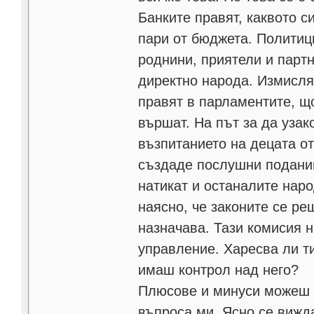
Банките правят, каквото с
пари от бюджета. Политиц
роднини, приятели и партн
директно народа. Измислят
правят в парламентите, що
вършат. На път за да уза
възпитанието на децата от
създаде послушни поданици
натикат и останалите наро
наясно, че законите се реш
назначава. Тази комисия н
управление. Харесва ли ти
имаш контрол над него?
Плюсове и минуси можеш д
въпроса ми. Ясно се вижда