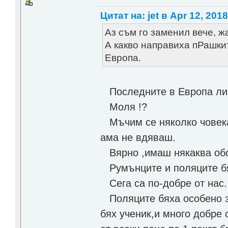
Цитат на: jet в Apr 12, 2018
Аз съм го заменил вече, ж
А какво направиха пРашки
Европа.
Последните в Европа ли
Моля !?
Мъчим се няколко човека 
ама не вдяваш.
Вярно ,имаш някаква обсе
Румънците и поляците бях
Сега са по-добре от нас.
Поляците бяха особено зл
бях ученик,и много добре