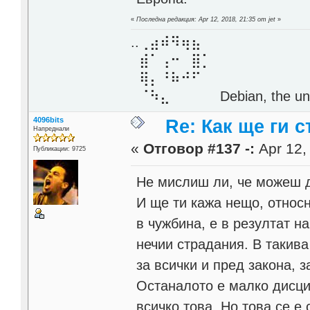
«
Последна редакция: Apr 12, 2018, 21:35 от jet
»
..⢀⣴⠾⠻⢶⣦⠀
⣾⠁⢠⠒⠀⣿⡁
⢿⡄⠘⠷⠚⠋
⠈⠳⣄⠀⠀⠀⠀ Debian, the unive
4096bits
Re: Как ще ги с
Напреднали
«
Отговор #137 -:
Apr 12,
Публикации: 9725
Не мислиш ли, че можеш 
И ще ти кажа нещо, относн
в чужбина, е в резултат н
нечии страдания. В такива
за всички и пред закона, з
Останалото е малко дисци
всичко това. Но това се е