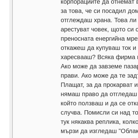
корпорациите да отнемат 
за това, че си посадил до
отглеждаш храна. Това ли 
арестуват човек, щото си 
преносната енергийна мреж
откажеш да купуваш ток и 
харесвааш? Всяка фирма и
Ако може да завземе пазар
прави. Ако може да те зад
Плащат, за да прокарват и
нямаш право да отгледаш 
който ползваш и да се отк
случва. Помисли си над то
тук някаква реплика, колк
мързи да изгледаш "Облак