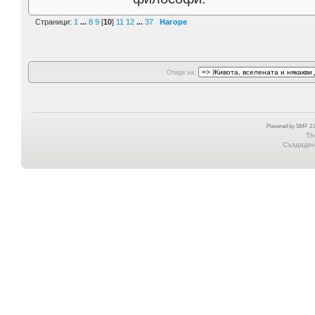
Страници:
1
...
8
9
[
10
]
11
12
...
37
Нагоре
Отиди на:
Powered by SMF 2.0
Th
Създадена