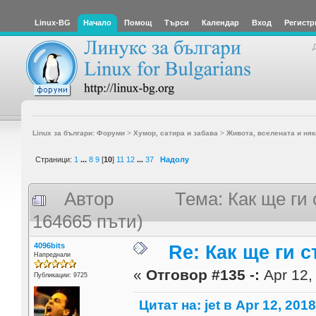
Linux-BG
Начало
Помощ
Търси
Календар
Вход
Регистр
Linux за българи: Форуми
>
Хумор, сатира и забава
>
Живота, вселената и няк
Страници:
1
...
8
9
[
10
]
11
12
...
37
Надолу
Автор
Тема: Как ще ги 
164665 пъти)
4096bits
Re: Как ще ги с
Напреднали
«
Отговор #135 -:
Apr 12,
Публикации: 9725
Цитат на: jet в Apr 12, 2018