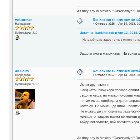
As they say in Mexico, "Dasvidaniya!" Dow
vektorman
Re: Как ще ги стигнем китай
Напреднали
«
Отговор #166 -:
Apr 14, 2018, 01
Цитат на: backinblack в Apr 13, 2018, 
Публикации: 210
Не разбирам защо толкоз много те ке
Защото има и мазохизъм. На всяка 
4096bits
Re: Как ще ги стигнем китай
Напреднали
«
Отговор #167 -:
Apr 14, 2018, 03
Публикации: 9707
Имам друг въпрос.
След като някои хора толкова обичат
същите неща, но малко по-скъпи марк
че там имаш свободата да го направи
което си. Не можеш да виниш политич
Не можеш да си покриваш задължения
жилището, защото наема не можеш да 
Хайде погледнете, най-богатите хора
As they say in Mexico, "Dasvidaniya!" Dow