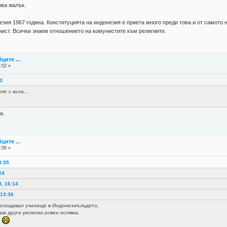
ова жалък.
зия 1967 година. Конституцията на индонезия e приета много преди това и от самото 
ист. Всички знаем отношението на комунистите към религиите.
ците ...
:52 »
33
ят с кола...
я.
ците ...
:56 »
3:35
24
8, 16:14
 13:36
осещавал училище в Индонезия,където,
към други религии,освен исляма.
.