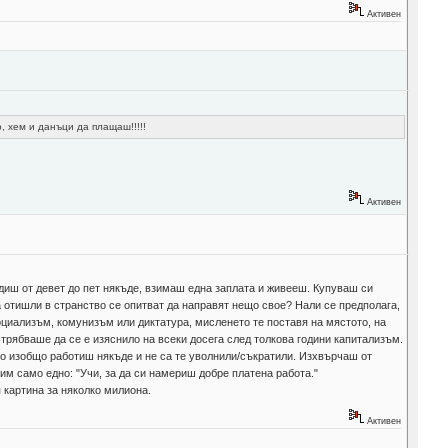
Активен
, хем и данъци да плащаш!!!!!
Активен
одиш от девет до пет някъде, взимаш една заплата и живееш. Купуваш си
а отишли в странство се опитват да направят нещо свое? Нали се предполага,
оциализъм, комунизъм или диктатура, мисленето те поставя на мястото, на
 трябваше да се е изяснило на всеки досега след толкова години капитализъм.
ко изобщо работиш някъде и не са те уволнили/съкратили. Изхвърчаш от
им само едно: "Учи, за да си намериш добре платена работа."
я картина за няколко милиона.
Активен