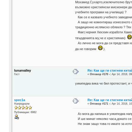
Мохамед Сухарто,изключително брута
възможно християнски мисионери да р
учебните програми на училища) ?
Как се е казвало учебното заведение
А защо не коментираш изнесеното от
традиционно ислямско облекло ? Тях 
Факт,черния Хюсеин изработи Хамери
твърденията му,че е християнин)
Аз лично не мога да си представя н
да не говорим
).
lunarvalley
Re: Как ще ги стигнем китай
Гост
«
Отговор #170 -:
Apr 14, 2018, 09
уикипедиа вика че бил протестант, и
spec1a
Re: Как ще ги стигнем китай
Напреднали
«
Отговор #171 -:
Apr 14, 2018, 10
Публикации: 6982
Аз мога да напиша в уикипедиа нап
И ше минат няколко часа,докато се у
Не знам защо това го имате за изто