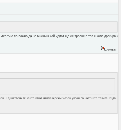
 Ако ти е по-важно да не мислиш кой идиот ще се тресне в теб с кола дрогиран/
Активен
н. Единствените които имат някакъв религиозен уклон са частните такива. И да