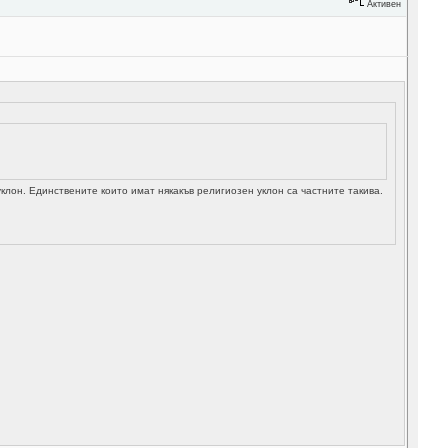
Активен
лон. Единствените които имат някакъв религиозен уклон са частните такива.