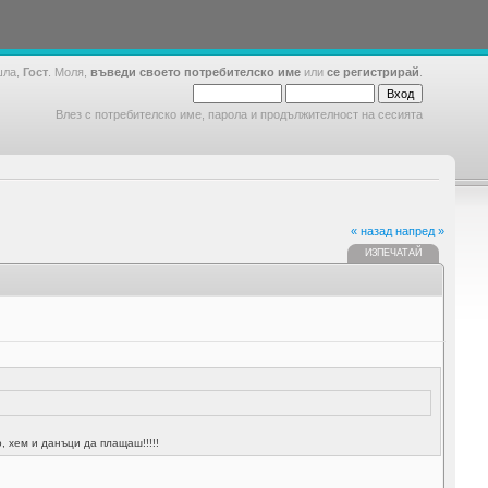
шла,
Гост
. Моля,
въведи своето потребителско име
или
се регистрирай
.
Влез с потребителско име, парола и продължителност на сесията
« назад
напред »
ИЗПЕЧАТАЙ
, хем и данъци да плащаш!!!!!