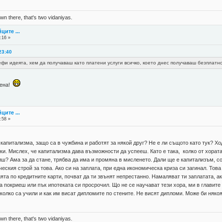
n there, that's two vidaniyas.
ците ...
:16 »
23:40
фи идеята, хем да получаваш като платени услуги всичко, което днес получаваш безплатно
цена!
ците ...
:58 »
 капитализма, защо са в чужбина и работят за някой друг? Не е ли същото като тук? Х
и. Мислех, че капитализма дава възможности да успееш. Като е така, колко от хорат
ш? Ама за да стане, трябва да има и промяна в мисленето. Дали ще е капитализъм, с
еския строй за това. Ако си на заплата, при една икономическа криза си загинал. Това
та по кредитните карти, почват да ти звънят непрестанно. Намаляват ти заплатата, а
покриеш или пък ипотеката си просрочил. Що не се научават тези хора, ми в главите 
 колко са учили и как им висат дипломите по стените. Не висят дипломи. Може би няко
n there, that's two vidaniyas.