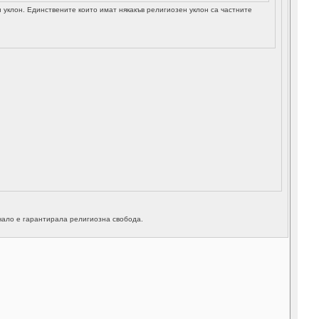
уклон. Единствените които имат някакъв религиозен уклон са частните
чало е гарантирала религиозна свобода.