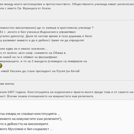
ии между които католицизма и протестанството. Обществените училища нямат религиозен 
чили с името Св. Франциск от Асизи.
евностен мюсюлманин) ще го запише в християнско училище ?
 г. ,когато е бил ученик,в Индонезия е управлявал
тален диктатор. Дали по негово време в тази държава е било
 развиват каквато и да е дейност (камо ли да определят
ние едва ли е имало значение...
от колеги, като напр. снимките на Обама в
х никой не ги е обявил за фалшификат.
риканците, и то за 2 мандата (очевидно са повярвали на
 някой Хюсеин да стане президент на Русия (за Китай
ова жалък.
езия 1967 година. Конституцията на индонезия e приета много преди това и от самото на
ист. Всички знаем отношението на комунистите към религиите.
к изкара,че спазвал конституцията ...
нието на комунистите към религиите"),
то и дейността на мисионерите.
кото Мусолини е бил социалист ...