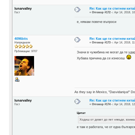
lunarvalley
Re: Как ще ги стигнем китай
Гост
«
Отговор #172 -:
Apr 14, 2018, 10
е, нямам повече въпроси
4096bits
Re: Как ще ги стигнем китай
Напреднали
«
Отговор #173 -:
Apr 14, 2018, 11
Публикации: 9707
Значи в чужибина не могат да те удар
Хубава причина да се изнесеш
As they say in Mexico, "Dasvidaniya!" Dow
lunarvalley
Re: Как ще ги стигнем китай
Гост
«
Отговор #174 -:
Apr 14, 2018, 12
Цитат
Ходиш от девет до пет някъде, взим
е там е работата, че от една българс