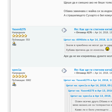
Щеше да е смешно ако не беше толк
Обама заминава с майка си за индоне
А страшилището Сухарто е бил комун
Yasen6275
Re: Как ще ги стигнем китай
Напреднали
«
Отговор #176 -:
Apr 14, 2018, 13
Цитат на: 4096bits в Apr 14, 2018, 11:
Публикации: 553
Значи в чужибина не могат да те удар
Хубава причина да се изнесеш
Аре да не ми изкривяваш думите мол
spec1a
Re: Как ще ги стигнем китай
Напреднали
«
Отговор #177 -:
Apr 14, 2018, 13
Цитат на: Yasen6275 в Apr 14, 2018, 1
Публикации: 6982
Цитат на: spec1a в Apr 14, 2018, 09:
Цитат на: Yasen6275 в Apr 13, 201
Цитат на: spec1a в Apr 13, 2018,
Освен всичко друго,Обама е п
меко казано,не са толерантни 
Какво ли е било училището ..