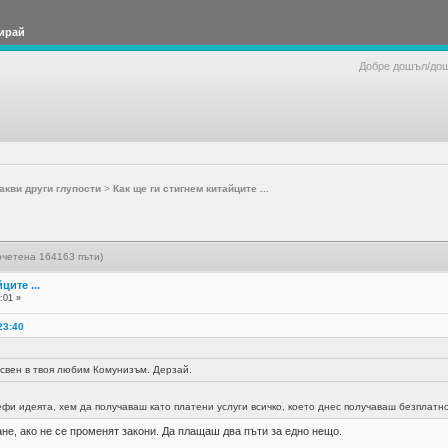
ирай
Добре дошъл/до
акви други глупости
>
Как ще ги стигнем китайците ...
рочетена 164163 пъти)
ците ...
:01 »
23:40
освен в твоя любим Комунизъм. Дерзай.
фи идеята, хем да получаваш като платени услуги всичко, което днес получаваш безплатно
ане, ако не се променят закони. Да плащаш два пъти за едно нещо.