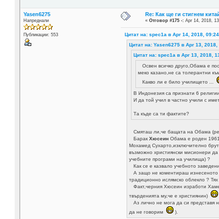
Yasen6275
Re: Как ще ги стигнем китай
Напреднали
«
Отговор #175 -:
Apr 14, 2018, 13
Цитат на: spec1a в Apr 14, 2018, 09:2
Публикации: 553
Цитат на: Yasen6275 в Apr 13, 2018,
Цитат на: spec1a в Apr 13, 2018, 1
Освен всичко друго,Обама е пос
меко казано,не са толерантни къ
Какво ли е било училището ...
В Индонезия са признати 6 религи
И да той учил в частно учили с име
Та къде са ти фактите?
Смяташ ли,че бащата на Обама (рев
Барак
Хюсеин
Обама е роден 1961 
Мохамед Сухарто,изключително брута
възможно християнски мисионери да 
учебните програми на училища) ?
Как се е казвало учебното заведени
А защо не коментираш изнесеното от
традиционно ислямско облекло ? Тях
Факт,черния Хюсеин изработи Хамер
твърденията му,че е християнин)
Аз лично не мога да си представя н
да не говорим
).