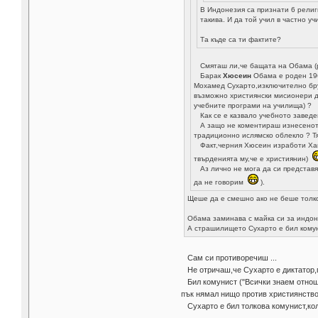
В Индонезия са признати 6 религ
такива. И да той учил в частно у
Та къде са ти фактите?
Смяташ ли,че бащата на Обама (р
Барак
Хюсеин
Обама е роден 1961
Мохамед Сухарто,изключително бру
възможно християнски мисионери да
учебните програми на училища) ?
Как се е казвало учебното заведе
А защо не коментираш изнесеното 
традиционно ислямско облекло ? Тя
Факт,черния Хюсеин изработи Хаме
твърденията му,че е християнин)
Аз лично не мога да си представя
да не говорим
).
Щеше да е смешно ако не беше толк
Обама заминава с майка си за индон
А страшилището Сухарто е бил комун
Сам си противоречиш ...
Не отричаш,че Сухарто е диктатор,пъ
Бил комунист ("Всички знаем отноше
пък нямал нищо против християнство
Сухарто е бил толкова комунист,кол