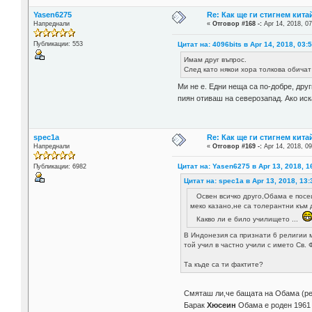
Yasen6275
Re: Как ще ги стигнем китай
Напреднали
«
Отговор #168 -:
Apr 14, 2018, 07
Цитат на: 4096bits в Apr 14, 2018, 03:
Публикации: 553
Имам друг въпрос.
След като някои хора толкова обичат 
Ми не е. Едни неща са по-добре, друг
пиян отиваш на северозапад. Ако ис
spec1a
Re: Как ще ги стигнем китай
Напреднали
«
Отговор #169 -:
Apr 14, 2018, 09
Цитат на: Yasen6275 в Apr 13, 2018, 1
Публикации: 6982
Цитат на: spec1a в Apr 13, 2018, 13:
Освен всичко друго,Обама е посе
меко казано,не са толерантни към 
Какво ли е било училището ...
В Индонезия са признати 6 религии 
той учил в частно учили с името Св. 
Та къде са ти фактите?
Смяташ ли,че бащата на Обама (ре
Барак
Хюсеин
Обама е роден 1961 г