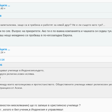
ците ...
:40 »
58
капитализма, защо са в чужбина и работят за някой друг? Не е ли същото като тук?...
и по-зле. Въпрос на приоритети. Ако ти е по-важна компанията и чашката си седиш тук.
каш нещо междинно се пробваш в по-югозападна Европа.
ците ...
:24 »
6:14
36
щавал училище в Индонезия,където,
други религии,освен исляма.
между които католицизма и протестанството. Обществените училища нямат религиозен укло
Франциск от Асизи.
вностен мюсюлманин) ще го запише в християнско училище ?
. ,когато е бил ученик,в Индонезия е управлявал