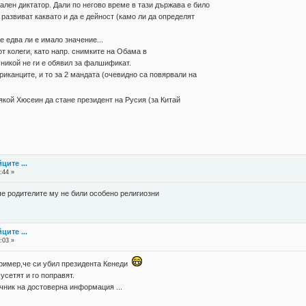
лен диктатор. Дали по негово време в тази държава е било
азвиват каквато и да е дейност (камо ли да определят
 едва ли е имало значение...
 колеги, като напр. снимките на Обама в
никой не ги е обявил за фалшификат.
канците, и то за 2 мандата (очевидно са повярвали на
якой Хюсеин да стане президент на Русия (за Китай
ците ...
:44 »
 че родителите му не били особено религиозни
ците ...
:03 »
ример,че си убил президента Кенеди
сетят и го поправят.
чник на достоверна информация ...