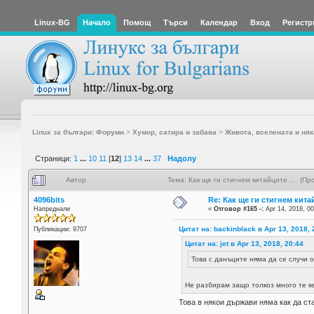
Linux-BG
Начало
Помощ
Търси
Календар
Вход
Регистр
Linux за българи: Форуми
>
Хумор, сатира и забава
>
Живота, вселената и няк
Страници:
1
...
10
11
[
12
]
13
14
...
37
Надолу
Автор
Тема: Как ще ги стигнем китайците ... (П
4096bits
Re: Как ще ги стигнем китай
Напреднали
«
Отговор #165 -:
Apr 14, 2018, 00
Цитат на: backinblack в Apr 13, 2018, 
Публикации: 9707
Цитат на: jet в Apr 13, 2018, 20:44
Това с данъците няма да се случи 
Не разбирам защо толкоз много те ке
Това в някои държави няма как да ст