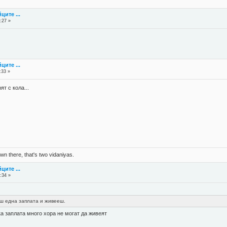
ците ...
:27 »
ците ...
:33 »
ят с кола...
n there, that's two vidaniyas.
ците ...
:34 »
аш една заплата и живееш.
ка заплата много хора не могат да живеят