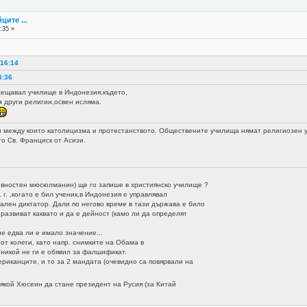
ците ...
:35 »
4
 16:14
3:36
ещавал училище в Индонезия,където,
м други религии,освен исляма.
и между които католицизма и протестанството. Обществените училища нямат религиозен ук
то Св. Франциск от Асизи.
ностен мюсюлманин) ще го запише в християнско училище ?
г. ,когато е бил ученик,в Индонезия е управлявал
лен диктатор. Дали по негово време в тази държава е било
развиват каквато и да е дейност (камо ли да определят
е едва ли е имало значение...
 колеги, като напр. снимките на Обама в
 никой не ги е обявил за фалшификат.
иканците, и то за 2 мандата (очевидно са повярвали на
якой Хюсеин да стане президент на Русия (за Китай