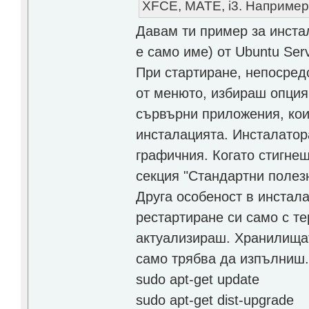
XFCE, MATE, i3. Например.
Давам ти пример за инстал
е само име) от Ubuntu Ser
При стартиране, непосредс
от менюто, избираш опция 
сървърни приложения, кои
инсталацията. Инсталатора
графичния. Когато стигнеш
секция "Стандартни полезн
Друга особеност в инстал
рестартиране си само с т
актуализираш. Хранилищат
само трябва да изпълниш
sudo apt-get update
sudo apt-get dist-upgrade