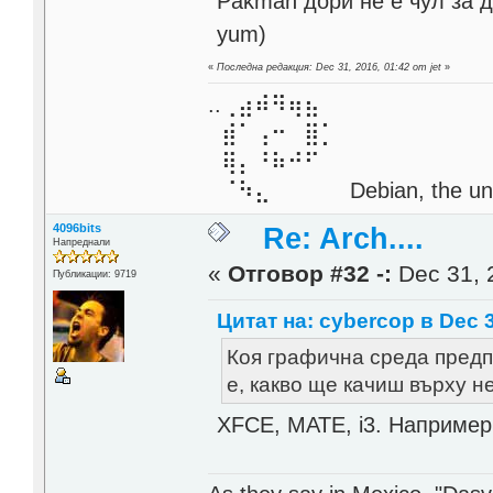
Pakman дори не е чул за д
yum)
«
Последна редакция: Dec 31, 2016, 01:42 от jet
»
..⢀⣴⠾⠻⢶⣦⠀
⣾⠁⢠⠒⠀⣿⡁
⢿⡄⠘⠷⠚⠋
⠈⠳⣄⠀⠀⠀⠀ Debian, the unive
4096bits
Re: Arch....
Напреднали
«
Отговор #32 -:
Dec 31, 
Публикации: 9719
Цитат на: cybercop в Dec 3
Коя графична среда предп
е, какво ще качиш върху н
XFCE, MATE, i3. Например.