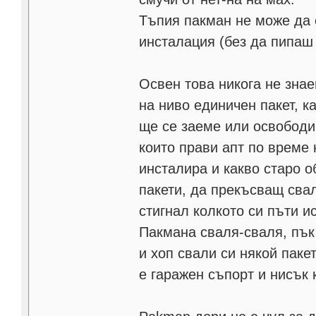
Тъпия пакман не може да 
инсталация (без да пипаш
Освен това никога не зна
на ниво единичен пакет, к
ще се заеме или освободи.
които прави апт по време 
инсталира и какво старо 
пакети, да прекъсващ сва
стигнал колкото си пъти и
Пакмана сваля-сваля, пък
и хоп свали си някой паке
е гаражен съпорт и нисък 