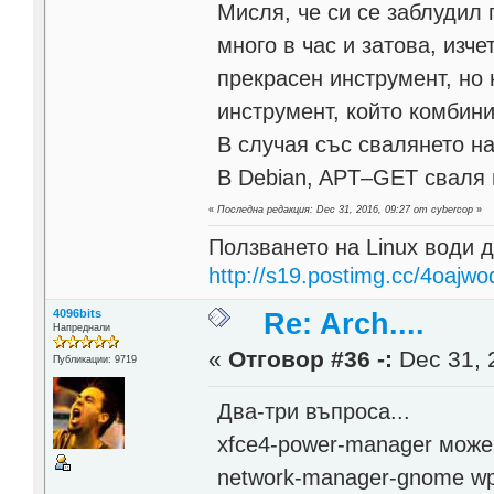
Мисля, че си се заблудил 
много в час и затова, изч
прекрасен инструмент, но 
инструмент, който комбин
В случая със свалянето на п
В Debian, APT–GET сваля 
«
Последна редакция: Dec 31, 2016, 09:27 от cybercop
»
Ползването на Linux води д
http://s19.postimg.cc/4oajwo
4096bits
Re: Arch....
Напреднали
«
Отговор #36 -:
Dec 31, 
Публикации: 9719
Два-три въпроса...
xfce4-power-manager може 
network-manager-gnome wp