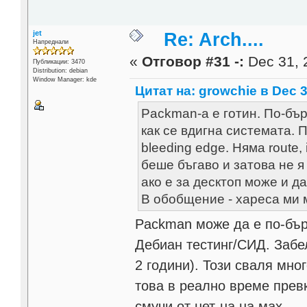
jet
Re: Arch....
Напреднали
«
Отговор #31 -:
Dec 31, 
Публикации: 3470
Distribution: debian
Window Manager: kde
Цитат на: growchie в Dec 3
Packman-a е готин. По-бър
как се вдигна системата. 
bleeding edge. Няма route, 
беше бъгаво и затова не 
ако е за десктоп може и да
В обобщение - хареса ми м
Packman може да е по-бърз 
Дебиан тестинг/СИД. Забел
2 години). Този сваля мно
това в реално време прев
смучи от нет-на на мах.