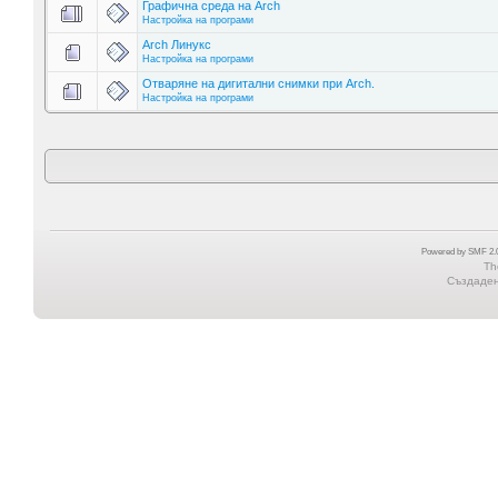
Графична среда на Arch
Настройка на програми
Arch Линукс
Настройка на програми
Отваряне на дигитални снимки при Arch.
Настройка на програми
Powered by SMF 2.0
Th
Създадена