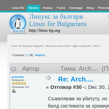
Linux-BG
Начало
Помощ
Търси
Календар
Вход
Регистр
Linux за българи: Форуми
>
Нетехнически теми
>
Идеи и мнения
>
Arch....
Страници:
1
2
[
3
]
Надолу
Автор
Тема: Arch.... (
growchie
Re: Arch....
Напреднали
«
Отговор #30 -:
Dec 30, 
Публикации: 623
Съжалявам за убитуту, но 
билд системата за хромиу