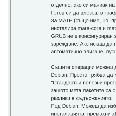
отделно, ако си маниак на
Готов си да влезеш в граф
За МАТЕ (също име, но, пр
инсталира mate-core и mate
GRUB не е конфигуриран за
зареждане. Ако искаш да 
автоматично влизане, пус
Същите операции можеш д
Debian. Просто трябва да 
"Стандартни полезни прогр
защото мета-пакетите са 
разлики в съдържанието.
Под Debian, Можеш да изб
инсталацията, премахни xfc