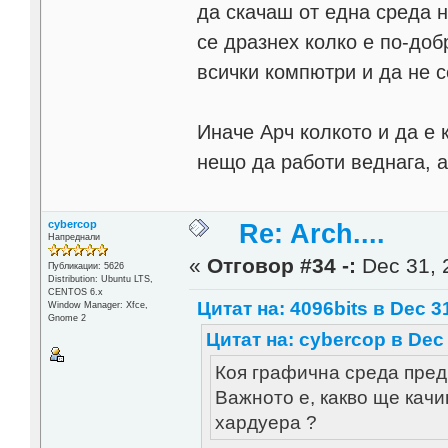
да скачаш от една среда на
се дразнех колко е по-доб
всички компютри и да не 
Иначе Арч колкото и да е 
нещо да работи веднага, 
cybercop
Re: Arch....
Напреднали
«
Отговор #34 -:
Dec 31, 
Публикации: 5626
Distribution: Ubuntu LTS,
CENTOS 6.x
Цитат на: 4096bits в Dec 31
Window Manager: Xfce,
Gnome 2
Цитат на: cybercop в Dec 
Коя графична среда пред
Важното е, какво ще качи
хардуера ?