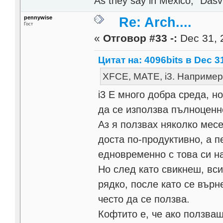
As they say in Mexico, "Dasvi
pennywise
Re: Arch....
Гост
«
Отговор #33 -:
Dec 31, 
Цитат на: 4096bits в Dec 31
XFCE, MATE, i3. Например.
i3 Е много добра среда, н
да се използва пълноценн
Аз я ползвах няколко месе
доста по-продуктивно, а п
едновременно с това си на
Но след като свикнеш, вси
рядко, после като се върн
често да се ползва.
Кофтито е, че ако ползва