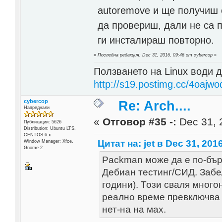
autoremove и ще получиш 
да провериш, дали не са 
ги инсталираш повторно.
«
Последна редакция: Dec 31, 2016, 09:46 от cybercop
»
Ползването на Linux води д
http://s19.postimg.cc/4oajwo
cybercop
Re: Arch....
Напреднали
«
Отговор #35 -:
Dec 31, 
Публикации: 5626
Distribution: Ubuntu LTS,
CENTOS 6.x
Цитат на: jet в Dec 31, 201
Window Manager: Xfce,
Gnome 2
Packman може да е по-бърз 
Дебиан тестинг/СИД. Забел
години). Този сваля много
реално време превключва 
нет-на на мах.