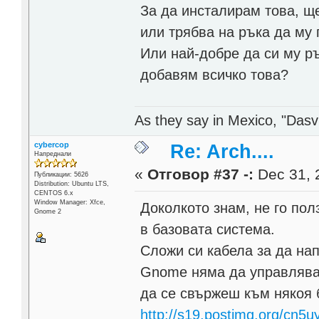
За да инсталирам това, щ
или трябва на ръка да му 
Или най-добре да си му ръ
добавям всичко това?
As they say in Mexico, "Dasvi
cybercop
Re: Arch....
Напреднали
«
Отговор #37 -:
Dec 31, 
Публикации: 5626
Distribution: Ubuntu LTS,
CENTOS 6.x
Window Manager: Xfce,
Доколкото знам, не го по
Gnome 2
в базовата система.
Сложи си кабела за да на
Gnome няма да управлява 
да се свържеш към някоя
http://s19.postimg.org/cn5