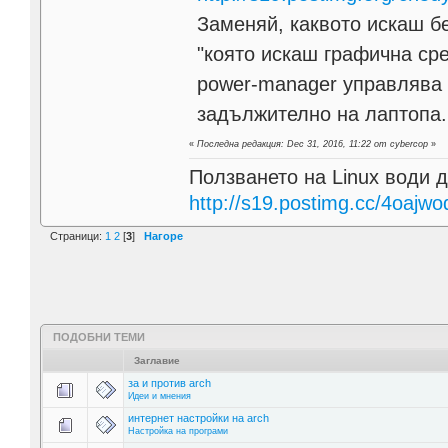
Заменяй, каквото искаш бе
"която искаш графична сре
power-manager управлява и
задължително на лаптопа. 
«
Последна редакция: Dec 31, 2016, 11:22 от cybercop
»
Ползването на Linux води д
http://s19.postimg.cc/4oajwo
Страници:
1
2
[
3
]
Нагоре
ПОДОБНИ ТЕМИ
Заглавие
за и против arch
Идеи и мнения
интернет настройки на arch
Настройка на програми