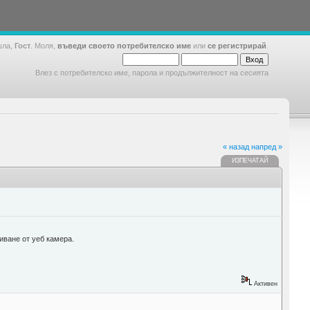
шла,
Гост
. Моля,
въведи своето потребителско име
или
се регистрирай
.
Влез с потребителско име, парола и продължителност на сесията
« назад
напред »
ИЗПЕЧАТАЙ
пиване от уеб камера.
Активен