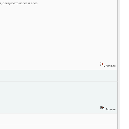
, след което излез и влез.
Активен
Активен