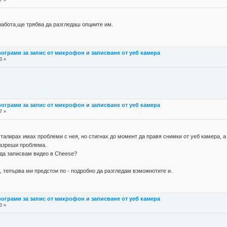
7 »
работа,ще трябва да разгледаш опциите им.
рограми за запис от микрофон и записване от уеб камера
3 »
рограми за запис от микрофон и записване от уеб камера
7 »
алирах имах проблеми с нея, но стигнах до момент да правя снимки от уеб камера, а 
 разреши проблема.
 да записвам видео в Cheese?
а, тепърва ми предстои по - подробно да разгледам взможнотите и.
рограми за запис от микрофон и записване от уеб камера
0 »