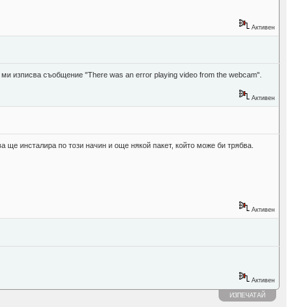
Активен
ми изписва съобщение "There was an error playing video from the webcam".
Активен
 ще инсталира по този начин и още някой пакет, който може би трябва.
Активен
Активен
ИЗПЕЧАТАЙ