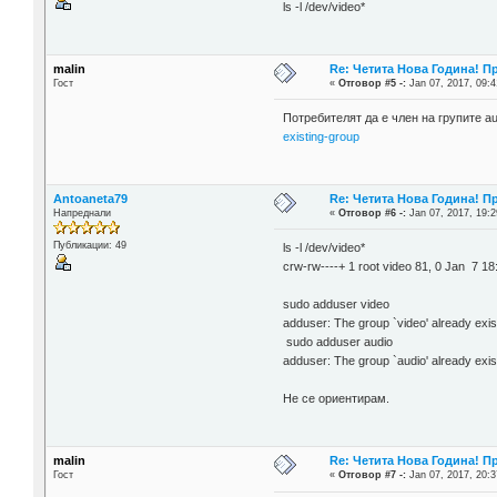
ls -l /dev/video*
malin
Re: Четита Нова Година! П
Гост
«
Отговор #5 -:
Jan 07, 2017, 09:4
Потребителят да е член на групите au
existing-group
Antoaneta79
Re: Четита Нова Година! П
Напреднали
«
Отговор #6 -:
Jan 07, 2017, 19:2
Публикации: 49
ls -l /dev/video*
crw-rw----+ 1 root video 81, 0 Jan 7 18
sudo adduser video
adduser: The group `video' already exis
sudo adduser audio
adduser: The group `audio' already exis
Не се ориентирам.
malin
Re: Четита Нова Година! П
Гост
«
Отговор #7 -:
Jan 07, 2017, 20:3