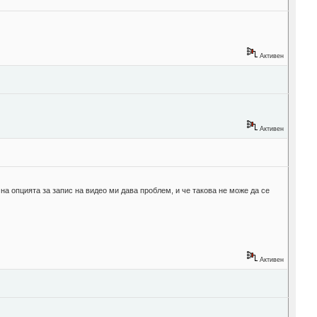
Активен
Активен
на опцията за запис на видео ми дава проблем, и че такова не може да се
Активен