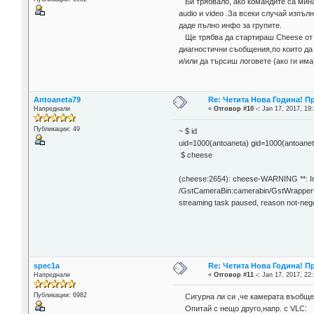
Би трябвало, ако командите са мина
audio и video .За всеки случай изпъл
даде пълно инфо за групите.
Ще трябва да стартираш Cheese от 
диагностични съобщения,по които да
и/или да търсиш логовете (ако ги има
Antoaneta79
Re: Четита Нова Година! П
Напреднали
«
Отговор #10 -:
Jan 17, 2017, 19:
Публикации: 49
~ $ id
uid=1000(antoaneta) gid=1000(antoanet
$ cheese
(cheese:2654): cheese-WARNING **: Inte
/GstCameraBin:camerabin/GstWrapperC
streaming task paused, reason not-nego
spec1a
Re: Четита Нова Година! П
Напреднали
«
Отговор #11 -:
Jan 17, 2017, 22:
Публикации: 6982
Сигурна ли си ,че камерата въобще
Опитай с нещо друго,напр. с VLC: