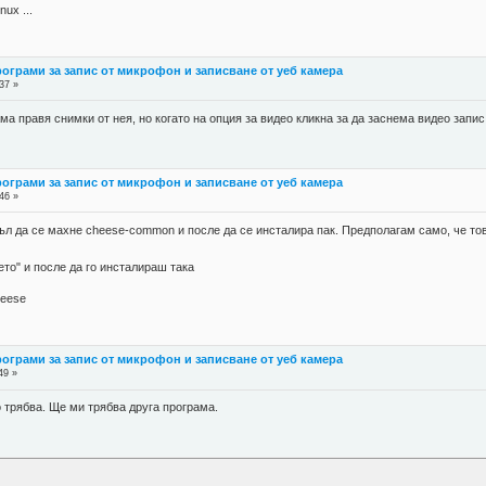
nux ...
рограми за запис от микрофон и записване от уеб камера
37 »
а правя снимки от нея, но когато на опция за видео кликна за да заснема видео запис 
рограми за запис от микрофон и записване от уеб камера
46 »
ъл да се махне cheese-common и после да се инсталира пак. Предполагам само, че това
ето" и после да го инсталираш така
heese
рограми за запис от микрофон и записване от уеб камера
49 »
то трябва. Ще ми трябва друга програма.