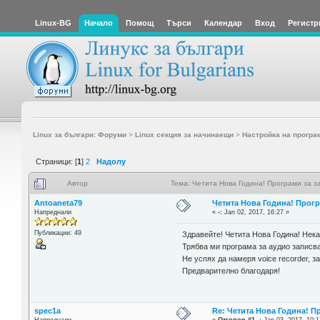
Linux-BG
Начало
Помощ
Търси
Календар
Вход
Регистр
Linux за българи: Форуми
>
Linux секция за начинаещи
>
Настройка на програ
Страници: [
1
]
2
Надолу
Автор
Тема: Четита Нова Година! Програми за з
Antoaneta79
Четита Нова Година! Прогр
Напреднали
«
-:
Jan 02, 2017, 16:27 »
Публикации: 49
Здравейте! Четита Нова Година! Нека
Трябва ми програма за аудио записван
Не успях да намеря voice recorder, за 
Предварително благодаря!
spec1a
Re: Четита Нова Година! П