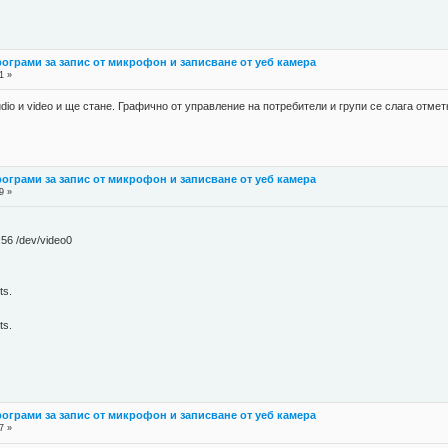
рограми за запис от микрофон и записване от уеб камера
1 »
dio и video и ще стане. Графично от управление на потребители и групи се слага отмет
рограми за запис от микрофон и записване от уеб камера
9 »
:56 /dev/video0
ts.
ts.
рограми за запис от микрофон и записване от уеб камера
7 »