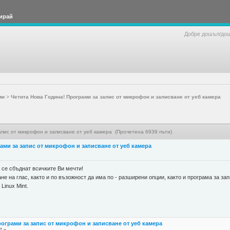
ирай
Добре дошъл/до
ми
>
Четита Нова Година! Програми за запис от микрофон и записване от уеб камера
апис от микрофон и записване от уеб камера (Прочетена 6939 пъти)
ами за запис от микрофон и записване от уеб камера
 се сбъднат всичките Ви мечти!
е на глас, както и по възожност да има по - разширени опции, както и програма за за
Linux Mint.
рограми за запис от микрофон и записване от уеб камера