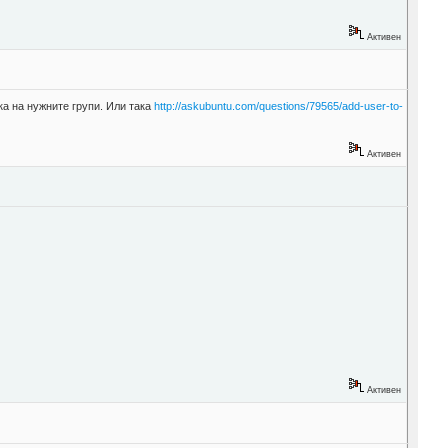
Активен
ка на нужните групи. Или така
http://askubuntu.com/questions/79565/add-user-to-
Активен
Активен