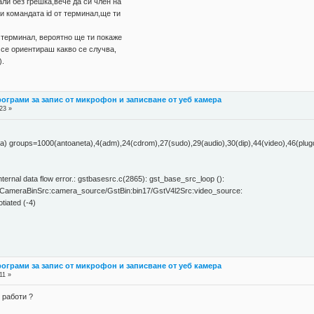
ли без грешка,вече да си член на
ни командата id от терминал,ще ти
терминал, вероятно ще ти покаже
 се ориентираш какво се случва,
).
рограми за запис от микрофон и записване от уеб камера
23 »
a) groups=1000(antoaneta),4(adm),24(cdrom),27(sudo),29(audio),30(dip),44(video),46(plu
rnal data flow error.: gstbasesrc.c(2865): gst_base_src_loop ():
ameraBinSrc:camera_source/GstBin:bin17/GstV4l2Src:video_source:
tiated (-4)
рограми за запис от микрофон и записване от уеб камера
11 »
 работи ?