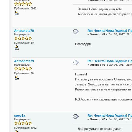
Напреднали
«
Отговор #1 -:
Jan 03, 2017, 10:1
Публикации: 6982
Четита Нова Година и на теб!
Audacity и vlc могат да ти свършат 
Antoaneta79
Re: Четита Нова Година! П
Напреднали
«
Отговор #2 -:
Jan 05, 2017, 22:1
Публикации: 49
Благодаря!
Antoaneta79
Re: Четита Нова Година! П
Напреднали
«
Отговор #3 -:
Jan 06, 2017, 21:0
Публикации: 49
Привет!
Интересува ме програма Cheese, инст
запише. Зетох се в нет, но не ми се
Какво ми липсва и не е направено за
P.S.Audacity ми харева като програм
spec1a
Re: Четита Нова Година! П
Напреднали
«
Отговор #4 -:
Jan 06, 2017, 22:1
Публикации: 6982
Дай резултата от командата: