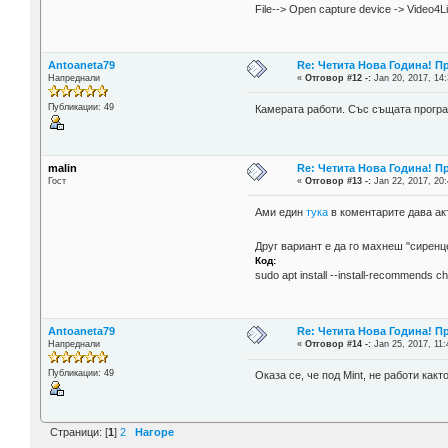
File--> Oрen capture device -> Video4Li
Antoaneta79
Re: Четита Нова Година! П
Напреднали
«
Отговор #12 -:
Jan 20, 2017, 14:
Публикации: 49
Камерата работи. Със същата програм
malin
Re: Четита Нова Година! П
Гост
«
Отговор #13 -:
Jan 22, 2017, 20:
Ами един
тука
в коментарите дава ак
Друг вариант е да го махнеш "сиренц
Код:
sudo apt install --install-recommends c
Antoaneta79
Re: Четита Нова Година! П
Напреднали
«
Отговор #14 -:
Jan 25, 2017, 11:
Публикации: 49
Оказа се, че под Mint, не работи как
Страници: [
1
]
2
Нагоре