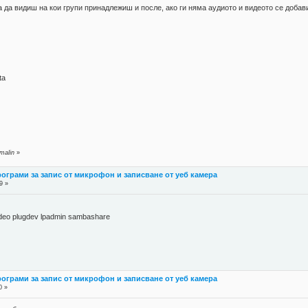
а да видиш на кои групи принадлежиш и после, ако ги няма аудиото и видеото се добави
ta
malin
»
рограми за запис от микрофон и записване от уеб камера
9 »
ideo plugdev lpadmin sambashare
рограми за запис от микрофон и записване от уеб камера
0 »