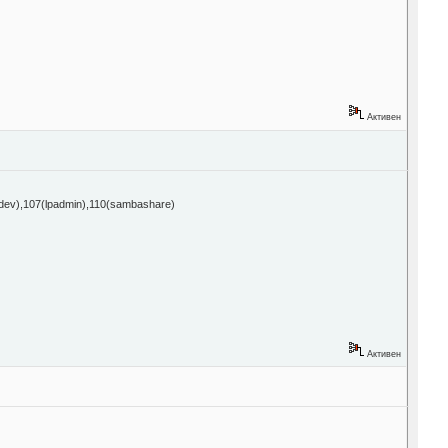
Активен
gdev),107(lpadmin),110(sambashare)
Активен