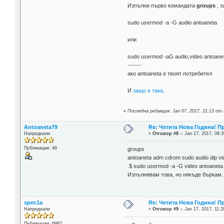
Изпълни първо командата
groups
, з
sudo usermod -a -G audio antoaneta
или
sudo usermod -aG audio,video antoane
-------
ако antoaneta е твоят потребител
И
защо е така.
«
Последна редакция: Jan 07, 2017, 21:13 от 
Antoaneta79
Re: Четита Нова Година! П
Напреднали
«
Отговор #8 -:
Jan 17, 2017, 08:3
Публикации: 49
groups
antoaneta adm cdrom sudo audio dip v
$ sudo usermod -a -G video antoaneta
Изпълнявам това, но някъде бъркам.
spec1a
Re: Четита Нова Година! П
Напреднали
«
Отговор #9 -:
Jan 17, 2017, 11:2
Публикации: 6982