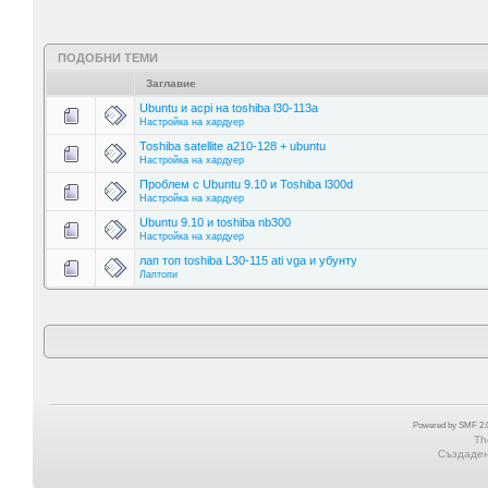
ПОДОБНИ ТЕМИ
Заглавие
Ubuntu и acpi на toshiba l30-113a
Настройка на хардуер
Toshiba satellite a210-128 + ubuntu
Настройка на хардуер
Проблем с Ubuntu 9.10 и Toshiba l300d
Настройка на хардуер
Ubuntu 9.10 и toshiba nb300
Настройка на хардуер
лап топ toshiba L30-115 ati vga и убунту
Лаптопи
Powered by SMF 2.0
Th
Създадена