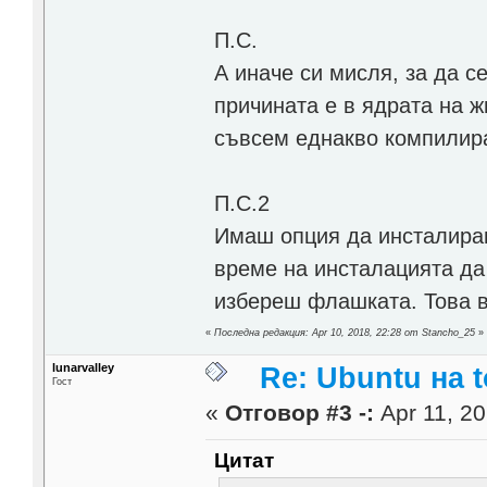
П.С.
А иначе си мисля, за да с
причината е в ядрата на ж
съвсем еднакво компилир
П.С.2
Имаш опция да инсталираш
време на инсталацията да
избереш флашката. Това в
«
Последна редакция: Apr 10, 2018, 22:28 от Stancho_25
»
lunarvalley
Re: Ubuntu на t
Гост
«
Отговор #3 -:
Apr 11, 20
Цитат