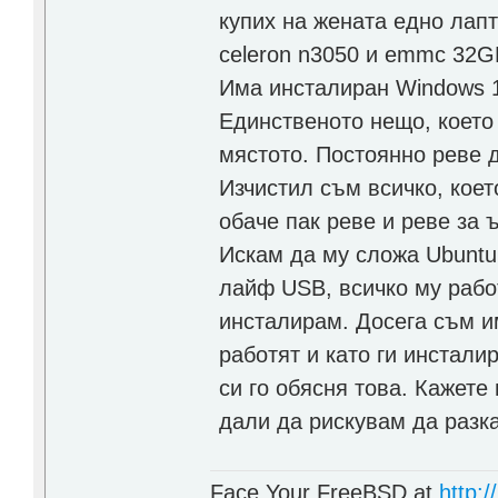
купих на жената едно лапт
celeron n3050 и emmc 32G
Има инсталиран Windows 1
Единственото нещо, което
мястото. Постоянно реве д
Изчистил съм всичко, кое
обаче пак реве и реве за ъ
Искам да му сложа Ubuntu
лайф USB, всичко му рабо
инсталирам. Досега съм и
работят и като ги инсталир
си го обясня това. Кажете
дали да рискувам да разк
Face Your FreeBSD at
http://