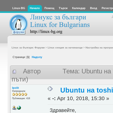
Linux-BG
Начало
Помощ
Търси
Календар
Вход
Регистр
Linux за българи: Форуми
>
Linux секция за начинаещи
>
Настройка на програ
Страници: [
1
]
Надолу
Автор
Тема: Ubuntu на 
пъти)
Ipolit
Ubuntu на toshi
Напреднали
«
-:
Apr 10, 2018, 15:30 »
Публикации: 418
Здравейте,