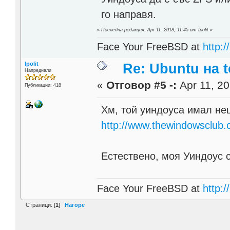
го направя.
«
Последна редакция: Apr 11, 2018, 11:45 от Ipolit
»
Face Your FreeBSD at
http://
Ipolit
Re: Ubuntu на t
Напреднали
«
Отговор #5 -:
Apr 11, 20
Публикации: 418
Хм, той уиндоуса имал нещ
http://www.thewindowsclub.
Естествено, моя Уиндоус с
Face Your FreeBSD at
http://
Страници: [
1
]
Нагоре