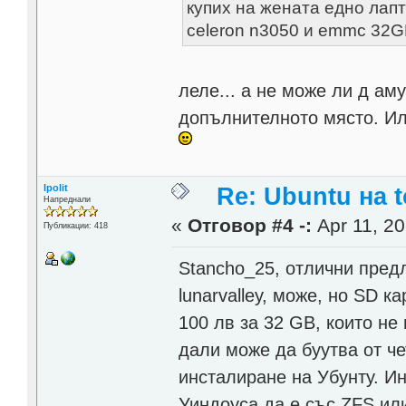
купих на жената едно лапт
celeron n3050 и emmc 32G
леле... а не може ли д ам
допълнителното място. Ил
Ipolit
Re: Ubuntu на t
Напреднали
«
Отговор #4 -:
Apr 11, 20
Публикации: 418
Stancho_25, отлични пред
lunarvalley, може, но SD 
100 лв за 32 GB, които не
дали може да буутва от че
инсталиране на Убунту. И
Уиндоуса да е със ZFS ил