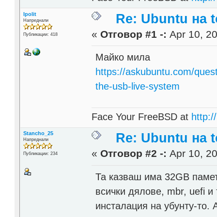
Ipolit
Re: Ubuntu на t
Напреднали
«
Отговор #1 -:
Apr 10, 20
Публикации: 418
Майко мила
https://askubuntu.com/questi
the-usb-live-system
Face Your FreeBSD at
http://
Stancho_25
Re: Ubuntu на t
Напреднали
«
Отговор #2 -:
Apr 10, 20
Публикации: 234
Та казваш има 32GB памет(
всички дялове, mbr, uefi и
инсталация на убунту-то. 