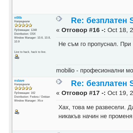
n00b
Re: безплатен
Напреднали
«
Отговор #16 -:
Oct 18, 2
Публикации: 1248
Distribution: OSX
Window Manager: 10.6, 10.8,
10.9
Не съм го пропуснал. При 
Live to hack, hack to live.
mobilio - професионални 
nslave
Re: безплатен
Напреднали
«
Отговор #17 -:
Oct 19, 2
Публикации: 162
Distribution: Fedora / Debian
Window Manager: Xfce
Хах, това ме развесели. Д
никакъв начин не променя