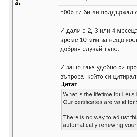
n00b ти би ли поддържал 
И дали е 2, 3 или 4 месец
време 10 мин за нещо кое
добрия случай тъпо.
И защо така удобно си про
въпроса който си цитирал
Цитат
What is the lifetime for Let’
Our certificates are valid f
There is no way to adjust t
automatically renewing your 