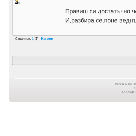
Правиш си достатъчно че
И,разбира се,поне веднъж
Страници:
1
[
2
]
Нагоре
Powered by SMF 2.0
Th
Създадена