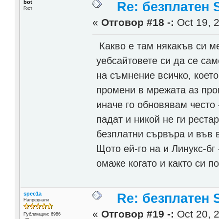
bot
Re: безплатен
Гост
«
Отговор #18 -:
Oct 19, 2
Какво е там някакъв си м
уебсайтовете си да се са
на съмнение всичко, което
промени в мрежата аз про
иначе го обновявам често
падат и никой не ги реста
безплатни сървъра и във 
Щото ей-го на и Линукс-бг
омаже когато и както си по
spec1a
Re: безплатен
Напреднали
«
Отговор #19 -:
Oct 20, 2
Публикации: 6986