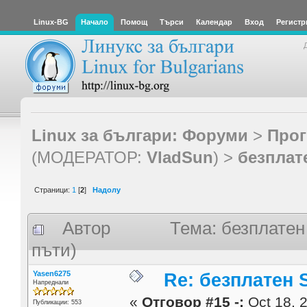
Linux-BG
Начало
Помощ
Търси
Календар
Вход
Регистр
Linux за българи: Форуми
>
Прог
(МОДЕРАТОР:
VladSun
) >
безплат
Страници:
1
[
2
]
Надолу
Автор
Тема: безплатен
пъти)
Yasen6275
Re: безплатен
Напреднали
«
Отговор #15 -:
Oct 18, 2
Публикации: 553