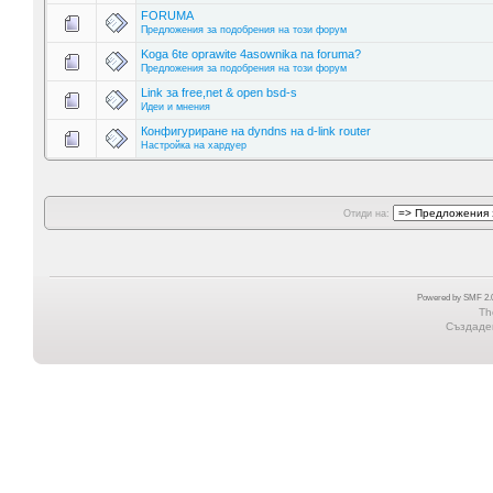
FORUMA
Предложения за подобрения на този форум
Koga 6te oprawite 4asownika na foruma?
Предложения за подобрения на този форум
Link за free,net & open bsd-s
Идеи и мнения
Конфигуриране на dyndns на d-link router
Настройка на хардуер
Отиди на:
Powered by SMF 2.0
Th
Създаден