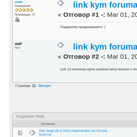
sudo
link kym forum
Напреднали
«
Отговор #1 -:
Mar 01, 20
Публикации: 73
Подкрепям предложението :)
slaff
link kym forum
Гост
«
Отговор #2 -:
Mar 01, 20
Link za momenta nqma zashtoto tekat testowe s neg
Страници: [
1
]
Нагоре
ПОДОБНИ ТЕМИ
Заглавие
Kak moga da si iztria registraciata vav foruma
Коментар