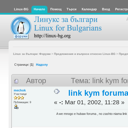
Linux-BG
Начало
Помощ
Търси
Календар
Вход
Регистр
Linux за българи: Форуми
>
Предложения и въпроси относно Linux-BG
>
Предл
Страници: [
1
]
Надолу
Автор
Тема: link kym 
mechok
link kym forum
Участници
«
-:
Mar 01, 2002, 11:28 »
Публикации: 9
A we mnogo e hubaw foruma , no zashto niama link 