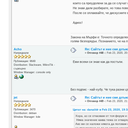
които са преудолени за да се случат
Не знам дали разбирате, но това пов
После се оплаквайте, че дискусиите 
Адиос!
Закона на Мърфи е: Точното определен
голям безпорядък. Познанието, че на п
Acho
Re: Сайтът и ние сме длъж
Напреднали
«
Отговор #48 -:
Feb 23, 2020, 20
Публикации: 9649
Еми всеки си знае как да постъпи.
Distribution: Slackware, MikroTik -
сървърно
Window Manager: console only
Без подпис - най-хубу. Че тука разни
jet
Re: Сайтът и ние сме длъж
Напреднали
«
Отговор #49 -:
Feb 23, 2020, 21
Цитат на: danaildr в Feb 23, 2020, 19:
Публикации: 3470
Distribution: debian
Хора, аз се отказвам от тоя форум и 
Window Manager: kde
Няма значение каква тема се отваря,
Ако ми се наложи някога да ползвам
са преудолени за да се случат нещат