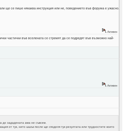
дали ще се пише някаква инструкция или не, поведението във форума е ужасно.
Активен
ички частички във вселената се стремят да се подредят във възможно най-
Активен
ка до зададената ама не съвсем.
ация от тук, нито шшък после ще споделя тук резултата или трудностите които