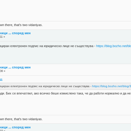
n there, that's two vidaniyas.
ници ... според мен
11 »
ициран електронен подпис на юридическо лице не съществува -
https://blog.bozho.net/b
ници ... според мен
:36 »
11
ициран електронен подпис на юридическо лице не съществува -
https://blog.bozho.net/blog
ди. Бих се впечатлил, ако всичко беше измислено така, че да работи нормално и да н
n there, that's two vidaniyas.
ници ... според мен
:32 »