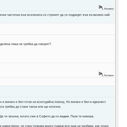
Активен
ички частички във вселената се стремят да се подредят във възможно най-
делена тема ли трябва да говорят?
Активен
 и винаги е бил готов на всеотдайна помощ. Но винаги е бил и идеалист.
ога трябва да стане такъв или ще изчезне.
е ти звънна, когато сме в Софето да се видим. Пазя ти номера.
е единствено, че след толкова много години все още не разбира, как точно