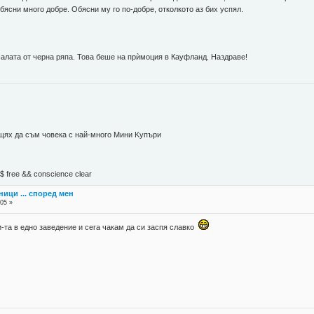
бясни много добре. Обясни му го по-добре, отколкото аз бих успял.
салата от черна ряпа. Това беше на прѝмоция в Кауфланд. Наздраве!
 щях да съм човека с най-много Mини Kупъри
М$ free && conscience clear
ници ... според мен
:05 »
-та в едно заведение и сега чакам да си заспя славко