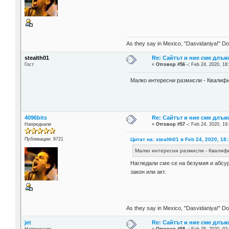
As they say in Mexico, "Dasvidaniya!" Dow
stealth01
Re: Сайтът и ние сме длъж
Гост
«
Отговор #56 -:
Feb 24, 2020, 18:
Малко интересни размисли - Квалиф
4096bits
Re: Сайтът и ние сме длъж
Напреднали
«
Отговор #57 -:
Feb 24, 2020, 19
Цитат на: stealth01 в Feb 24, 2020, 18:
Публикации: 9721
Малко интересни размисли - Квалиф
Нагледали сме се на безумия и абсур
закон или акт.
As they say in Mexico, "Dasvidaniya!" Dow
jet
Re: Сайтът и ние сме длъж
Напреднали
«
Отговор #58 -:
Feb 25, 2020, 02