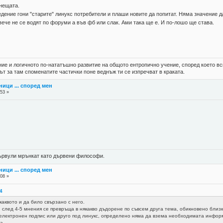
 нещата.
едение гони "старите" линукс потребители и плаши новите да попитат. Няма значение 
вече не се водят по форуми а във фб или слак. Ами така ще е. И по-лошо ще става.
ие и логичното по-нататъшно развитие на общото ентропично учение, според което вс
ът за там споменатите частички поне веднъж ти се изпречват в краката.
ници ... според мен
:53 »
 цървули мрънкат като дървени философи.
ници ... според мен
:08 »
34
каквото и да било свързано с него.
 след 4-5 мнения се превръща в някакво дъдорене по съвсем друга тема, обикновено близ
 електронен подпис или друго под линукс, определено няма да взема необходимата информ
а.