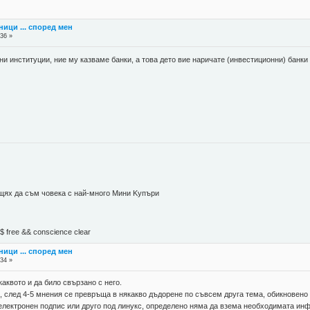
ници ... според мен
:36 »
тни институции, ние му казваме банки, а това дето вие наричате (инвестиционни) банки
 щях да съм човека с най-много Mини Kупъри
М$ free && conscience clear
ници ... според мен
:34 »
каквото и да било свързано с него.
, след 4-5 мнения се превръща в някакво дъдорене по съвсем друга тема, обикновено
 електронен подпис или друго под линукс, определено няма да взема необходимата инф