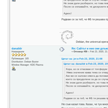
Не знам дали разбирате, но това по
После се оплаквайте, че дискусиите 
Адиос!
Радвам се за теб, че ФБ ти решава п
..⢀⣴⠾⠻⢶⣦⠀
⣾⠁⢠⠒⠀⣿⡁
⢿⡄⠘⠷⠚⠋
⠈⠳⣄⠀⠀⠀⠀ Debian, the universal operat
danaildr
Re: Сайтът и ние сме длъж
Напреднали
«
Отговор #50 -:
Feb 23, 2020, 21
Цитат на: jet в Feb 23, 2020, 21:08
Публикации: 165
Distribution: Debian Buster
Цитат на: danaildr в Feb 23, 2020, 19
Window Manager: KDE Plasma
Хора, аз се отказвам от тоя форум 
Няма значение каква тема се отвар
Ако ми се наложи някога да ползва
които са преудолени за да се случ
Не знам дали разбирате, но това п
После се оплаквайте, че дискусиите
Адиос!
Радвам се за теб, че ФБ ти решава 
Не съм казал това. Казах, че тук мн