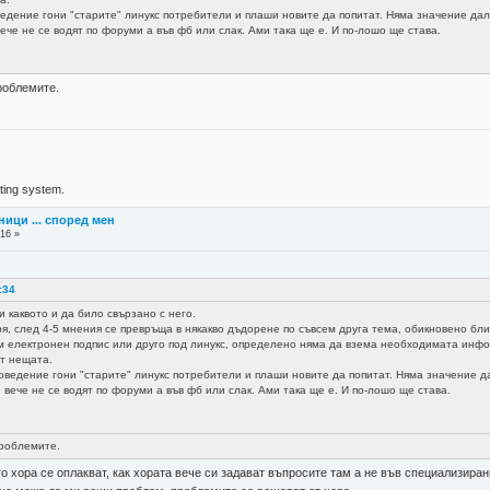
ведение гони "старите" линукс потребители и плаши новите да попитат. Няма значение дал
вече не се водят по форуми а във фб или слак. Ами така ще е. И по-лошо ще става.
роблемите.
ing system.
ници ... според мен
:16 »
:34
и каквото и да било свързано с него.
я, след 4-5 мнения се превръща в някакво дъдорене по съвсем друга тема, обикновено бл
м електронен подпис или друго под линукс, определено няма да взема необходимата инфо
ат нещата.
оведение гони "старите" линукс потребители и плаши новите да попитат. Няма значение д
 вече не се водят по форуми а във фб или слак. Ами така ще е. И по-лошо ще става.
проблемите.
ого хора се оплакват, как хората вече си задават въпросите там а не във специализира