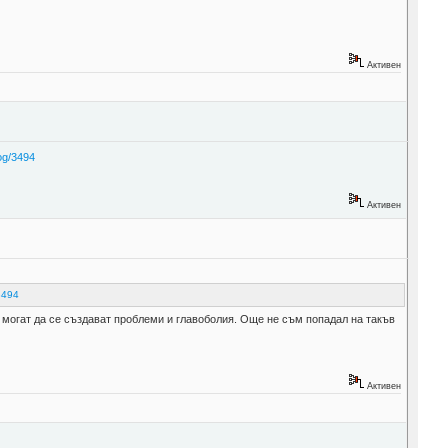
Активен
log/3494
Активен
/3494
е могат да се създават проблеми и главоболия. Още не съм попадал на такъв
Активен