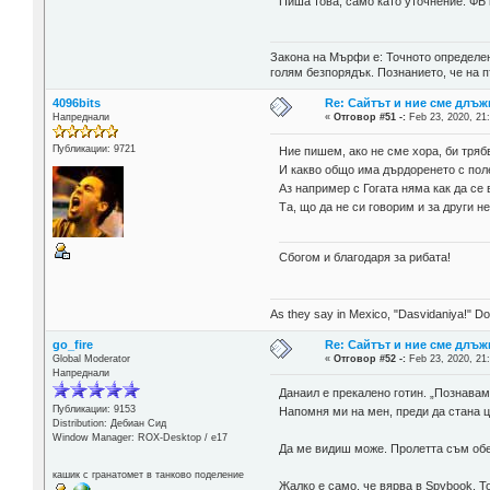
Пиша това, само като уточнение. ФБ
Закона на Мърфи е: Точното определен
голям безпорядък. Познанието, че на п
4096bits
Re: Сайтът и ние сме длъж
Напреднали
«
Отговор #51 -:
Feb 23, 2020, 21
Публикации: 9721
Ние пишем, ако не сме хора, би тряб
И какво общо има дърдоренето с поле
Аз например с Гогата няма как да се 
Та, що да не си говорим и за други н
Сбогом и благодаря за рибата!
As they say in Mexico, "Dasvidaniya!" Dow
go_fire
Re: Сайтът и ние сме длъж
Global Moderator
«
Отговор #52 -:
Feb 23, 2020, 21
Напреднали
Данаил е прекалено готин. „Познавам
Публикации: 9153
Напомня ми на мен, преди да стана ц
Distribution: Дебиан Сид
Window Manager: ROX-Desktop / е17
Да ме видиш може. Пролетта съм обещ
кашик с гранатомет в танково поделение
Жалко е само, че вярва в Spybook. Т