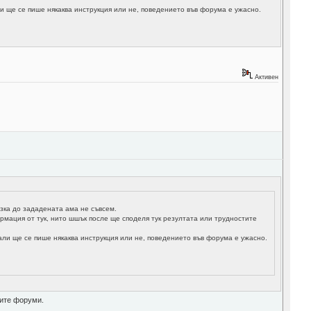
и ще се пише някаква инструкция или не, поведението във форума е ужасно.
Активен
изка до зададената ама не съвсем.
рмация от тук, нито шшък после ще споделя тук резултата или трудностите
али ще се пише някаква инструкция или не, поведението във форума е ужасно.
ните форуми.