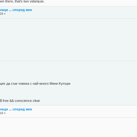
n there, that's two vidaniyas.
ници ... според мен
:24 »
 щях да съм човека с най-много Mини Kупъри
М$ free && conscience clear
ници ... според мен
:19 »