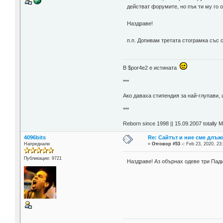
действат форумите, но пък ти му го о
Наздраве!
п.п. Допивам третата стограмка със 
В $por4e2 e истината
***
Aко даваха стипендия за най-глупави,
***
Reborn since 1998 || 15.09.2007 totally 
4096bits
Re: Сайтът и ние сме длъж
Напреднали
«
Отговор #53 -:
Feb 23, 2020, 23
Публикации: 9721
Наздраве! Аз обърнах одеве три Пади