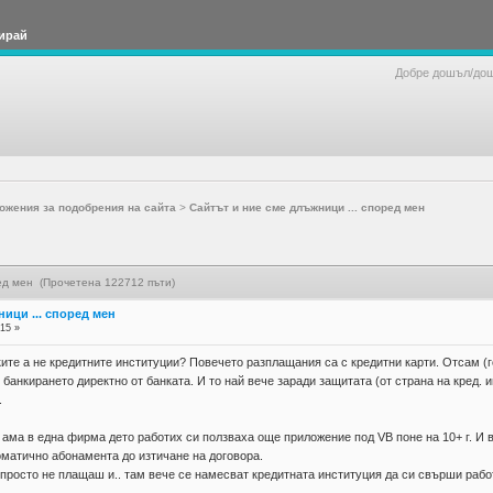
ирай
Добре дошъл/до
ожения за подобрения на сайта
>
Сайтът и ние сме длъжници ... според мен
ред мен (Прочетена 122712 пъти)
ници ... според мен
:15 »
ите а не кредитните институции? Повечето разплащания са с кредитни карти. Отсам (го
 банкирането директно от банката. И то най вече заради защитата (от страна на кред. и
.
ама в една фирма дето работих си ползваха още приложение под VB поне на 10+ г. И в
матично абонамента до изтичане на договора.
 просто не плащаш и.. там вече се намесват кредитната институция да си свърши работа