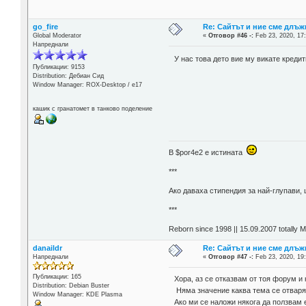
go_fire
Re: Сайтът и ние сме длъж
Global Moderator
«
Отговор #46 -:
Feb 23, 2020, 17
Напреднали
У нас това дето вие му викате креди
Публикации: 9153
Distribution: Дебиан Сид
Window Manager: ROX-Desktop / е17
кашик с гранатомет в танково поделение
В $por4e2 e истината
***
Aко даваха стипендия за най-глупави,
***
Reborn since 1998 || 15.09.2007 totally 
danaildr
Re: Сайтът и ние сме длъж
Напреднали
«
Отговор #47 -:
Feb 23, 2020, 19
Публикации: 165
Хора, аз се отказвам от тоя форум и 
Distribution: Debian Buster
Няма значение каква тема се отваря
Window Manager: KDE Plasma
Ако ми се наложи някога да ползвам