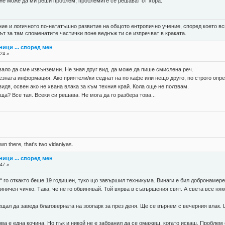
 не може да ми реши проблем, проблемите се решават от хора.
ие и логичното по-нататъшно развитие на общото ентропично учение, според което вс
ът за там споменатите частички поне веднъж ти се изпречват в краката.
ници ... според мен
:24 »
вало да сме извънземни. Не зная друг вид, да може да пише смислена реч.
зната информация. Ако приятели/ки седнат на по кафе или нещо друго, по строго опре
видя, освен ако не хвана влака за към техния край. Кола още не ползвам.
еща? Все тая. Всеки си решава. Не мога да го разбера това...
n there, that's two vidaniyas.
ници ... според мен
:47 »
“ го откакто беше 19 годишен, туко що завършил техникума. Винаги е бил добронамерен
иничен чичко. Така, че не го обвинявай. Той вярва в съвършения свят. А света все няк
ал да заведа благоверната на зоопарк за през деня. Ще се върнем с вечерния влак. Щ
ова е една кочина. Но пък и никой не е забранил да се омажеш, когато искаш. Проблем 