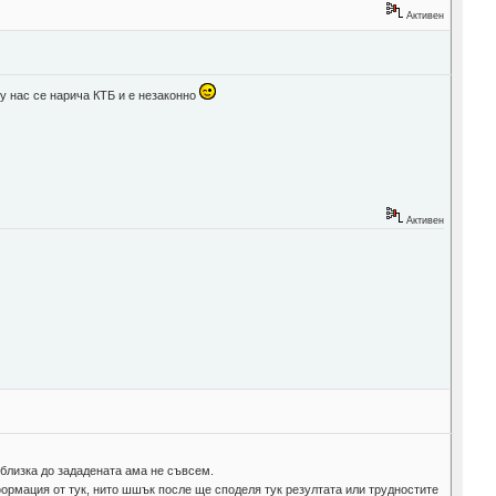
Активен
 у нас се нарича КТБ и е незаконно
Активен
 близка до зададената ама не съвсем.
ормация от тук, нито шшък после ще споделя тук резултата или трудностите