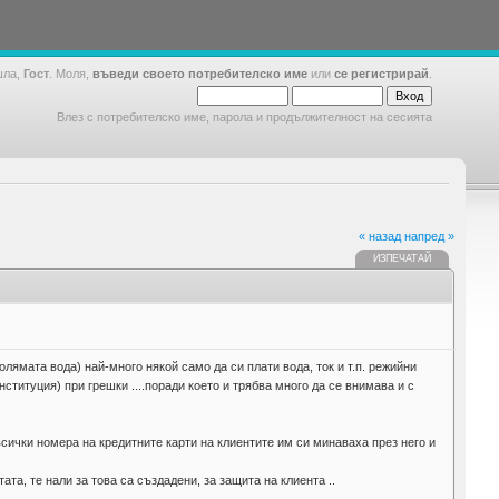
шла,
Гост
. Моля,
въведи своето потребителско име
или
се регистрирай
.
Влез с потребителско име, парола и продължителност на сесията
« назад
напред »
ИЗПЕЧАТАЙ
лямата вода) най-много някой само да си плати вода, ток и т.п. режийни
нституция) при грешки ....поради което и трябва много да се внимава и с
сички номера на кредитните карти на клиентите им си минаваха през него и
та, те нали за това са създадени, за защита на клиента ..