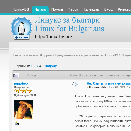
Linux-BG
Начало
Помощ
Търси
Календар
Вход
Регистр
Linux за българи: Форуми
>
Предложения и въпроси относно Linux-BG
>
Предл
Страници:
1
2
3
[
4
]
Надолу
Автор
Тема: Сайтът и ние сме длъжници ... спо
remotexx
Re: Сайтът и ние сме длъж
Напреднали
«
Отговор #45 -:
Feb 23, 2020, 17
Публикации: 5881
Така е Гога, ама защо намесваш банк
разноски за по под 100ка през онлайн
дебитни карти и по бензиностанциите
За 20 годишните приложения не знам 
всеки месец си им подновяваше авто
Всичко е на доверие, а ако има нещо