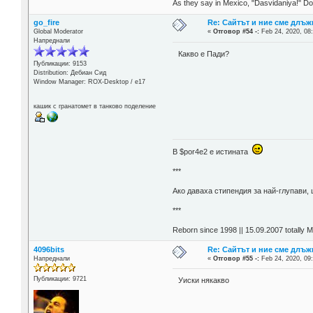
As they say in Mexico, "Dasvidaniya!" Dow
go_fire
Re: Сайтът и ние сме длъж
Global Moderator
«
Отговор #54 -:
Feb 24, 2020, 08
Напреднали
Какво е Пади?
Публикации: 9153
Distribution: Дебиан Сид
Window Manager: ROX-Desktop / е17
кашик с гранатомет в танково поделение
В $por4e2 e истината
***
Aко даваха стипендия за най-глупави,
***
Reborn since 1998 || 15.09.2007 totally 
4096bits
Re: Сайтът и ние сме длъж
Напреднали
«
Отговор #55 -:
Feb 24, 2020, 09
Публикации: 9721
Уиски някакво