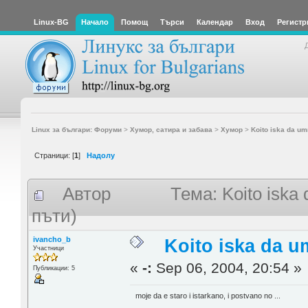
Linux-BG
Начало
Помощ
Търси
Календар
Вход
Регистр
Linux за българи: Форуми
>
Хумор, сатира и забава
>
Хумор
>
Koito iska da um
Страници: [
1
]
Надолу
Автор
Тема: Koito iska
пъти)
ivancho_b
Koito iska da u
Участници
«
-:
Sep 06, 2004, 20:54 »
Публикации: 5
moje da e staro i istarkano, i postvano no ...