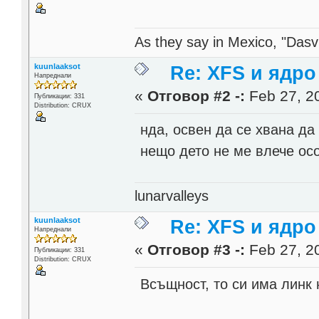
As they say in Mexico, "Dasvi
kuunlaaksot
Re: XFS и ядро 
Напреднали
«
Отговор #2 -:
Feb 27, 20
Публикации: 331
Distribution: CRUX
нда, освен да се хвана да
нещо дето не ме влече ос
lunarvalleys
kuunlaaksot
Re: XFS и ядро 
Напреднали
«
Отговор #3 -:
Feb 27, 20
Публикации: 331
Distribution: CRUX
Всъщност, то си има линк 