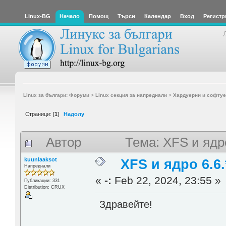
Linux-BG
Начало
Помощ
Търси
Календар
Вход
Регистр
Linux за българи: Форуми
>
Linux секция за напреднали
>
Хардуерни и софтуе
Страници: [
1
]
Надолу
Автор
Тема: XFS и ядр
kuunlaaksot
XFS и ядро 6.6.
Напреднали
«
-:
Feb 22, 2024, 23:55 »
Публикации: 331
Distribution: CRUX
Здравейте!