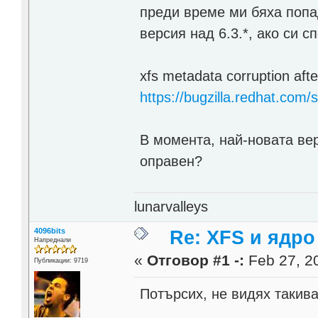
преди време ми бяха попа
версия над 6.3.*, ако си 
xfs metadata corruption afte
https://bugzilla.redhat.co
В момента, най-новата вер
оправен?
lunarvalleys
4096bits
Re: XFS и ядро 
Напреднали
«
Отговор #1 -:
Feb 27, 20
Публикации: 9719
Потърсих, не видях такив