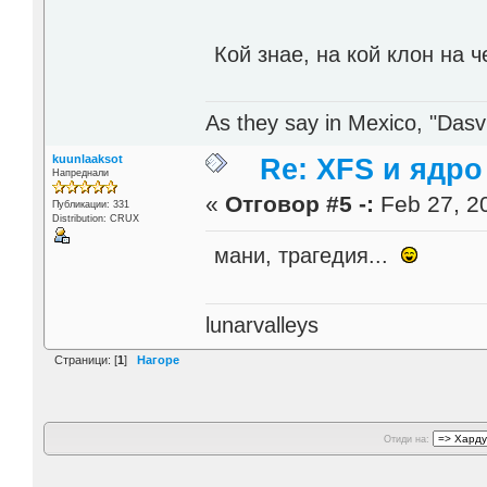
Кой знае, на кой клон на 
As they say in Mexico, "Dasvi
kuunlaaksot
Re: XFS и ядро 
Напреднали
«
Отговор #5 -:
Feb 27, 20
Публикации: 331
Distribution: CRUX
мани, трагедия...
lunarvalleys
Страници: [
1
]
Нагоре
Отиди на: