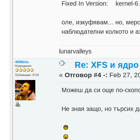
Fixed In Version: kernel-6.
оле, изкуфявам... но, мер
наблюдателни колкото и а
lunarvalleys
4096bits
Re: XFS и ядро 
Напреднали
«
Отговор #4 -:
Feb 27, 20
Публикации: 9719
Можеш да си още по-скоп
Не зная защо, но търсих д