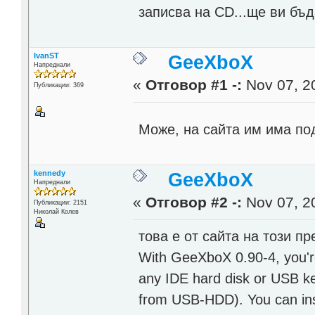
записва на CD...ще ви бъд
IvanST
GeeXboX
Напреднали
«
Отговор #1 -:
Nov 07, 20
Публикации: 369
Може, на сайта им има п
kennedy
GeeXboX
Напреднали
«
Отговор #2 -:
Nov 07, 20
Публикации: 2151
Николай Колев
това е от сайта на този пр
With GeeXboX 0.90-4, you're
any IDE hard disk or USB k
from USB-HDD). You can ins