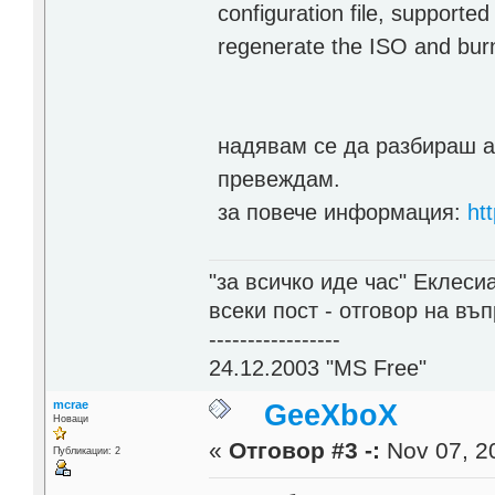
configuration file, supported
regenerate the ISO and bur
надявам се да разбираш а
превеждам.
за повече информация:
ht
"за всичко иде час" Еклесиа
всеки пост - отговор на въ
-----------------
24.12.2003 "MS Free"
mcrae
GeeXboX
Новаци
«
Отговор #3 -:
Nov 07, 20
Публикации: 2