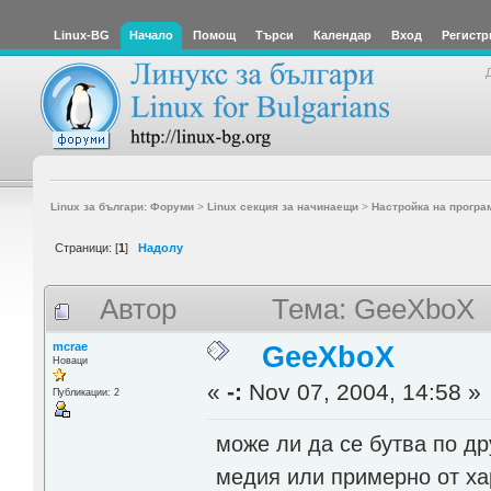
Linux-BG
Начало
Помощ
Търси
Календар
Вход
Регистр
Linux за българи: Форуми
>
Linux секция за начинаещи
>
Настройка на програ
Страници: [
1
]
Надолу
Автор
Тема: GeeXboX 
mcrae
GeeXboX
Новаци
«
-:
Nov 07, 2004, 14:58 »
Публикации: 2
може ли да се бутва по д
медия или примерно от ха