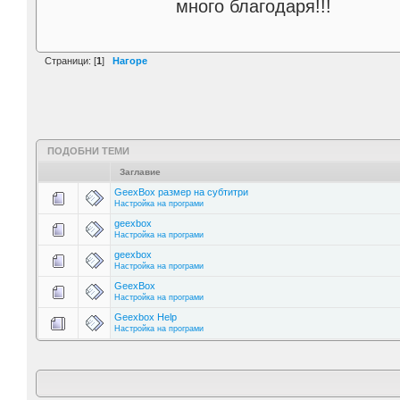
много благодаря!!!
Страници: [
1
]
Нагоре
ПОДОБНИ ТЕМИ
Заглавие
GeexBox размер на субтитри
Настройка на програми
geexbox
Настройка на програми
geexbox
Настройка на програми
GeexBox
Настройка на програми
Geexbox Help
Настройка на програми