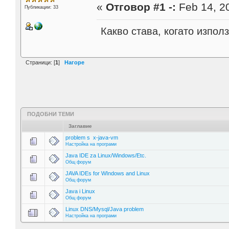
«
Отговор #1 -:
Feb 14, 20
Публикации: 33
Какво става, когато изпо
Страници: [
1
]
Нагоре
ПОДОБНИ ТЕМИ
Заглавие
problem s x-java-vm
Настройка на програми
Java IDE za Linux/Windows/Etc.
Общ форум
JAVA IDEs for WIndows and Linux
Общ форум
Java i Linux
Общ форум
Linux DNS/Mysql/Java problem
Настройка на програми