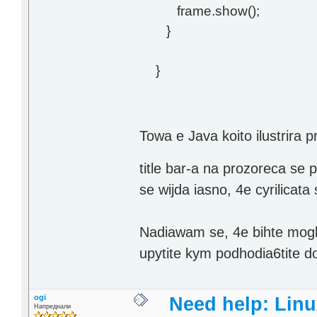
frame.show();
}
}
Towa e Java koito ilustrira
title bar-a na prozoreca se 
se wijda iasno, 4e cyrilicata
Nadiawam se, 4e bihte mogl
upytite kym podhodia6tite do
ogi
Need help: Lin
Напреднали