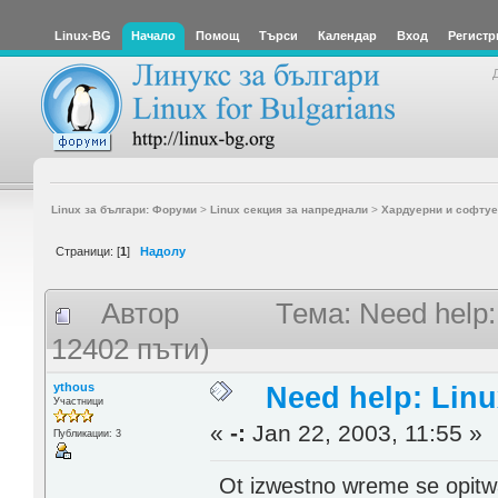
Linux-BG
Начало
Помощ
Търси
Календар
Вход
Регистр
Linux за българи: Форуми
>
Linux секция за напреднали
>
Хардуерни и софтуе
Страници: [
1
]
Надолу
Автор
Тема: Need help
12402 пъти)
ythous
Need help: Lin
Участници
«
-:
Jan 22, 2003, 11:55 »
Публикации: 3
Ot izwestno wreme se opitw