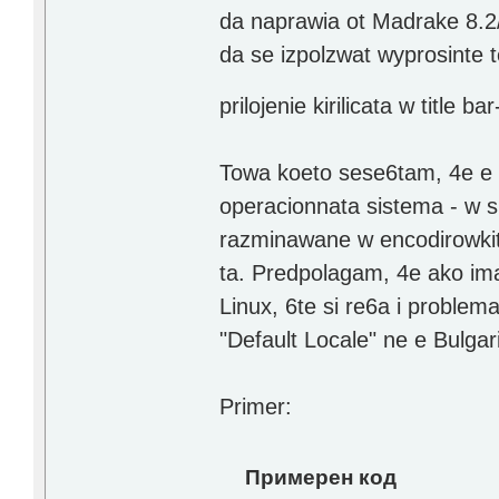
da naprawia ot Madrake 8.2/9
da se izpolzwat wyprosinte 
prilojenie kirilicata w title bar
Towa koeto sese6tam, 4e e wa
operacionnata sistema - w 
razminawane w encodirowkite
ta. Predpolagam, 4e ako ima
Linux, 6te si re6a i proble
"Default Locale" ne e Bulgar
Primer:
Примерен код