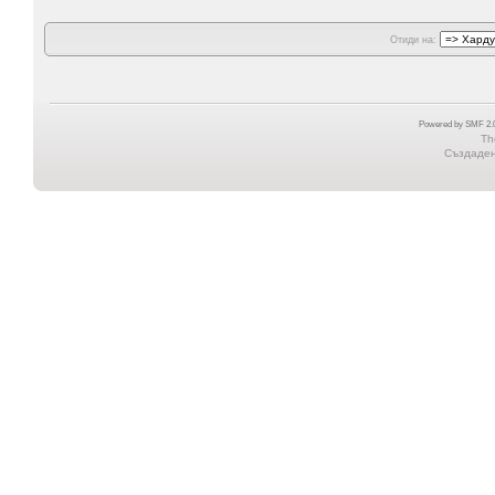
Отиди на:
Powered by SMF 2.0
Th
Създадена