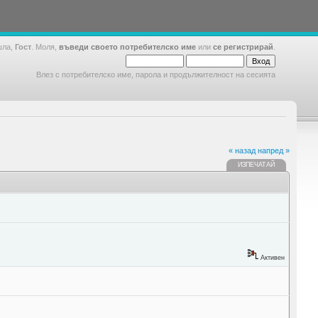
шла,
Гост
. Моля,
въведи своето потребителско име
или
се регистрирай
.
Влез с потребителско име, парола и продължителност на сесията
« назад
напред »
ИЗПЕЧАТАЙ
Активен