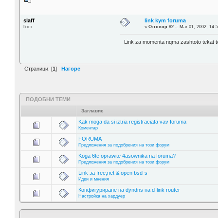
slaff
link kym foruma
Гост
«
Отговор #2 -:
Mar 01, 2002, 14:5
Link za momenta nqma zashtoto tekat te
Страници: [
1
]
Нагоре
ПОДОБНИ ТЕМИ
Заглавие
Kak moga da si iztria registraciata vav foruma
Коментар
FORUMA
Предложения за подобрения на този форум
Koga 6te oprawite 4asownika na foruma?
Предложения за подобрения на този форум
Link за free,net & open bsd-s
Идеи и мнения
Конфигуриране на dyndns на d-link router
Настройка на хардуер