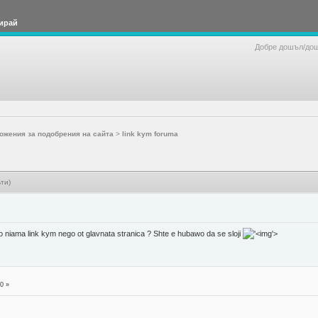
ирай
Добре дошъл/до
ожения за подобрения на сайта
>
link kym foruma
ти)
niama link kym nego ot glavnata stranica ? Shte e hubawo da se sloji
'>
0 »