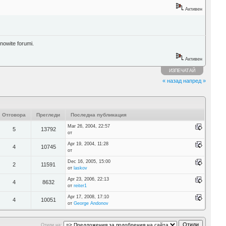
Активен
nowite forumi.
Активен
ИЗПЕЧАТАЙ
« назад
напред »
Отговора
Прегледи
Последна публикация
Mar 26, 2004, 22:57
5
13792
от
Apr 19, 2004, 11:28
4
10745
от
Dec 16, 2005, 15:00
2
11591
от
laskov
Apr 23, 2006, 22:13
4
8632
от
reiter1
Apr 17, 2008, 17:10
4
10051
от
George Andonov
Отиди на: