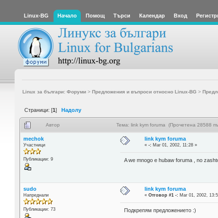
Linux-BG
Начало
Помощ
Търси
Календар
Вход
Регистр
Linux за българи: Форуми
>
Предложения и въпроси относно Linux-BG
>
Предл
Страници: [
1
]
Надолу
Автор
Тема: link kym foruma (Прочетена 28588 пъ
mechok
link kym foruma
Участници
«
-:
Mar 01, 2002, 11:28 »
Публикации: 9
A we mnogo e hubaw foruma , no zashto 
sudo
link kym foruma
Напреднали
«
Отговор #1 -:
Mar 01, 2002, 13:5
Публикации: 73
Подкрепям предложението :)