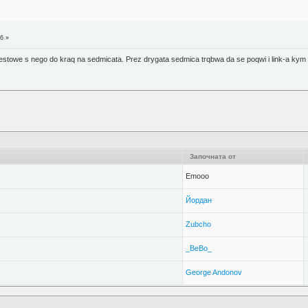
6 »
stowe s nego do kraq na sedmicata. Prez drygata sedmica trqbwa da se poqwi i link-a kym 
Започната от
Emooo
Йордан
Zubcho
_BeBo_
George Andonov