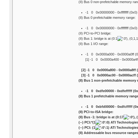
(II) Bus 0 non-prefetchable memory ran
-1 0 0x00000000 - 0xffffffff (0x0
(II) Bus 0 prefetchable memory range:
-1 0 0x00000000 - 0xffffffff (0x0
(II) PCI-to-PCI bridge:
(II) Bus 1: bridge is at (0:1
), (0,1
(II) Bus 1 I/O range:
-1 0 0x0000a000 - 0x0000a0ff (0
[1] -1 0 0x0000a400 - 0x0000a4ff
[2] -1 0 0x0000a800 - 0x0000a8ff (
[3] -1 0 0x0000ac00 - 0x0000acff (
(II) Bus 1 non-prefetchable memory 
-1 0 0xdfe00000 - 0xdfefffff (0
(II) Bus 1 prefetchable memory rang
-1 0 0xbfd00000 - 0xdfcfffff (
(II) PCI-to-ISA bridge:
(II) Bus -1: bridge is at (0:17
),
(--) PCI:*(1
:0) ATI Technologie
(--) PCI: (1
:1) ATI Technologie
(II) Addressable bus resource ranges