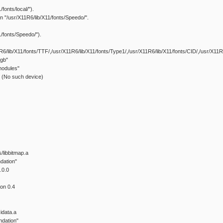
fonts/local/").
 in "/usr/X11R6/lib/X11/fonts/Speedo/".
/fonts/Speedo/").
R6/lib/X11/fonts/TTF/,/usr/X11R6/lib/X11/fonts/Type1/,/usr/X11R6/lib/X11/fonts/CID/,/usr/X11R6/l
rgb"
modules"
 (No such device)
s/libbitmap.a
dation"
.0.0
on 0.4
cidata.a
ndation"