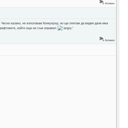
Активен
. Чесно казано, не използвам Конкуерър, но ще опитам да видия дали има
шрифтовете, който още не съм оправил.
Активен