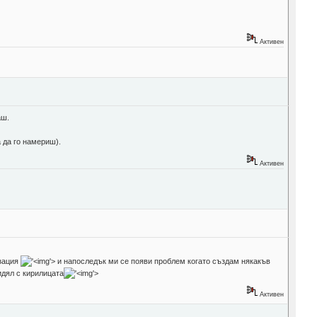
Активен
аш.
а да го намериш).
Активен
изация
'>
и напоследък ми се появи проблем когато създам някакъв
идял с кирилицата
'>
Активен