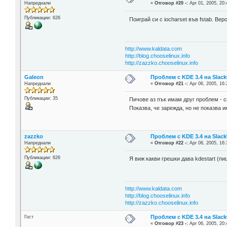
Напреднали
«
Отговор #20 -:
Apr 01, 2005, 20:
Публикации: 626
Поиграй си с iocharset във fstab. Ве
http://www.kaldata.com
http://blog.chooselinux.info
http://zazzko.chooselinux.info
Galeon
Проблем с KDE 3.4 на Slack
Напреднали
«
Отговор #21 -:
Apr 06, 2005, 16:
Публикации: 35
Пичове аз пък имам друг проблем - с
Показва, че зарежда, но не показва 
zazzko
Проблем с KDE 3.4 на Slack
Напреднали
«
Отговор #22 -:
Apr 06, 2005, 16:
Публикации: 626
Я виж какви грешки дава kdestart (пиш
http://www.kaldata.com
http://blog.chooselinux.info
http://zazzko.chooselinux.info
Проблем с KDE 3.4 на Slack
Гост
«
Отговор #23 -:
Apr 06, 2005, 20: