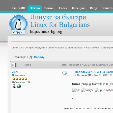
Linux-BG
Начало
Помощ
Търси
Календар
Вход
Регистр
Linux за българи: Форуми
>
Linux секция за начинаещи
>
Настройка на програ
Страници:
1
[
2
]
Надолу
Автор
Тема: Проблем с KDE 3.4 на Slackware-Cur
ZEN
Проблем с KDE 3.4 на Slack
Напреднали
«
Отговор #15 -:
Mar 31, 2005, 09
Публикации: 159
Цитат
(philip @ Март 31 2005,01
'>
e добре 
\
ами не... просто си го пише (вече не