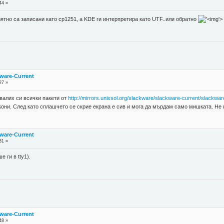
44 »
роятно са записани като cp1251, а KDE ги интерпретира като UTF..или обратно
'>
ware-Current
27 »
валих си всички пакети от
http://mirrors.unixsol.org/slackware/slackware-current/slackwar
икони. След като сплашчето се скрие екрана е сив и мога да мърдам само мишката. Не 
ware-Current
31 »
е ги в tty1).
ware-Current
48 »