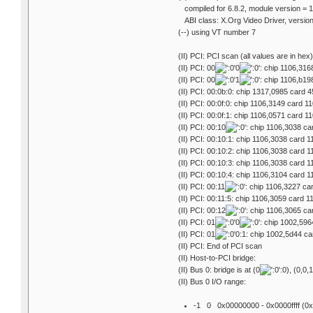
compiled for 6.8.2, module version = 1
ABI class: X.Org Video Driver, version
(--) using VT number 7
(II) PCI: PCI scan (all values are in hex
(II) PCI: 00
0
: chip 1106,316
(II) PCI: 00
1
: chip 1106,b19
(II) PCI: 00:0b:0: chip 1317,0985 card 
(II) PCI: 00:0f:0: chip 1106,3149 card 
(II) PCI: 00:0f:1: chip 1106,0571 card 
(II) PCI: 00:10
: chip 1106,3038 ca
(II) PCI: 00:10:1: chip 1106,3038 card 
(II) PCI: 00:10:2: chip 1106,3038 card 
(II) PCI: 00:10:3: chip 1106,3038 card 
(II) PCI: 00:10:4: chip 1106,3104 card 
(II) PCI: 00:11
: chip 1106,3227 ca
(II) PCI: 00:11:5: chip 1106,3059 card 
(II) PCI: 00:12
: chip 1106,3065 ca
(II) PCI: 01
0
: chip 1002,596
(II) PCI: 01
0:1: chip 1002,5d44 ca
(II) PCI: End of PCI scan
(II) Host-to-PCI bridge:
(II) Bus 0: bridge is at (0
:0), (0,0
(II) Bus 0 I/O range:
-1 0 0x00000000 - 0x0000ffff (0x