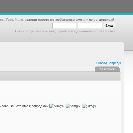
шла,
Гост
. Моля,
въведи своето потребителско име
или
се регистрирай
.
Влез с потребителско име, парола и продължителност на сесията
« назад
напред »
ИЗПЕЧАТАЙ
/kcore. Защото има к-отпред ли?
'>
'>
'>