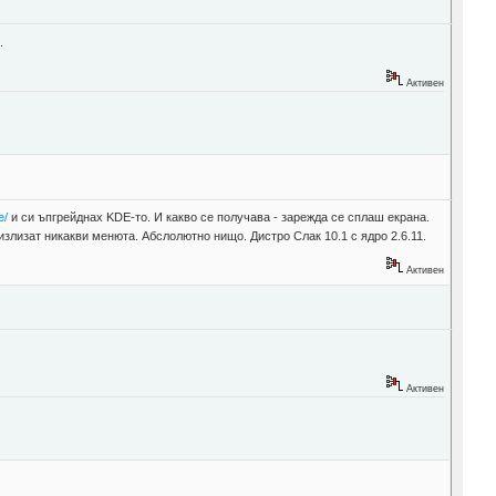
.
Активен
e/
и си ъпгрейднах KDE-то. И какво се получава - зарежда се сплаш екрана.
излизат никакви менюта. Абслолютно нищо. Дистро Слак 10.1 с ядро 2.6.11.
Активен
Активен