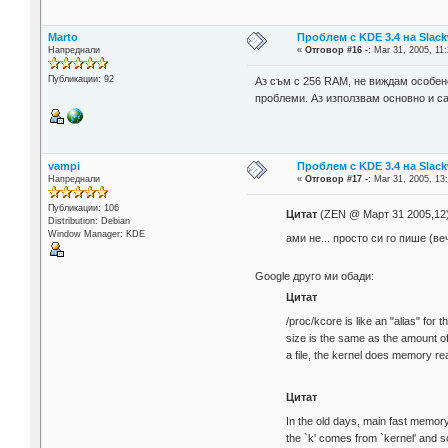
Marto
Проблем с KDE 3.4 на Slack
Напреднали
«
Отговор #16 -:
Mar 31, 2005, 11:
Публикации: 92
Аз съм с 256 RAM, не виждам особен
проблеми. Аз използвам основно и с
vampi
Проблем с KDE 3.4 на Slack
Напреднали
«
Отговор #17 -:
Mar 31, 2005, 13:
Публикации: 106
Цитат
(ZEN @ Март 31 2005,12
Distribution: Debian
Window Manager: KDE
ами не... просто си го пише (ве
Google друго ми обади:
Цитат
/proc/kcore is like an "alias" for
size is the same as the amount o
a file, the kernel does memory re
Цитат
In the old days, main fast memory 
the `k' comes from `kernel' and s