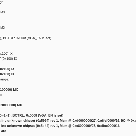
ge:
) MX
) MX
,1), BCTRL: 0x000f (VGA_EN is set)
x100) IX
 (0x100) IX
0x100) IX
0x100) IX
range:
x100000) MX
e:
0x20000000) MX
 (0,-1,-1), BCTRL: 0x0008 (VGA_EN is set)
s Inc unknown chipset (0x5964) rev 1, Mem @ 0xd0000000/27, 0xdfef0000/16, I/O @ 0x
s Inc unknown chipset (0x5d44) rev 1, Mem @ 0xc8000000/27, 0xdfee0000/16
 are