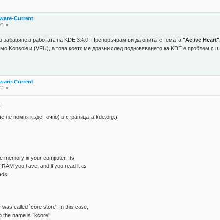
ware-Current
21 »
о забавяне в работата на KDE 3.4.0. Препоръчвам ви да опитате темата
"Active Heart"
амо Konsole и (VFU), а това което ме дразни след подновяването на KDE е проблем с 
ware-Current
11 »
)
че не помня къде точно) в страницата kde.org:)
 the memory in your computer. Its
f RAM you have, and if you read it as
ads.
was called `core store'. In this case,
o the name is `kcore'.