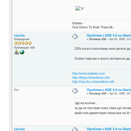
Debian -
One Distro To Rule Them All...
zazzko
Проблем с KDE 3.4 на Slack
Напреднали
«
Отговор #18 -:
Apr 01, 2005, 13:
Публикации: 626
ZEN когато използваш мои цитати да 
Освен това ми е много интересно да м
http://www.kaldata.com
http://blog.chooselinux.info
http://zazzko.chooselinux.info
Проблем с KDE 3.4 на Slack
Гост
«
Отговор #19 -:
Apr 01, 2005, 16:
здр на всички...
за да не поствам нова тема ще питам
файл или директория написана на бг
zazzko
Проблем с KDE 3.4 на Slack