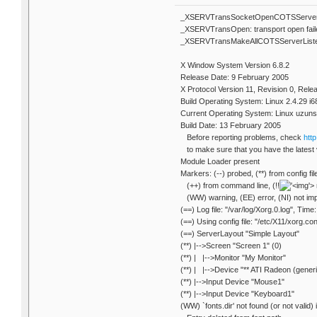
_XSERVTransSocketOpenCOTSServer: U
_XSERVTransOpen: transport open faile
_XSERVTransMakeAllCOTSServerListeners
X Window System Version 6.8.2
Release Date: 9 February 2005
X Protocol Version 11, Revision 0, Rele
Build Operating System: Linux 2.4.29 i6
Current Operating System: Linux uzuns
Build Date: 13 February 2005
Before reporting problems, check
http
to make sure that you have the latest 
Module Loader present
Markers: (--) probed, (**) from config file
(++) from command line, (!!
'>
(WW) warning, (EE) error, (NI) not im
(==) Log file: "/var/log/Xorg.0.log", Ti
(==) Using config file: "/etc/X11/xorg.con
(==) ServerLayout "Simple Layout"
(**) |-->Screen "Screen 1" (0)
(**) | |-->Monitor "My Monitor"
(**) | |-->Device "** ATI Radeon (
(**) |-->Input Device "Mouse1"
(**) |-->Input Device "Keyboard1"
(WW) `fonts.dir' not found (or not valid) 