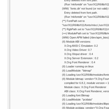
Entry deleted from font path.
(Run 'mkfontdir' on "/usr/X11R6/lib/X11/
(WW) `fonts.dir' not found (or not valid)
Entry deleted from font path.
(Run 'mkfontdir' on "/usr/X11R6/lib/X11
(**) FontPath set to
"/usr/X11R6/lib/X11/fonts/misc/,/usr/X11
(**) RgbPath set to "/usr/X11R6/lib/X11/
(==) ModulePath set to "/usr/X11R6/lib/
(WW) Open APM failed (/dev/apm_bios)
(II) Module ABI versions:
X.Org ANSI C Emulation: 0.2
X.Org Video Driver: 0.7
X.Org XInput driver : 0.4
X.Org Server Extension : 0.2
X.Org Font Renderer : 0.4
(II) Loader running on linux
(II) LoadModule: "bitmap"
(II) Loading /usr/X11R6/lib/modules/font
(II) Module bitmap: vendor="X.Org Foun
compiled for 6.8.2, module version = 1
Module class: X.Org Font Renderer
ABI class: X.Org Font Renderer, versi
(II) Loading font Bitmap
(II) LoadModule: "pcidata"
(II) Loading /usr/X11R6/lib/modules/libp
(II) Module pcidata: vendor="X.Org Fou