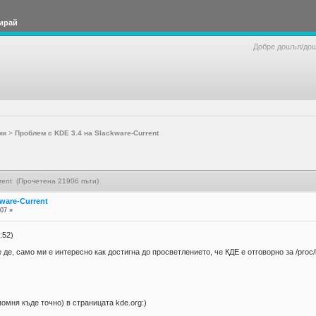
ирай
Добре дошъл/до
ми
>
Проблем с KDE 3.4 на Slackware-Current
rent (Прочетена 21906 пъти)
ware-Current
:07 »
:52)
де, само ми е интересно как достигна до просветлението, че КДЕ е отговорно за /proc
 помня къде точно) в страницата kde.org:)