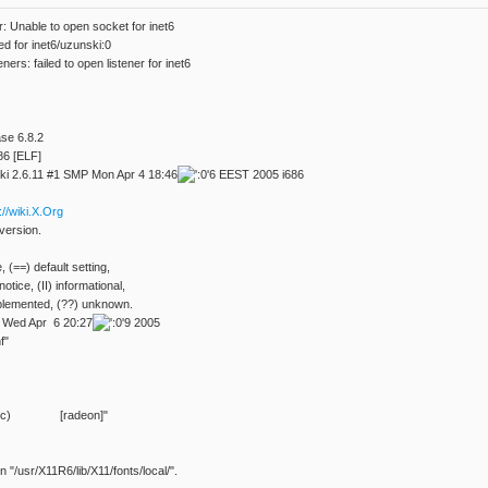
nable to open socket for inet6
d for inet6/uzunski:0
: failed to open listener for inet6
ase 6.8.2
86 [ELF]
ki 2.6.11 #1 SMP Mon Apr 4 18:46
6 EEST 2005 i686
://wiki.X.Org
version.
, (==) default setting,
notice, (II) informational,
plemented, (??) unknown.
me: Wed Apr 6 20:27
9 2005
f"
generic) [radeon]"
in "/usr/X11R6/lib/X11/fonts/local/".