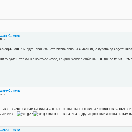
ware-Current
42 »
се обръщаш към друг човек (защото zizzko явно не е моя ник) е хубаво да се уточняв
и го дадеш тоя линк в който се казва, че /proc/kcore е файл на KDE (не се мъчи...ням
ware-Current
59 »
 тука... значи ползвам кирилицата от контролния панел на кде 3.4+corefonts за българ
 ми излизат
'>
?
'>
вместо текста, иначе други проблеми до сега не сам в
ware-Current