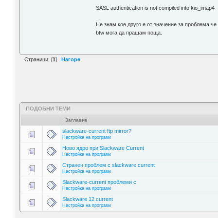
SASL authentication is not compiled into kio_imap4
Не знам кое друго е от значение за проблема че 
btw мога да пращам поща.
Страници: [
1
]
Нагоре
ПОДОБНИ ТЕМИ
Заглавие
slackware-current ftp mirror?
Настройка на програми
Ново ядро при Slackware Current
Настройка на програми
Странен проблем с slackware current
Настройка на програми
Slackware-current проблеми с
Настройка на програми
Slackware 12 current
Настройка на програми