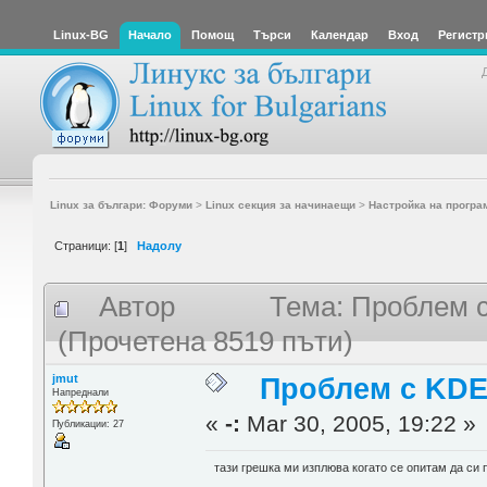
Linux-BG
Начало
Помощ
Търси
Календар
Вход
Регистр
Linux за българи: Форуми
>
Linux секция за начинаещи
>
Настройка на програ
Страници: [
1
]
Надолу
Автор
Тема: Проблем с
(Прочетена 8519 пъти)
jmut
Проблем с KDE 
Напреднали
«
-:
Mar 30, 2005, 19:22 »
Публикации: 27
тази грешка ми изплюва когато се опитам да си 