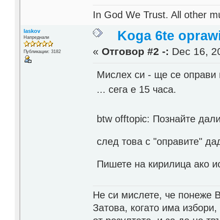
In God We Trust. All other mu
laskov
Koga 6te opraw
Напреднали
«
Отговор #2 -:
Dec 16, 20
Публикации: 3182
Мислех си - ще се оправи 
... сега е 15 часа.
btw offtopic: Познайте да
след това с "оправите" да
Пишете на кирилица ако и
Не си мислете, че понеже 
Затова, когато има избори,