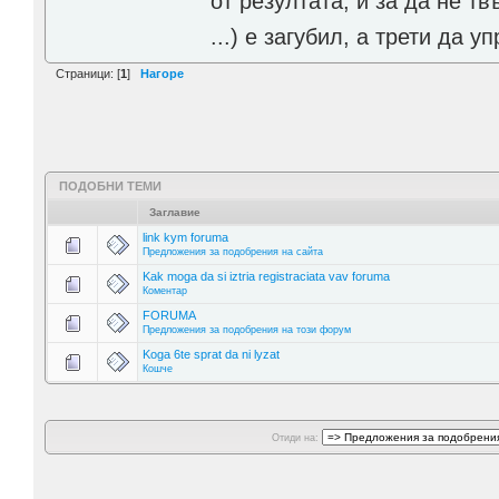
от резултата, и за да не тв
...) е загубил, а трети да
Страници: [
1
]
Нагоре
ПОДОБНИ ТЕМИ
Заглавие
link kym foruma
Предложения за подобрения на сайта
Kak moga da si iztria registraciata vav foruma
Коментар
FORUMA
Предложения за подобрения на този форум
Koga 6te sprat da ni lyzat
Кошче
Отиди на: