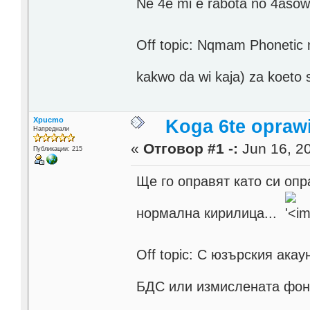
Ne 4e mi e rabota no 4asow
Off topic: Nqmam Phonetic
kakwo da wi kaja) za koet
Xpucmo
Koga 6te opraw
Напреднали
«
Отговор #1 -:
Jun 16, 20
Публикации: 215
Ще го оправят като си оп
нормална кирилица...
Off topic: С юзърския ака
БДС или измислената фоне