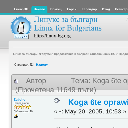
Linux-BG
Начало
Помощ
Търси
Календар
Вход
Регистр
Linux за българи: Форуми
>
Предложения и въпроси относно Linux-BG
>
Предл
Страници: [
1
]
Надолу
Автор
Тема: Koga 6te o
(Прочетена 11649 пъти)
Zubcho
Koga 6te opraw
Напреднали
«
-:
May 20, 2005, 10:53 »
Публикации: 16