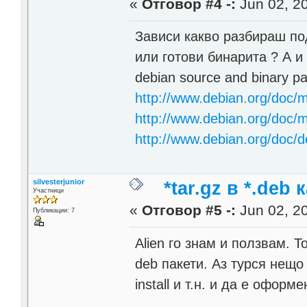
«
Отговор #4 -:
Jun 02, 20
Зависи какво разбираш под
или готови бинарита ? А и 
debian source and binary p
http://www.debian.org/doc/
http://www.debian.org/doc/
http://www.debian.org/doc/d
silvesterjunior
*tar.gz в *.deb 
Участници
«
Отговор #5 -:
Jun 02, 20
Публикации: 7
Alien го знам и ползвам. 
deb пакети. Аз турся нещ
install и т.н. и да е оформ