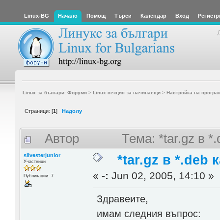
Linux-BG
Начало
Помощ
Търси
Календар
Вход
Регистр
Linux за българи: Форуми
>
Linux секция за начинаещи
>
Настройка на програ
Страници: [
1
]
Надолу
Автор
Тема: *tar.gz в 
silvesterjunior
*tar.gz в *.deb 
Участници
«
-:
Jun 02, 2005, 14:10 »
Публикации: 7
Здравеите,
имам следния въпрос: