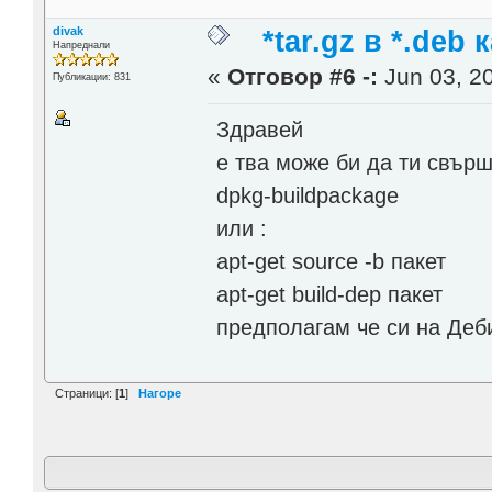
divak
*tar.gz в *.deb 
Напреднали
«
Отговор #6 -:
Jun 03, 20
Публикации: 831
Здравей
е тва може би да ти свърш
dpkg-buildpackage
или :
apt-get source -b пакет
apt-get build-dep пакет
предполагам че си на Деб
Страници: [
1
]
Нагоре