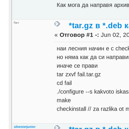
Как мога да направя архив
Гост
*tar.gz в *.deb 
«
Отговор #1 -:
Jun 02, 20
наи лесния начин е с check
но няма как да си направ
иначе се прави
tar zxvf fail.tar.gz
cd fail
./configure --s kakvoto iska
make
checkinstall // za razlika ot 
silvesterjunior