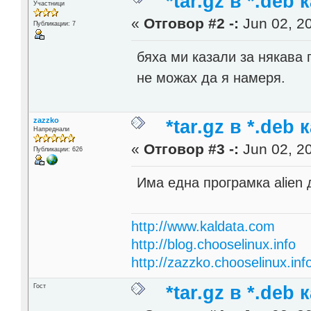
*tar.gz в *.deb 
Участници
«
Отговор #2 -:
Jun 02, 20
Публикации: 7
бяха ми казали за някава 
не можах да я намеря.
zazzko
*tar.gz в *.deb 
Напреднали
«
Отговор #3 -:
Jun 02, 20
Публикации: 626
Има една програмка alien 
http://www.kaldata.com
http://blog.chooselinux.info
http://zazzko.chooselinux.inf
Гост
*tar.gz в *.deb 