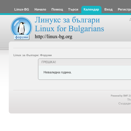
Linux-BG
Начало
Помощ
Търси
Календар
Вход
Регистр
Linux за българи: Форуми
ГРЕШКА!
Невалидна година.
Powered by SMF 2.0
Th
Създаден