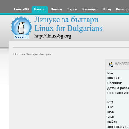
Linux-BG
Начало
Помощ
Търси
Календар
Вход
Регистр
Linux за българи: Форуми
НАКРАТКО
Име:
Мнения:
Позиция:
Дата на реги
Последно Ак
ICQ:
AIM:
MSN:
YIM:
Мейл:
Уеб страница