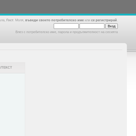
шла,
Гост
. Моля,
въведи своето потребителско име
или
се регистрирай
.
Влез с потребителско име, парола и продължителност на сесията
/ТЕКСТ