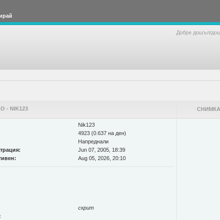
ирай
Добре дошъл/до
 - NIK123
СНИМКА
Nik123
4923 (0.637 на ден)
Напреднали
страция:
Jun 07, 2005, 18:39
тивен:
Aug 05, 2026, 20:10
скрит
: