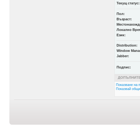
Текущ статус:
Пол:
Възраст:
Местонахожд
Локално Вре
Език:
Distribution:
Window Mana
Jabber:
Подпис:
ДОПЪЛНИТЕ
Показване на п
Показвай общи 