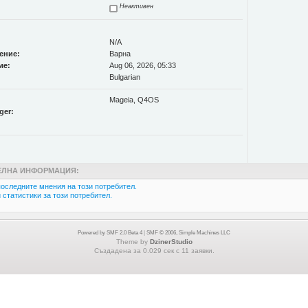
Неактивен
N/A
ение:
Варна
ме:
Aug 06, 2026, 05:33
Bulgarian
Mageia, Q4OS
ger:
ЛНА ИНФОРМАЦИЯ:
оследните мнения на този потребител.
статистики за този потребител.
Powered by SMF 2.0 Beta 4
|
SMF © 2006, Simple Machines LLC
Theme by
DzinerStudio
Създадена за 0.029 сек с 11 заявки.