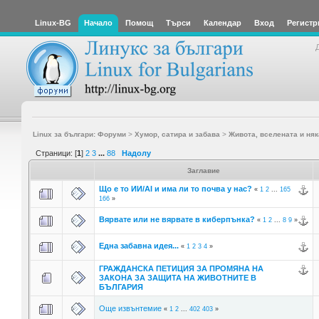
Linux-BG
Начало
Помощ
Търси
Календар
Вход
Регистр
Linux за българи: Форуми
>
Хумор, сатира и забава
>
Живота, вселената и няк
Страници: [
1
]
2
3
...
88
Надолу
Заглавие
Що е то ИИ/AI и има ли то почва у нас?
«
1
2
...
165
166
»
Вярвате или не вярвате в киберпънка?
«
1
2
...
8
9
»
Една забавна идея...
«
1
2
3
4
»
ГРАЖДАНСКА ПЕТИЦИЯ ЗА ПРОМЯНА НА
ЗАКОНА ЗА ЗАЩИТА НА ЖИВОТНИТЕ В
БЪЛГАРИЯ
Още извънтемие
«
1
2
...
402
403
»