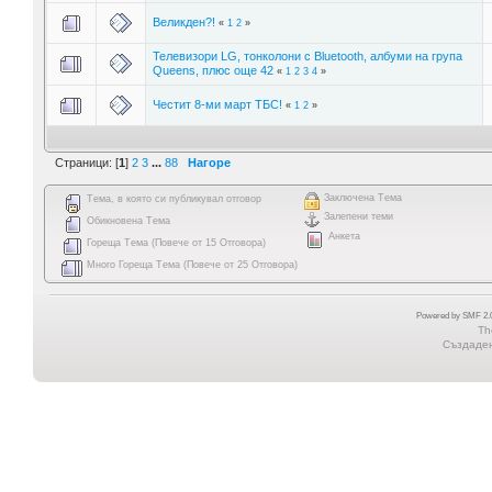
Великден?!
«
1
2
»
Телевизори LG, тонколони с Bluetooth, албуми на група
Queens, плюс още 42
«
1
2
3
4
»
Честит 8-ми март ТБС!
«
1
2
»
Страници: [
1
]
2
3
...
88
Нагоре
Заключена Тема
Тема, в която си публикувал отговор
Залепени теми
Обикновена Тема
Анкета
Гореща Тема (Повече от 15 Отговора)
Много Гореща Тема (Повече от 25 Отговора)
Powered by SMF 2.0
Th
Създадена