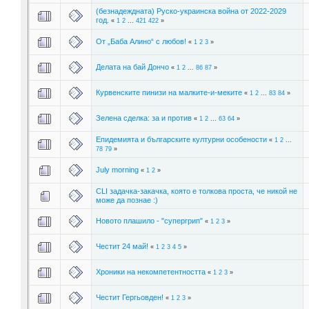
(безнадеждната) Руско-украинска война от 2022-2029
год.
«
1
2
...
421
422
»
От „Баба Алино“ с любов!
«
1
2
3
»
Делата на бай Дончо
«
1
2
...
86
87
»
Курвенските пинизи на малките-и-меките
«
1
2
...
83
84
»
Зелена сделка: за и против
«
1
2
...
63
64
»
Епидемията и българските културни особености
«
1
2
...
78
79
»
July morning
«
1
2
»
CLI задачка-закачка, която е толкова проста, че никой не
може да познае :)
Новото плашило - "супергрип"
«
1
2
3
»
Честит 24 май!
«
1
2
3
4
5
»
Хроники на некомпетентността
«
1
2
3
»
Честит Гергьовден!
«
1
2
3
»