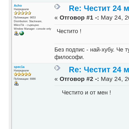
Acho
Re: Честит 24 
Напреднали
«
Отговор #1 -:
May 24, 2
Публикации: 9653
Distribution: Slackware,
MikroTik - сървърно
Window Manager: console only
Честито !
Без подпис - най-хубу. Че 
философи.
spec1a
Re: Честит 24 
Напреднали
«
Отговор #2 -:
May 24, 2
Публикации: 6986
Честито и от мен !