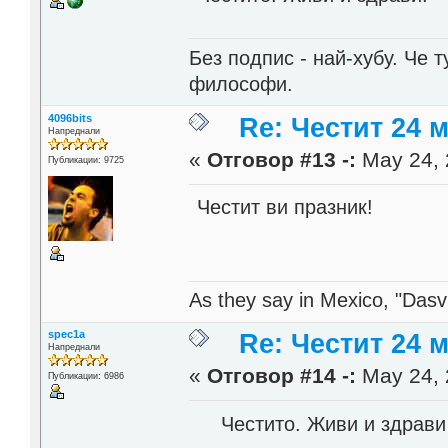
Без подпис - най-хубу. Че 
философи.
4096bits
Re: Честит 24 
Напреднали
«
Отговор #13 -:
May 24, 
Публикации: 9725
Честит ви празник!
As they say in Mexico, "Dasvi
spec1a
Re: Честит 24 
Напреднали
«
Отговор #14 -:
May 24, 
Публикации: 6986
Честито. Живи и здрави 