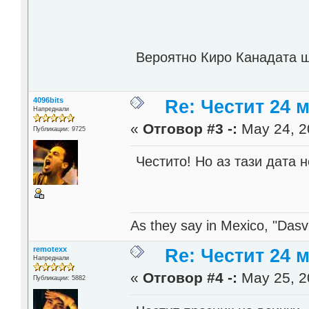
Вероятно Киро Канадата щ
4096bits
Re: Честит 24 
Напреднали
«
Отговор #3 -:
May 24, 2
Публикации: 9725
Честито! Но аз тази дата 
As they say in Mexico, "Dasvi
remotexx
Re: Честит 24 
Напреднали
«
Отговор #4 -:
May 25, 2
Публикации: 5882