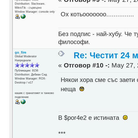
Distribution: Slackware,
MikroTik - сървърно
Window Manager: console only
Ох котьооооооо...............
Без подпис - най-хубу. Че 
философи.
go_fire
Re: Честит 24 
Global Moderator
Напреднали
«
Отговор #10 -:
May 27, 
Публикации: 9156
Distribution: Дебиан Сид
Някои хора сме със заети
Window Manager: ROX-
Desktop / е17
неща
кашик с гранатомет в танково
поделение
В $por4e2 e истината
***