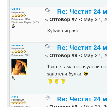
Nik123
Re: Честит 24 
Напреднали
«
Отговор #7 -:
May 27, 2
Публикации: 4930
Distribution: Mageia, Q4OS
Хубаво играят.
remotexx
Re: Честит 24 
Напреднали
«
Отговор #8 -:
May 27, 2
Публикации: 5882
Така е, ама незачулени по
запотени булки
Acho
Re: Честит 24 
Напреднали
«
Отговор #9 -:
May 27, 2
Публикации: 9653