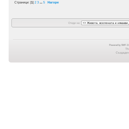
Страници: [
1
]
2
3
...
5
Нагоре
Отиди на:
Powered by SMF 2.0
Th
Създадена