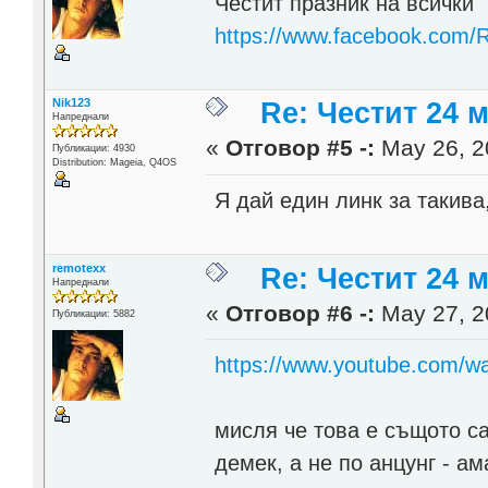
Честит празник на всички
https://www.facebook.com/
Nik123
Re: Честит 24 
Напреднали
«
Отговор #5 -:
May 26, 2
Публикации: 4930
Distribution: Mageia, Q4OS
Я дай един линк за такив
remotexx
Re: Честит 24 
Напреднали
«
Отговор #6 -:
May 27, 2
Публикации: 5882
https://www.youtube.com/
мисля че това е същото са
демек, а не по анцунг - ам