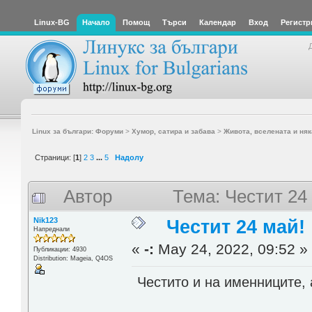
Linux-BG
Начало
Помощ
Търси
Календар
Вход
Регистр
Linux за българи: Форуми
>
Хумор, сатира и забава
>
Живота, вселената и няк
Страници: [
1
]
2
3
...
5
Надолу
Автор
Тема: Честит 24
Nik123
Честит 24 май!
Напреднали
«
-:
May 24, 2022, 09:52 »
Публикации: 4930
Distribution: Mageia, Q4OS
Честито и на именниците,