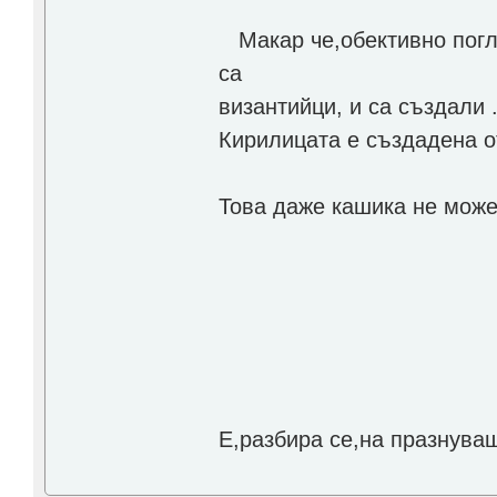
Макар че,обективно погле
са
византийци, и са създали .
Кирилицата е създадена от
Това даже кашика не може 
Е,разбира се,на празнува