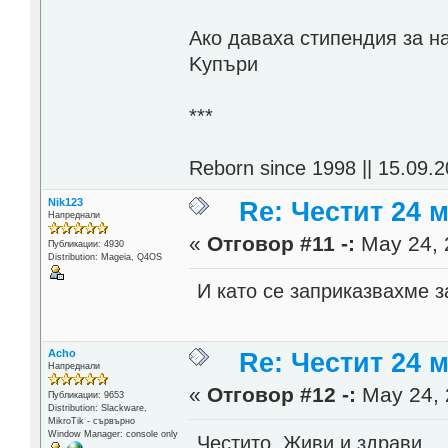
Aко даваха стипендия за н
Kупъри
***
Reborn since 1998 || 15.09.2
Nik123
Re: Честит 24 
Напреднали
«
Отговор #11 -:
May 24, 
Публикации: 4930
Distribution: Mageia, Q4OS
И като се заприказвахме з
Acho
Re: Честит 24 
Напреднали
«
Отговор #12 -:
May 24, 
Публикации: 9653
Distribution: Slackware,
MikroTik - сървърно
Window Manager: console only
Честито. Живи и здрави.