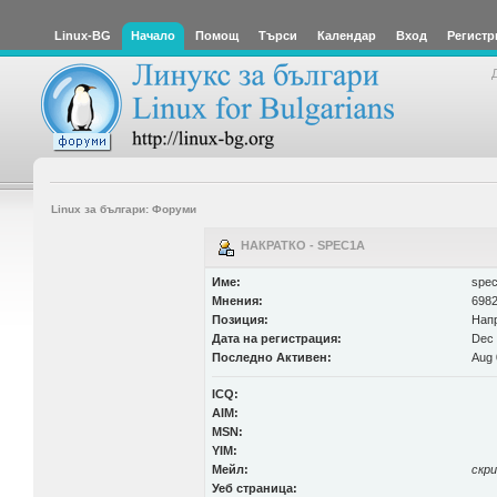
Linux-BG
Начало
Помощ
Търси
Календар
Вход
Регистр
Linux за българи: Форуми
НАКРАТКО - SPEC1A
Име:
spe
Мнения:
6982
Позиция:
Нап
Дата на регистрация:
Dec 
Последно Активен:
Aug 
ICQ:
AIM:
MSN:
YIM:
Мейл:
скр
Уеб страница: