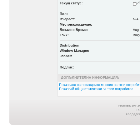
Текущ статус:
Н
Пол:
Възраст:
N/A
Местонахождение:
Локално Време:
Aug 
Език:
Bulg
Distribution:
Window Manager:
Jabber:
Подпис:
ДОПЪЛНИТЕЛНА ИНФОРМАЦИЯ:
Показване на последните мнения на този потребит
Показвай общи статистики за този потребител.
Powered by SMF 2.0
Th
Създадена