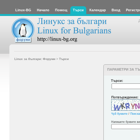
Linux-BG
Начало
Помощ
Търси
Календар
Вход
Регистр
Linux за българи: Форуми
>
Търси
ПАРАМЕТРИ ЗА Т
Търси:
Потвърждение:
Чуй буквите
/
Поиска
Напишете буквите ви