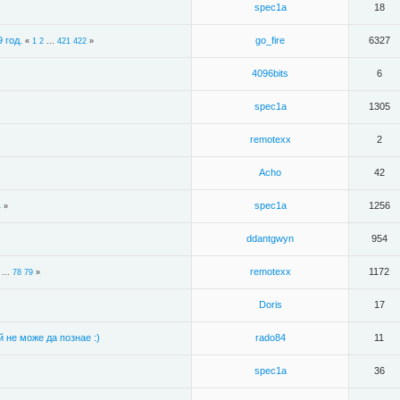
spec1a
18
 год.
go_fire
6327
«
1
2
...
421
422
»
4096bits
6
spec1a
1305
remotexx
2
Acho
42
spec1a
1256
4
»
ddantgwyn
954
remotexx
1172
...
78
79
»
Doris
17
й не може да познае :)
rado84
11
spec1a
36