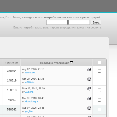
шла,
Гост
. Моля,
въведи своето потребителско име
или
се регистрирай
.
Влез с потребителско име, парола и продължителност на сесията
Прегледи
Последна публикация
Aug 07, 2026, 21:10
378864
от
remotexx
Oct 20, 2024, 17:38
148619
от
4096bits
May 13, 2014, 21:19
150618
от
Zubcho_
Mar 31, 2010, 00:48
49961
от
GattaNegra
Aug 07, 2026, 23:45
598542
от
go_fire