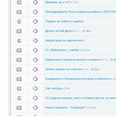
Държава, що е то?
«
1
2
»
(безнадеждната) Руско-украинска война от 2022-2029
Гледане на тубата и подобни
Делата на бай Дончо
«
1
2
...
87
88
»
Android враг на човечеството
От „Баба Алино“ с любов!
«
1
2
3
»
Курвенските пинизи на малките-и-меките
«
1
2
...
83
8
Зелена сделка: за и против
«
1
2
...
63
64
»
Епидемията и българските културни особености
«
1
2
July morning
«
1
2
»
CLI задачка-закачка, която е толкова проста, че нико
Новото плашило - "супергрип"
«
1
2
3
»