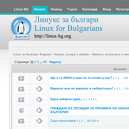
Linux-BG
Начало
Помощ
Търси
Календар
Вход
Регистр
Linux за българи: Форуми
>
Хумор, сатира и забава
>
Живота, вселената и няк
Страници: [
1
]
2
3
...
88
Надолу
Заглавие
Що е то ИИ/AI и има ли то почва у нас?
«
1
2
...
164
Вярвате или не вярвате в киберпънка?
«
1
2
...
8
9
Една забавна идея...
«
1
2
3
4
»
ГРАЖДАНСКА ПЕТИЦИЯ ЗА ПРОМЯНА НА ЗАКОН
БЪЛГАРИЯ
Още извънтемие
«
1
2
...
402
403
»