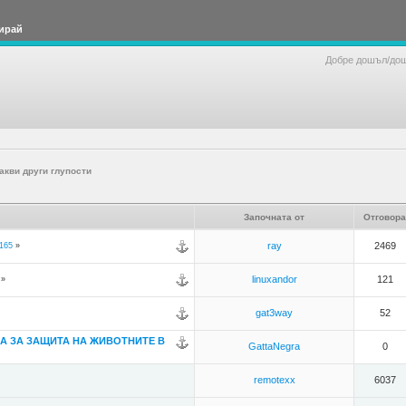
ирай
Добре дошъл/до
акви други глупости
Започната от
Отговора
ray
2469
165
»
linuxandor
121
»
gat3way
52
А ЗА ЗАЩИТА НА ЖИВОТНИТЕ В
GattaNegra
0
remotexx
6037