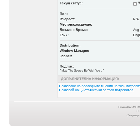
Текущ статус:
Н
Пол:
Възраст:
N/A
Местонахождение:
Локално Време:
Aug 
Език:
Engl
Distribution:
Window Manager:
Jabber:
Подпис:
" May The Source Be With You . "
ДОПЪЛНИТЕЛНА ИНФОРМАЦИЯ:
Показване на последните мнения на този потребит
Показвай общи статистики за този потребител.
Powered by SMF 2.0
Th
Създаден