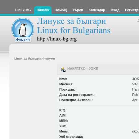
Linux-BG
Начало
Помощ
Търси
Календар
Вход
Регистр
Linux за българи: Форуми
НАКРАТКО - JOKE
Име:
JOK
Мнения:
537 
Позиция:
Нап
Дата на регистрация:
Feb 
Последно Активен:
Apr 
ICQ:
AIM:
MSN:
YIM:
Мейл:
скр
Уеб страница: