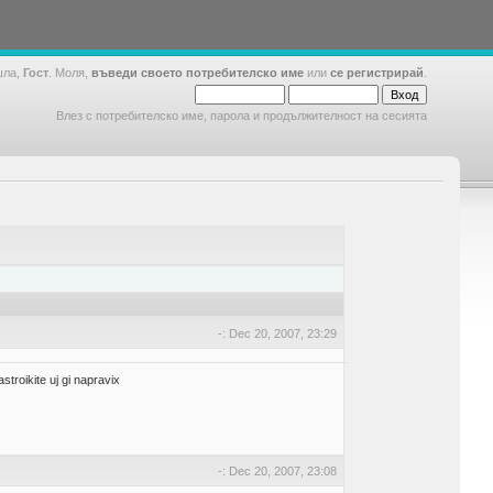
шла,
Гост
. Моля,
въведи своето потребителско име
или
се регистрирай
.
Влез с потребителско име, парола и продължителност на сесията
-: Dec 20, 2007, 23:29
troikite uj gi napravix
-: Dec 20, 2007, 23:08