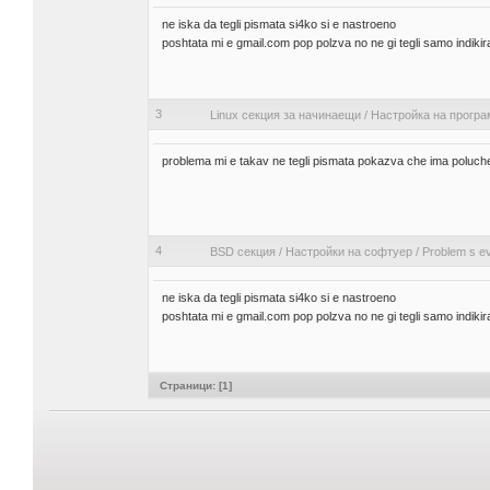
ne iska da tegli pismata si4ko si e nastroeno
poshtata mi e gmail.com pop polzva no ne gi tegli samo indiki
3
Linux секция за начинаещи
/
Настройка на програ
problema mi e takav ne tegli pismata pokazva che ima poluchen
4
BSD секция
/
Настройки на софтуер
/
Problem s evo
ne iska da tegli pismata si4ko si e nastroeno
poshtata mi e gmail.com pop polzva no ne gi tegli samo indiki
Страници: [
1
]