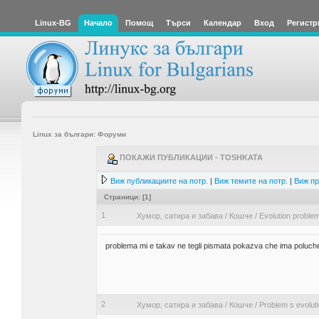
Linux-BG
Начало
Помощ
Търси
Календар
Вход
Регистр
Linux за българи: Форуми
ПОКАЖИ ПУБЛИКАЦИИ - TOSHKATA
Виж публикациите на потр.
|
Виж темите на потр.
|
Виж пр
Страници: [
1
]
1
Хумор, сатира и забава
/
Кошче
/
Evolution proble
problema mi e takav ne tegli pismata pokazva che ima poluchen
2
Хумор, сатира и забава
/
Кошче
/
Problem s evoluti