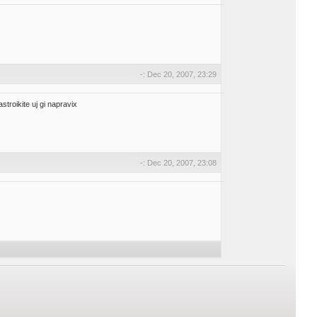
-: Dec 20, 2007, 23:29
troikite uj gi napravix
-: Dec 20, 2007, 23:08