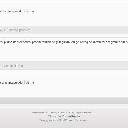
ra che ima polu4eni pisma
ми
/
Evolution problem
i pisma neprocheteni procheteni no ne gi tegli kak da go opraq poshtata mi e v gmail.com nas
lution mail client
ra che ima polu4eni pisma
Powered by SMF 2.0 Beta 4
|
SMF © 2006, Simple Machines LLC
Theme by
DzinerStudio
Създадена за 0.042 сек с 17 заявки.