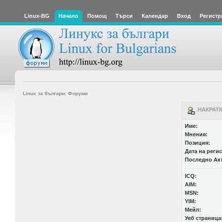
Linux-BG
Начало
Помощ
Търси
Календар
Вход
Регистр
Linux за българи: Форуми
НАКРАТКО
Име:
Мнения:
Позиция:
Дата на реги
Последно Ак
ICQ:
AIM:
MSN:
YIM:
Мейл:
Уеб страница