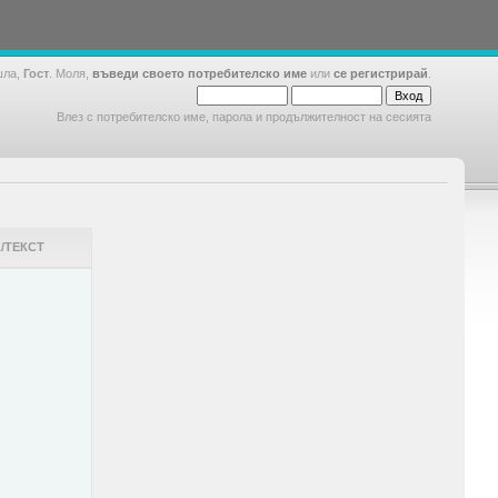
шла,
Гост
. Моля,
въведи своето потребителско име
или
се регистрирай
.
Влез с потребителско име, парола и продължителност на сесията
/ТЕКСТ