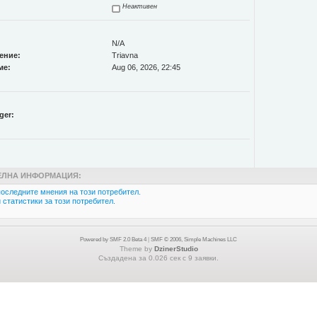
Неактивен
N/A
ение:
Triavna
ме:
Aug 06, 2026, 22:45
ger:
ЛНА ИНФОРМАЦИЯ:
оследните мнения на този потребител.
статистики за този потребител.
Powered by SMF 2.0 Beta 4
|
SMF © 2006, Simple Machines LLC
Theme by
DzinerStudio
Създадена за 0.026 сек с 9 заявки.