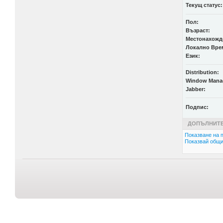
Текущ статус:
Пол:
Възраст:
Местонахожд
Локално Вре
Език:
Distribution:
Window Mana
Jabber:
Подпис:
ДОПЪЛНИТЕ
Показване на п
Показвай общи 