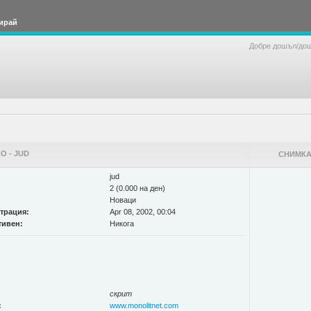
ирай
Добре дошъл/до
 - JUD
СНИМКА
jud
2 (0.000 на ден)
Новаци
страция:
Apr 08, 2002, 00:04
тивен:
Никога
скрит
:
www.monolitnet.com