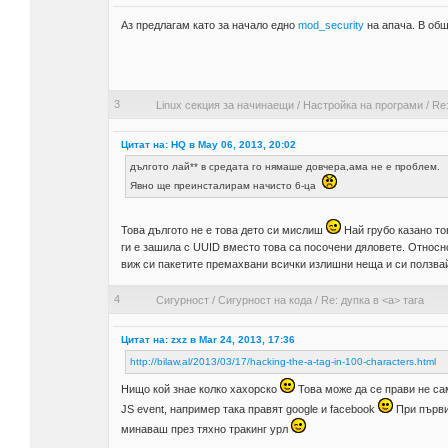
Аз предлагам като за начало едно
mod_security
на апача. В об
3
Linux секция за начинаещи
/
Настройка на програми
/
Re:
Цитат на: HQ в May 06, 2013, 20:02
дългото лай** в средата го нямаше довчера,ама не е проблем.
Явно ще преинсталирам начисто 6-ца
Това дългото не е това дето си мислиш
Най грубо казано то
ги е зашила с UUID вместо това са посочени дяловете. Относн
виж си пакетите премахвани всички излишни неща и си ползвай
4
Сигурност
/
Сигурност на кода
/
Re: дупка в <a> тага
Цитат на: zxz в Mar 24, 2013, 17:36
http://bilaw.al/2013/03/17/hacking-the-a-tag-in-100-characters.html
Нищо кой знае колко хахорско
Това може да се прави не са
JS event, например така правят google и facebook
При първич
минаваш през тяхно тракинг урл