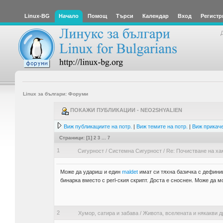
Linux-BG
Начало
Помощ
Търси
Календар
Вход
Регистр
Linux за българи: Форуми
ПОКАЖИ ПУБЛИКАЦИИ - NEO2SHYALIEN
Виж публикациите на потр.
|
Виж темите на потр.
|
Виж прикаче
Страници: [
1
]
2
3
...
7
1
Сигурност
/
Системна Сигурност
/
Re: Почистване на ха
Може да удариш и един
maldet
имат си тяхна базичка с дефиниц
бинарка вместо с perl-ския скрипт. Доста е сноснен. Може да мон
2
Хумор, сатира и забава
/
Живота, вселената и някакви д