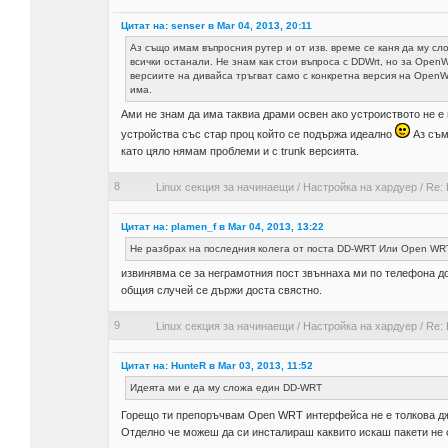
Цитат на: senser в Mar 04, 2013, 20:11
Аз също имам въпросния рутер и от изв. време се каня да му с
всички останали. Не знам как стои въпроса с DDWrt, но за Open
версиите на дивайса тръгват само с конкретна версия на OpenWR
има.
Ами не знам да има таквиа драми освен ако устроиството не е
устройства със стар проц който се подържа идеално
Аз съм 
като цяло нямам проблеми и с trunk версията.
8
Linux секция за начинаещи
/
Настройка на хардуер
/
Re:
Цитат на: plamen_f в Mar 04, 2013, 13:22
Не разбрах на последния колега от поста DD-WRT Или Open W
извинявма се за неграмотния пост звъннаха ми по телефона д
общия случей се държи доста свястно.
9
Linux секция за начинаещи
/
Настройка на хардуер
/
Re:
Цитат на: HunteR в Mar 03, 2013, 11:52
Идеята ми е да му сложа един DD-WRT
Горещо ти препоръчвам Open WRT интерфейса не е толкова д
Отделно че можеш да си инсталираш каквито искаш пакети не 