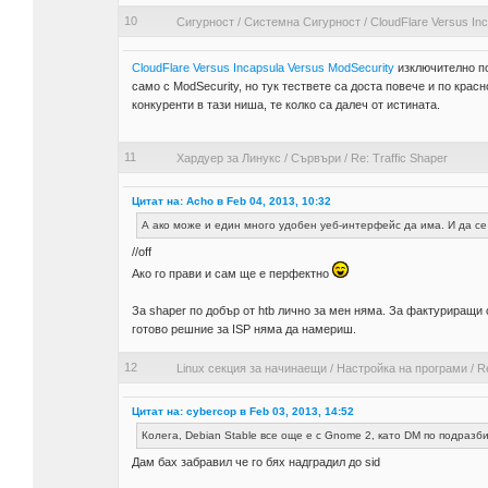
10
Сигурност
/
Системна Сигурност
/
CloudFlare Versus In
CloudFlare Versus Incapsula Versus ModSecurity
изключително по
само с ModSecurity, но тук тествете са доста повече и по крас
конкуренти в тази ниша, те колко са далеч от истината.
11
Хардуер за Линукс
/
Сървъри
/
Re: Traffic Shaper
Цитат на: Acho в Feb 04, 2013, 10:32
А ако може и един много удобен уеб-интерфейс да има. И да се
//off
Ако го прави и сам ще е перфектно
За shaper по добър от htb лично за мен няма. За фактуриращи
готово решние за ISP няма да намериш.
12
Linux секция за начинаещи
/
Настройка на програми
/
R
Цитат на: cybercop в Feb 03, 2013, 14:52
Колега, Debian Stable все още е с Gnome 2, като DM по подразб
Дам бах забравил че го бях надградил до sid