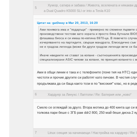
Хумор, сатира и забава
/
Живота, вселената и някакви д
5
a Dual Quadro K5000 SLI or into a Tesla K10
Цитат на: gat3way в Mar 20, 2013, 16:20
Ами понякога има и "подаръци" - примерно по спомени първите с
производствени тестове като хората и просто бяха бутнали BIO
флашваш биоса и си имаш по-евтина 6970-ца. В повечето случаи
изчерпването на партидите, свърши мандрата. Епизодично съм ч
не е градска легенда (може би други градски легенди вече се ба
Иначе нвидиите не стават за копане - съотношенията производи
специализирани ASIC чипове за копане, по принцип копането с в
Ами в общи линии е така и с телефоните (поне тия на HTC) едн
честоти и прочие другите си работят като пичове. В честия с
продължава да си баца както този в по "високия" клас, но в ре
6
Хардуер за Линукс
/
Лаптопи
/
Re: Батерия или „ново“
Смело се оглеждай за друго. Втора мотика до 400 кинта ще си
толкова пари беше с 3ГБ рам ddr2 800, 250 май беше диска 2 
7
Linux секция за начинаещи
/
Настройка на хардуер
/
Re: