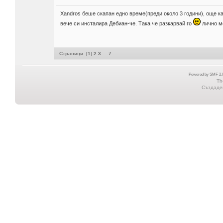
Xandros беше скапан едно време(преди около 3 години), още ка
вече си инсталира Дебиан-че. Така че разкарвай го
лично мо
Страници: [
1
]
2
3
...
7
Powered by SMF 2.0
Th
Създаден