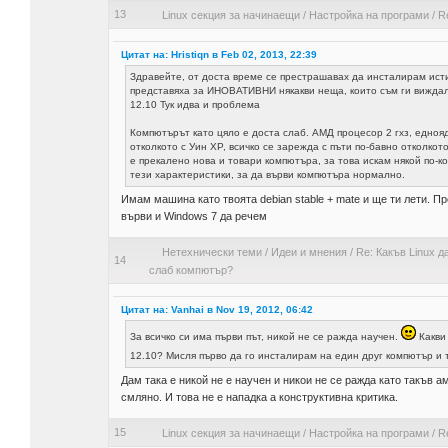
13
Linux секция за начинаещи
/
Настройка на програми
/
R
Цитат на: Hristiqn в Feb 02, 2013, 22:39
Здравейте, от доста време се престрашавах да инсталирам исти
представяха за ИНОВАТИВНИ някакви неща, които съм ги виждал 
12.10 Тук идва и проблема
Компютърът като цяло е доста слаб. АМД процесор 2 гхз, едноядр
отколкото с Уин XP, всичко се зарежда с пъти по-бавно отколкот
е прекалено нова и товари компютъра, за това искам някой по-
тези характеристики, за да върви компютъра нормално.
Имам машина като твоята debian stable + mate и ще ти лети. 
върви и Windows 7 да речем
Нетехнически теми
/
Идеи и мнения
/
Re: Какъв Linux д
14
слаб компютър?
Цитат на: Vanhai в Nov 19, 2012, 06:42
За всичко си има първи път, никой не се ражда научен.
Какви 
12.10? Мисля първо да го инсталирам на един друг компютър и 
Дам така е никой не е научен и никои не се ражда като такъв а
смляно. И това не е нападка а конструктивна критика.
15
Linux секция за начинаещи
/
Настройка на програми
/
R